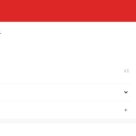
告
x1
+