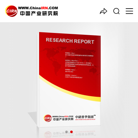
中国产业咨询领导者
2024-2029年中国
生物医药
行业市场深度调研及深度策略
预测报告
品质保障，一年免费更新维护
报告编号：1902537
出版日期：2024年2月
《2024-2029年中国生物医药行业市场深度调研及深度策略预测
报告》由中研普华生物医药行业分析专家领衔撰写，主要分析了生
物医药行业的市场规模、发展现状与投资前景，同时对生物医药行
业的未来发展做出科学的趋势预测和专业的生物医药行业数据分
析，帮助客户评估生物医药行业投资价值。
26年研究经验，深度洞察行业驱动力
多元化、高学历的实战型精英团队
微信扫一扫，立即订购报告