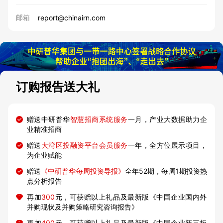
邮箱
report@chinairn.com
订购报告送大礼
赠送中研普华
智慧招商系统服务
一月，产业大数据助力企
业精准招商
赠送
大湾区投融资平台会员服务
一年，全方位展示项目，
为企业赋能
赠送
《中研普华每周投资导报》
全年52期，每周1期投资热
点分析报告
再加
300
元，可获赠以上礼品及最新版《中国企业国内外
并购现状及并购策略研究咨询报告》
再加
400
元，可获赠以上礼品及最新版《中国企业新三板