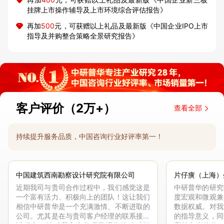
挂牌上市操作辅导及上市环境综合评估报告》
再加
500
元，可获赠以上礼品及最新版《中国企业IPO上市
指导及并购整合策略全景研究报告》
客户评价（2万+）
查看全部
持续提升服务品质，中国咨询行业好评率第一！
中国建筑西南勘察设计研究院有限公司
片仔癀（上海）
近期我司与贵司合作过程中，我们感觉这是
中研普华的研究
一个富有活力、积极向上的团队！这让我们
度宏观和微观兼
相信中研普华是一个充满激情、不断进取的
数据权威。对我
公司。尤其是在与贵司客户经理的联系接洽
的指导意义，同