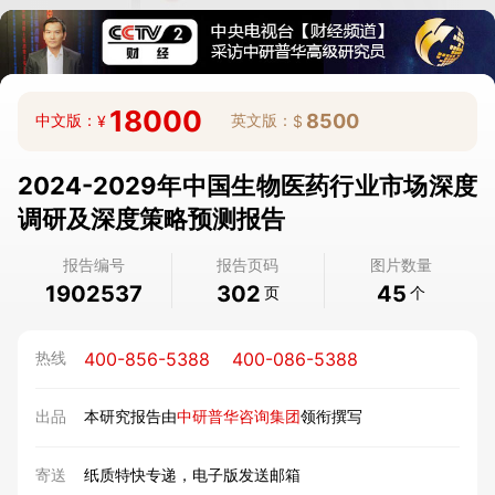
18000
8500
中文版：
英文版：
¥
$
2024-2029年中国生物医药行业市场深度
调研及深度策略预测报告
报告编号
报告页码
图片数量
1902537
302
45
页
个
400-856-5388
400-086-5388
热线
出品
本研究报告由
中研普华咨询集团
领衔撰写
寄送
纸质特快专递，电子版发送邮箱