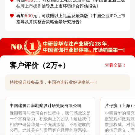
挂牌上市操作辅导及上市环境综合评估报告》
再加
500
元，可获赠以上礼品及最新版《中国企业IPO上市
指导及并购整合策略全景研究报告》
客户评价（2万+）
查看全部
持续提升服务品质，中国咨询行业好评率第一！
中国建筑西南勘察设计研究院有限公司
片仔癀（上海）
近期我司与贵司合作过程中，我们感觉这是
中研普华的研究
一个富有活力、积极向上的团队！这让我们
度宏观和微观兼
相信中研普华是一个充满激情、不断进取的
数据权威。对我
公司。尤其是在与贵司客户经理的联系接洽
的指导意义，同