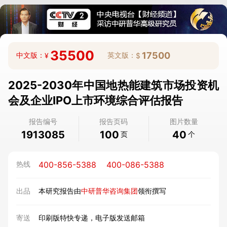
35500
17500
中文版：
英文版：
¥
$
2025-2030年中国地热能建筑市场投资机
会及企业IPO上市环境综合评估报告
报告编号
报告页码
图片数量
1913085
100
40
页
个
400-856-5388
400-086-5388
热线
出品
本研究报告由
中研普华咨询集团
领衔撰写
寄送
印刷版特快专递，电子版发送邮箱