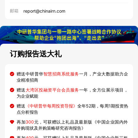
邮箱
report@chinairn.com
订购报告送大礼
赠送中研普华
智慧招商系统服务
一月，产业大数据助力企
业精准招商
赠送
大湾区投融资平台会员服务
一年，全方位展示项目，
为企业赋能
赠送
《中研普华每周投资导报》
全年52期，每周1期投资热
点分析报告
再加
300
元，可获赠以上礼品及最新版《中国企业国内外
并购现状及并购策略研究咨询报告》
再加
400
元，可获赠以上礼品及最新版《中国企业新三板