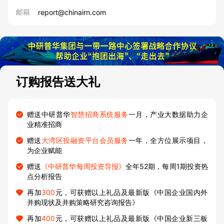
邮箱
report@chinairn.com
订购报告送大礼
赠送中研普华
智慧招商系统服务
一月，产业大数据助力企
业精准招商
赠送
大湾区投融资平台会员服务
一年，全方位展示项目，
为企业赋能
赠送
《中研普华每周投资导报》
全年52期，每周1期投资热
点分析报告
再加
300
元，可获赠以上礼品及最新版《中国企业国内外
并购现状及并购策略研究咨询报告》
再加
400
元，可获赠以上礼品及最新版《中国企业新三板