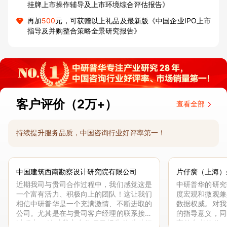
挂牌上市操作辅导及上市环境综合评估报告》
再加
500
元，可获赠以上礼品及最新版《中国企业IPO上市
指导及并购整合策略全景研究报告》
客户评价（2万+）
查看全部
持续提升服务品质，中国咨询行业好评率第一！
中国建筑西南勘察设计研究院有限公司
片仔癀（上海）
近期我司与贵司合作过程中，我们感觉这是
中研普华的研究
一个富有活力、积极向上的团队！这让我们
度宏观和微观兼
相信中研普华是一个充满激情、不断进取的
数据权威。对我
公司。尤其是在与贵司客户经理的联系接洽
的指导意义，同
过程中，针对我方合作项目报告的种种细
高的参考价值。