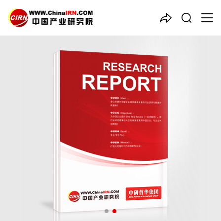
中国产业咨询领导者
2025-2030年版
矿产
项目商
业计划书
品质保障，一年免费更新维护
报告编号：1915117
出版日期：2025年1月
《2025-2030年版矿产项目商业计划书》由中研普华矿产行业分
析专家领衔撰写，主要分析了矿产行业的市场规模、发展现状与投
资前景，同时对矿产行业的未来发展做出科学的趋势预测和专业的
矿产行业数据分析，帮助客户评估矿产行业投资价值。
27年研究经验，深度洞察行业驱动力
多元化、高学历的实战型精英团队
微信扫一扫，立即订购报告