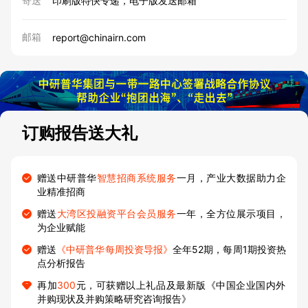
寄送
印刷版特快专递，电子版发送邮箱
邮箱
report@chinairn.com
订购报告送大礼
赠送中研普华
智慧招商系统服务
一月，产业大数据助力企
业精准招商
赠送
大湾区投融资平台会员服务
一年，全方位展示项目，
为企业赋能
赠送
《中研普华每周投资导报》
全年52期，每周1期投资热
点分析报告
再加
300
元，可获赠以上礼品及最新版《中国企业国内外
并购现状及并购策略研究咨询报告》