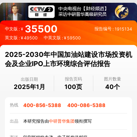
35500
中文版
报告编号
:
¥
:
1915134
英文版
中英文版
:
¥
49500
:
¥
59500
2025-2030年中国加油站建设市场投资机
会及企业IPO上市环境综合评估报告
报告页码
图片数量
出版日期
2025年1月
页
个
100
40
400-856-5388
400-086-5388
热线
出品
本研究报告由
中研普华集团
领衔撰写