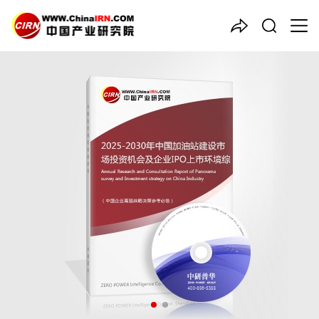
中国产业咨询领导者
2025-2030年中国
加油站建
设
市场投资机会及企业IPO上
市环境综合评估报告
品质保障，一年免费更新维护
报告编号：1915134
出版日期：2025年1月
《2025-2030年中国加油站建设市场投资机会及企业IPO上市环境
综合评估报告》由中研普华加油站建设行业分析专家领衔撰写，主
要分析了加油站建设行业的市场规模、发展现状与投资前景，同时
对加油站建设行业的未来发展做出科学的趋势预测和专业的加油站
建设行业数据分析，帮助客户评估加油站建设行业投资价值。
27年研究经验，深度洞察行业驱动力
多元化、高学历的实战型精英团队
微信扫一扫，立即订购报告