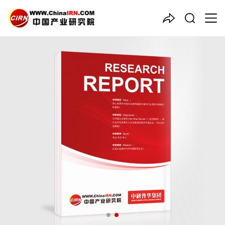
中国产业咨询领导者
2025-2030年中国
烧碱
行业
全景调研与发展战略研究咨询
报告
品质保障，一年免费更新维护
报告编号：1918889
出版日期：2025年5月
《2025-2030年中国烧碱行业全景调研与发展战略研究咨询报
告》由中研普华烧碱行业分析专家领衔撰写，主要分析了烧碱行业
的市场规模、发展现状与投资前景，同时对烧碱行业的未来发展做
出科学的趋势预测和专业的烧碱行业数据分析，帮助客户评估烧碱
行业投资价值。
27年研究经验，深度洞察行业驱动力
多元化、高学历的实战型精英团队
微信扫一扫，立即订购报告