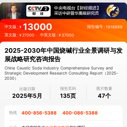
13000
中文版
报告编号
:
¥
:
1918889
英文版
中英文版
:
¥
27000
:
¥
37000
2025-2030年中国烧碱行业全景调研与发
展战略研究咨询报告
China Caustic Soda Industry Comprehensive Survey and
Strategic Development Research Consulting Report（2025-
2030）
报告页码
图片数量
出版日期
2025年5月
页
个
135
47
400-856-5388
400-086-5388
热线