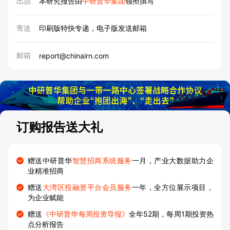
出品
本研究报告由
中研普华集团
领衔撰写
寄送
印刷版特快专递，电子版发送邮箱
邮箱
report@chinairn.com
订购报告送大礼
赠送中研普华
智慧招商系统服务
一月，产业大数据助力企
业精准招商
赠送
大湾区投融资平台会员服务
一年，全方位展示项目，
为企业赋能
赠送
《中研普华每周投资导报》
全年52期，每周1期投资热
点分析报告