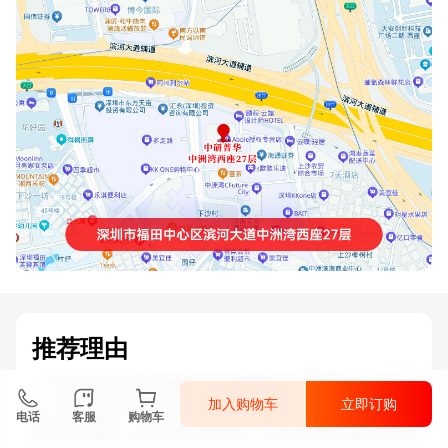
推荐理由
《2025-2030年中国烧碱行业全景调研与发展战略研究咨询报
加入购物车
立即订购
告》由中研普华烧碱行业分析专家领衔撰写，主要分析了烧碱行
电话
客服
购物车
业的市场规模、发展现状与投资前景，同时对烧碱行业的未来发