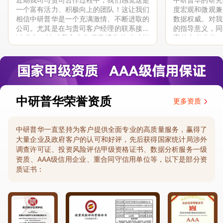
一个富有活力、积极向上的团队！这让我们
度宏观和微观兼
相信中研普华是一个充满激情、不断进取的
数据权威。对我
公司。尤其是在与贵司客户经理的联系接洽
的指导意义，同
过程中，针对我方合作项目报告的种种细
高的参考价值。
节，及时细致缜密地协助与项目部沟通、探
体化”服务和行
讨和完善...
司继续...
中研普华荣誉资质
更多资质
中研普华一直坚持为客户提供全面专业的高质量服务，赢得了
大量企业及政府客户的认可和好评，先后获得国家统计局涉外
调查许可证、投资风险评估甲级资格证书、数据分析服务一级
资质、AAA级信用企业、重合同守信用单位等，以下是部分资
质证书：