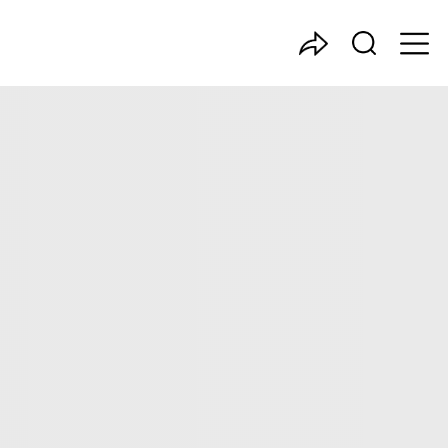
中国产业咨询领导者
，主要分析了消毒碗柜行业的市场规模、发展现状与投资前
业投资价值。