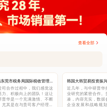
查看全部
局东莞市税务局国际税收管理
韩国大韩贸易投资振
贵司合作过程中，我们感觉这
近几年，与中研普华
活力、积极向上的团队！这让
业研究的紧密合作。
研普华是一个充满激情、不断
凑，内容充实，数据
。尤其是在与贵司客户经理沟
企业发展和战略规