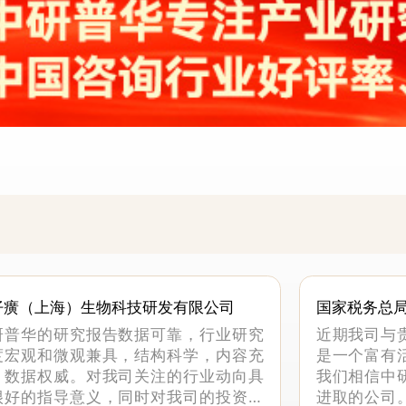
仔癀（上海）生物科技研发有限公司
国家税务总
科
研普华的研究报告数据可靠，行业研究
近期我司与
度宏观和微观兼具，结构科学，内容充
是一个富有
，数据权威。对我司关注的行业动向具
我们相信中
很好的指导意义，同时对我司的投资决
进取的公司