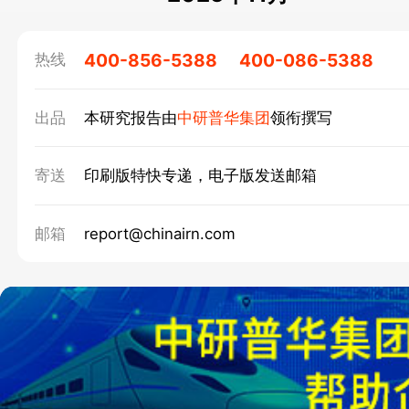
400-856-5388
400-086-5388
热线
出品
本研究报告由
中研普华集团
领衔撰写
寄送
印刷版特快专递，电子版发送邮箱
邮箱
report@chinairn.com