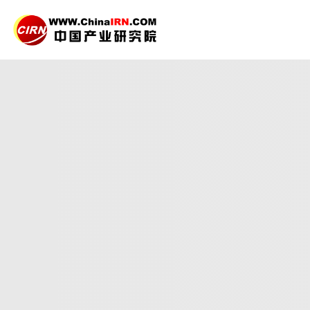
2025-2030年
消毒碗
品质保障，一年免费更新维护
报告编号：1922835
出版日期：2025年11月
《2025-2030年消毒碗柜行业风险投资态势及投融
景，同时对消毒碗柜行业的未来发展做出科学的趋势预
27年研究经验，深度洞察行业驱动力
多元化、高学历的实战型精英团队