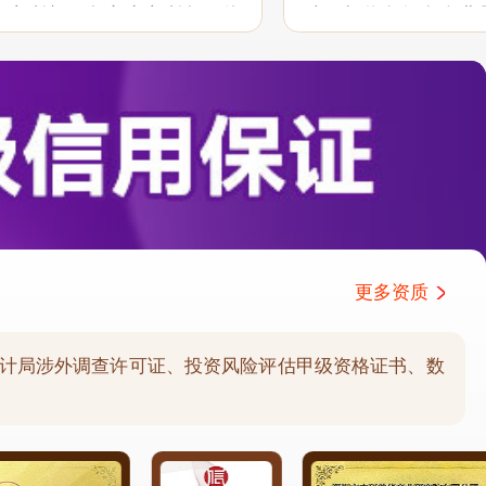
户之所想、急客户之所急，体
助。相信有很多企业
职业性和服务意识，希望能在
分析公司协助和支持
持...
户报告需求的延伸服务.
更多资质
计局涉外调查许可证、投资风险评估甲级资格证书、数