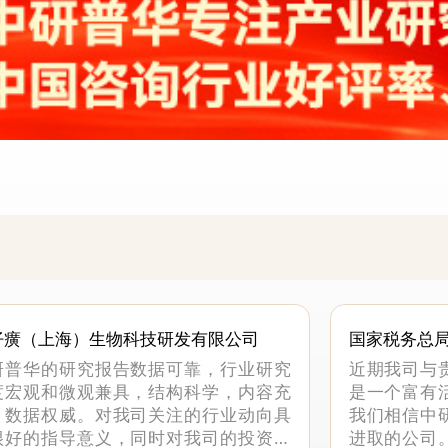
仔癀（上海）生物科技研发有限公司
国家税务总
科
研普华的研究报告数据可靠，行业研究
近期我司与
度宏观和微观兼具，结构科学，内容充
是一个富有
，数据权威。对我司关注的行业动向具
我们相信中
很好的指导意义，同时对我司的投资决
进取的公司