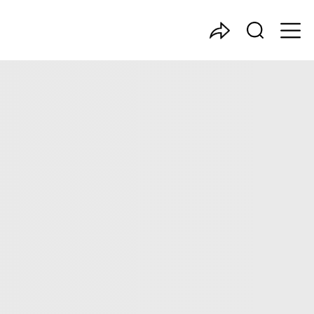
中国产业咨询领导者
分析了智慧养殖行业的市场规模、发展现状与投资前景，同时
值。