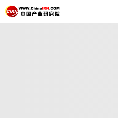
2026-2030年
智慧养
品质保障，一年免费更新维护
报告编号：1924120
出版日期：2026年1月
《2026-2030年智慧养殖产业现状及未来发展趋势
对智慧养殖行业的未来发展做出科学的趋势预测和专业
27年研究经验，深度洞察行业驱动力
多元化、高学历的实战型精英团队