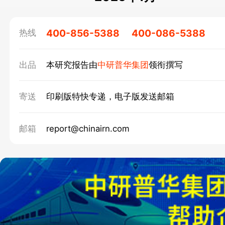
400-856-5388
400-086-5388
热线
出品
本研究报告由
中研普华集团
领衔撰写
寄送
印刷版特快专递，电子版发送邮箱
邮箱
report@chinairn.com