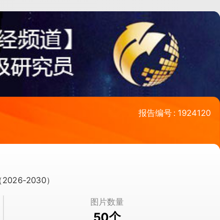
报告编号
:
1924120
ry（2026-2030）
图片数量
个
50