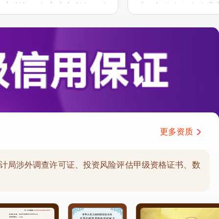
户之所想、急客户之所急，体
助。相信有很多企业
职业性和服务意识，希望能在
分析公司协助和支持
持...
户报告需求的延伸服务.
更多资质
计局涉外调查许可证、投资风险评估甲级资格证书、数