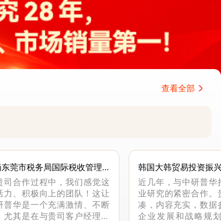
查看全部
局东莞市税务局国际税收管理
韩国大韩贸易投资振
贵司合作过程中，我们感觉这
近几年，与中研普华
活力、积极向上的团队！这让
业研究的紧密合作。
研普华是一个充满激情、不断
凑，内容充实，数据
。尤其是在与贵司客户经理沟
企业发展和战略规