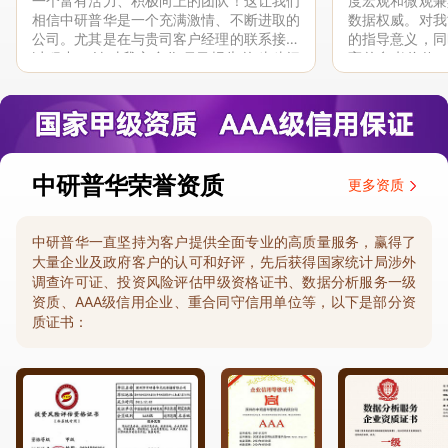
一个富有活力、积极向上的团队！这让我们
度宏观和微观兼
相信中研普华是一个充满激情、不断进取的
数据权威。对我
公司。尤其是在与贵司客户经理的联系接洽
的指导意义，同
过程中，针对我方合作项目报告的种种细
高的参考价值。
节，及时细致缜密地协助与项目部沟通、探
体化”服务和行
讨和完善...
司继续...
中研普华荣誉资质
更多资质
中研普华一直坚持为客户提供全面专业的高质量服务，赢得了
大量企业及政府客户的认可和好评，先后获得国家统计局涉外
调查许可证、投资风险评估甲级资格证书、数据分析服务一级
资质、AAA级信用企业、重合同守信用单位等，以下是部分资
质证书：