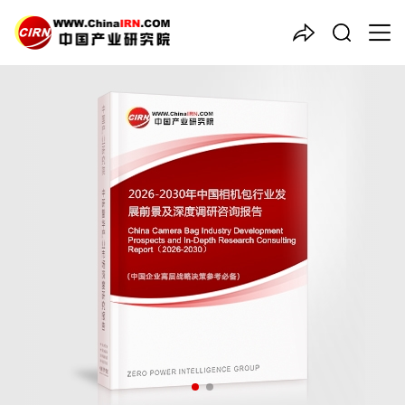
中国产业咨询领导者
2026-2030年中国
相机包
行
业发展前景及深度调研咨询报
告
品质保障，一年免费更新维护
报告编号：1925174
出版日期：2026年2月
《2026-2030年中国相机包行业发展前景及深度调研咨询报告》
由中研普华相机包行业分析专家领衔撰写，主要分析了相机包行业
的市场规模、发展现状与投资前景，同时对相机包行业的未来发展
做出科学的趋势预测和专业的相机包行业数据分析，帮助客户评估
相机包行业投资价值。
27年研究经验，深度洞察行业驱动力
多元化、高学历的实战型精英团队
微信扫一扫，立即订购报告