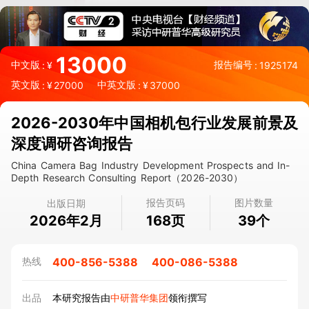
13000
中文版
报告编号
:
¥
:
1925174
英文版
中英文版
:
¥
27000
:
¥
37000
2026-2030年中国相机包行业发展前景及
深度调研咨询报告
China Camera Bag Industry Development Prospects and In-
Depth Research Consulting Report（2026-2030）
报告页码
图片数量
出版日期
2026年2月
页
个
168
39
400-856-5388
400-086-5388
热线
出品
本研究报告由
中研普华集团
领衔撰写