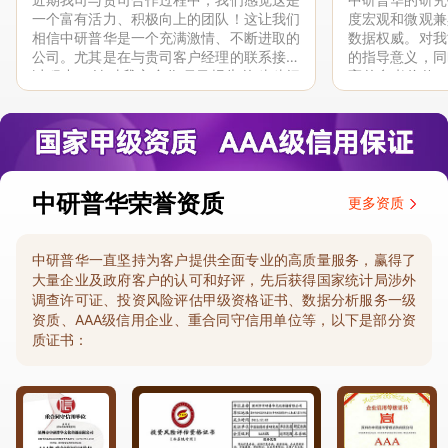
一个富有活力、积极向上的团队！这让我们
度宏观和微观兼
相信中研普华是一个充满激情、不断进取的
数据权威。对我
公司。尤其是在与贵司客户经理的联系接洽
的指导意义，同
过程中，针对我方合作项目报告的种种细
高的参考价值。
节，及时细致缜密地协助与项目部沟通、探
体化”服务和行
讨和完善...
司继续...
中研普华荣誉资质
更多资质
中研普华一直坚持为客户提供全面专业的高质量服务，赢得了
大量企业及政府客户的认可和好评，先后获得国家统计局涉外
调查许可证、投资风险评估甲级资格证书、数据分析服务一级
资质、AAA级信用企业、重合同守信用单位等，以下是部分资
质证书：