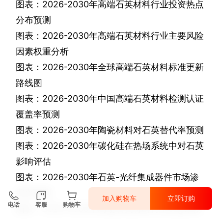
图表：
2026-2030
年高端石英材料行业投资热点
分布预测
图表：
2026-2030
年高端石英材料行业主要风险
因素权重分析
图表：
2026-2030
年全球高端石英材料标准更新
路线图
图表：
2026-2030
年中国高端石英材料检测认证
覆盖率预测
图表：
2026-2030
年陶瓷材料对石英替代率预测
图表：
2026-2030
年碳化硅在热场系统中对石英
影响评估
图表：
2026-2030
年石英
-
光纤集成器件市场渗
透率预测
加入购物车
立即订购
电话
客服
购物车
图表：
2026-2030
年高端石英材料行业
esg
评级