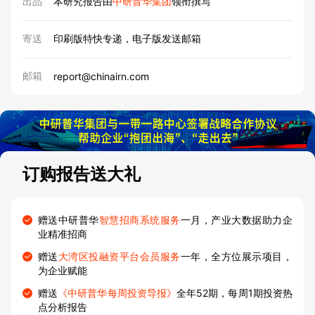
出品
本研究报告由
中研普华集团
领衔撰写
寄送
印刷版特快专递，电子版发送邮箱
邮箱
report@chinairn.com
订购报告送大礼
赠送中研普华
智慧招商系统服务
一月，产业大数据助力企
业精准招商
赠送
大湾区投融资平台会员服务
一年，全方位展示项目，
为企业赋能
赠送
《中研普华每周投资导报》
全年52期，每周1期投资热
点分析报告