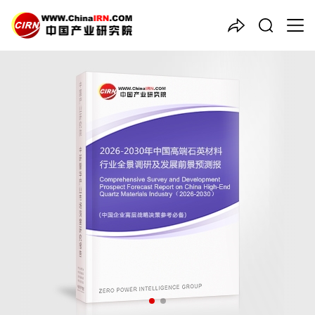
中国产业咨询领导者
2026-2030年中国
高端石英
材料
行业全景调研及发展前景
预测报告
品质保障，一年免费更新维护
报告编号：1925205
出版日期：2026年2月
《2026-2030年中国高端石英材料行业全景调研及发展前景预测
报告》由中研普华高端石英材料行业分析专家领衔撰写，主要分析
了高端石英材料行业的市场规模、发展现状与投资前景，同时对高
端石英材料行业的未来发展做出科学的趋势预测和专业的高端石英
材料行业数据分析，帮助客户评估高端石英材料行业投资价值。
27年研究经验，深度洞察行业驱动力
多元化、高学历的实战型精英团队
微信扫一扫，立即订购报告