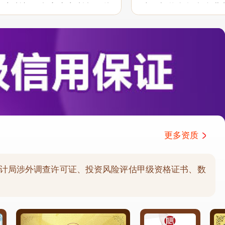
户之所想、急客户之所急，体
助。相信有很多企业
职业性和服务意识，希望能在
分析公司协助和支持
持...
户报告需求的延伸服务.
更多资质
计局涉外调查许可证、投资风险评估甲级资格证书、数