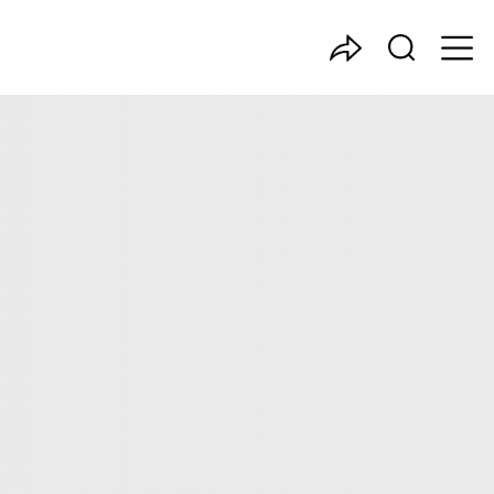
中国产业咨询领导者
险行业的市场规模、发展现状与投资前景，同时对保险行业的