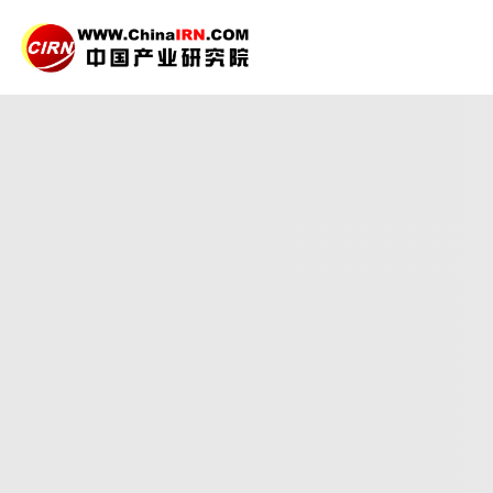
2026-2030年
保险
产
品质保障，一年免费更新维护
报告编号：1925291
出版日期：2026年3月
《2026-2030年保险产业现状及未来发展趋势分析
未来发展做出科学的趋势预测和专业的保险行业数据分
27年研究经验，深度洞察行业驱动力
多元化、高学历的实战型精英团队