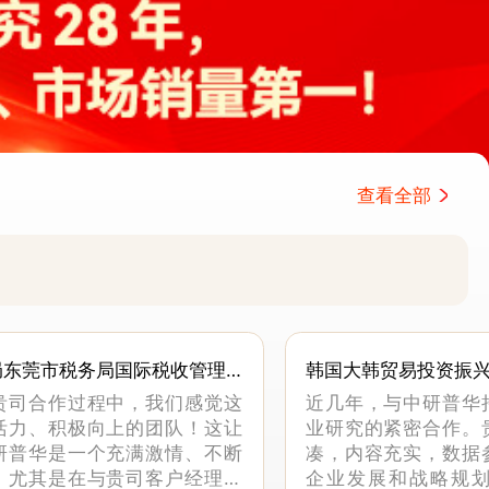
查看全部
局东莞市税务局国际税收管理
韩国大韩贸易投资振
贵司合作过程中，我们感觉这
近几年，与中研普华
活力、积极向上的团队！这让
业研究的紧密合作。
研普华是一个充满激情、不断
凑，内容充实，数据
。尤其是在与贵司客户经理沟
企业发展和战略规