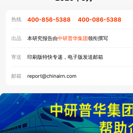
400-856-5388
400-086-5388
热线
出品
本研究报告由
中研普华集团
领衔撰写
寄送
印刷版特快专递，电子版发送邮箱
邮箱
report@chinairn.com