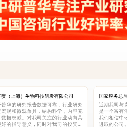
仔癀（上海）生物科技研发有限公司
国家税务总
科
研普华的研究报告数据可靠，行业研究
近期我司与
度宏观和微观兼具，结构科学，内容充
是一个富有
，数据权威。对我司关注的行业动向具
我们相信中
很好的指导意义，同时对我司的投资决
进取的公司