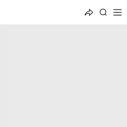
中国产业咨询领导者
写，主要分析了健身与塑形行业的市场规模、发展现状与投资
与塑形行业投资价值。