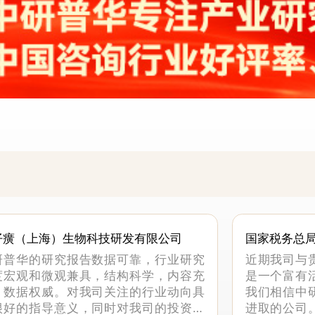
仔癀（上海）生物科技研发有限公司
国家税务总
科
研普华的研究报告数据可靠，行业研究
近期我司与
度宏观和微观兼具，结构科学，内容充
是一个富有
，数据权威。对我司关注的行业动向具
我们相信中
很好的指导意义，同时对我司的投资决
进取的公司