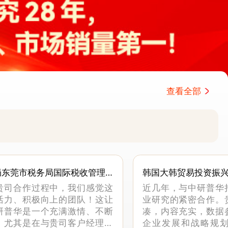
查看全部
局东莞市税务局国际税收管理
韩国大韩贸易投资振
贵司合作过程中，我们感觉这
近几年，与中研普华
活力、积极向上的团队！这让
业研究的紧密合作。
研普华是一个充满激情、不断
凑，内容充实，数据
。尤其是在与贵司客户经理沟
企业发展和战略规