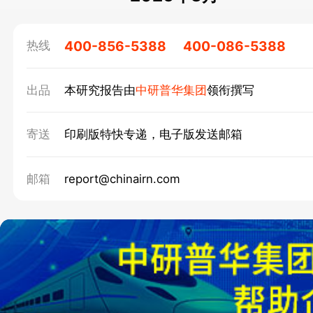
400-856-5388
400-086-5388
热线
出品
本研究报告由
中研普华集团
领衔撰写
寄送
印刷版特快专递，电子版发送邮箱
邮箱
report@chinairn.com