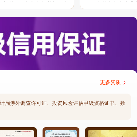
户之所想、急客户之所急，体
助。相信有很多企业
职业性和服务意识，希望能在
分析公司协助和支持
持...
户报告需求的延伸服务.
更多资质
计局涉外调查许可证、投资风险评估甲级资格证书、数