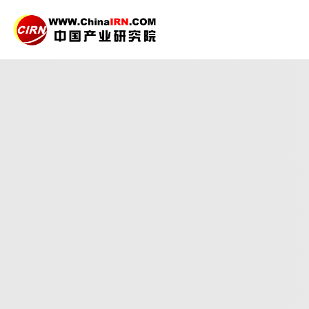
2026-2030年中国
健
品质保障，一年免费更新维护
报告编号：1925679
出版日期：2026年3月
《2026-2030年中国健身与塑形行业竞争格局及发
前景，同时对健身与塑形行业的未来发展做出科学的趋
27年研究经验，深度洞察行业驱动力
多元化、高学历的实战型精英团队