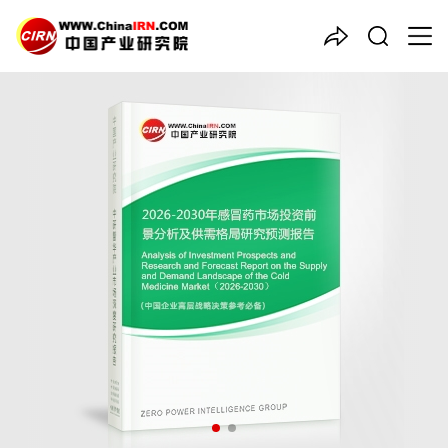
中国产业咨询领导者
2026-2030年
感冒药
市场投
资前景分析及供需格局研究预
测报告
品质保障，一年免费更新维护
报告编号：1925770
出版日期：2026年3月
《2026-2030年感冒药市场投资前景分析及供需格局研究预测报
告》由中研普华感冒药行业分析专家领衔撰写，主要分析了感冒药
行业的市场规模、发展现状与投资前景，同时对感冒药行业的未来
发展做出科学的趋势预测和专业的感冒药行业数据分析，帮助客户
评估感冒药行业投资价值。
27年研究经验，深度洞察行业驱动力
多元化、高学历的实战型精英团队
微信扫一扫，立即订购报告