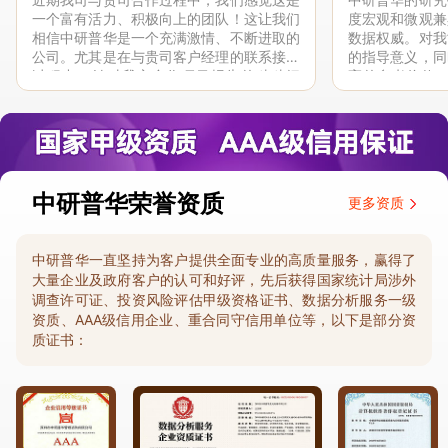
一个富有活力、积极向上的团队！这让我们
度宏观和微观兼
相信中研普华是一个充满激情、不断进取的
数据权威。对我
公司。尤其是在与贵司客户经理的联系接洽
的指导意义，同
过程中，针对我方合作项目报告的种种细
高的参考价值。
节，及时细致缜密地协助与项目部沟通、探
体化”服务和行
讨和完善...
司继续...
中研普华荣誉资质
更多资质
中研普华一直坚持为客户提供全面专业的高质量服务，赢得了
大量企业及政府客户的认可和好评，先后获得国家统计局涉外
调查许可证、投资风险评估甲级资格证书、数据分析服务一级
资质、AAA级信用企业、重合同守信用单位等，以下是部分资
质证书：