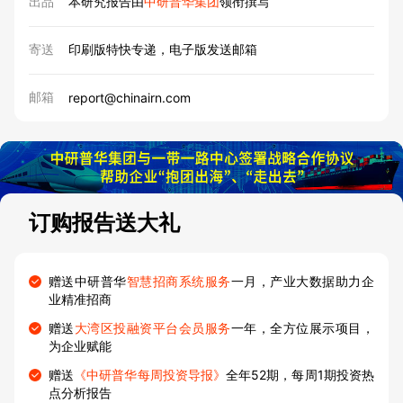
出品
本研究报告由
中研普华集团
领衔撰写
寄送
印刷版特快专递，电子版发送邮箱
邮箱
report@chinairn.com
订购报告送大礼
赠送中研普华
智慧招商系统服务
一月，产业大数据助力企
业精准招商
赠送
大湾区投融资平台会员服务
一年，全方位展示项目，
为企业赋能
赠送
《中研普华每周投资导报》
全年52期，每周1期投资热
点分析报告