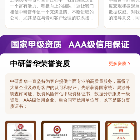
一个富有活力、积极向上的团队！这让我们
度宏观和微观兼
相信中研普华是一个充满激情、不断进取的
数据权威。对我
公司。尤其是在与贵司客户经理的联系接洽
的指导意义，同
过程中，针对我方合作项目报告的种种细
高的参考价值。
节，及时细致缜密地协助与项目部沟通、探
体化”服务和行
讨和完善...
司继续...
中研普华荣誉资质
更多资质
中研普华一直坚持为客户提供全面专业的高质量服务，赢得了
大量企业及政府客户的认可和好评，先后获得国家统计局涉外
调查许可证、投资风险评估甲级资格证书、数据分析服务一级
资质、AAA级信用企业、重合同守信用单位等，以下是部分资
质证书：