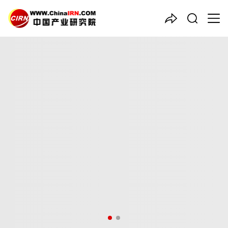
中国产业咨询领导者
2026-2030年中国
体外诊断
试剂
行业深度调研与投资前景
分析报告
品质保障，一年免费更新维护
报告编号：1925820
出版日期：2026年3月
《2026-2030年中国体外诊断试剂行业深度调研与投资前景分析
报告》由中研普华体外诊断试剂行业分析专家领衔撰写，主要分析
了体外诊断试剂行业的市场规模、发展现状与投资前景，同时对体
外诊断试剂行业的未来发展做出科学的趋势预测和专业的体外诊断
试剂行业数据分析，帮助客户评估体外诊断试剂行业投资价值。
27年研究经验，深度洞察行业驱动力
多元化、高学历的实战型精英团队
微信扫一扫，立即订购报告