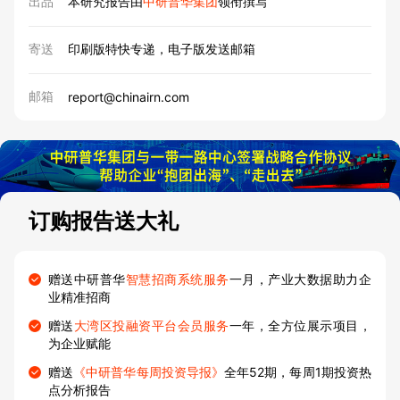
出品
本研究报告由
中研普华集团
领衔撰写
寄送
印刷版特快专递，电子版发送邮箱
邮箱
report@chinairn.com
订购报告送大礼
赠送中研普华
智慧招商系统服务
一月，产业大数据助力企
业精准招商
赠送
大湾区投融资平台会员服务
一年，全方位展示项目，
为企业赋能
赠送
《中研普华每周投资导报》
全年52期，每周1期投资热
点分析报告