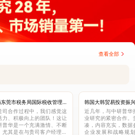
查看全部
局东莞市税务局国际税收管理
韩国大韩贸易投资振
贵司合作过程中，我们感觉这
近几年，与中研普华
活力、积极向上的团队！这让
业研究的紧密合作。
研普华是一个充满激情、不断
凑，内容充实，数据
。尤其是在与贵司客户经理沟
企业发展和战略规