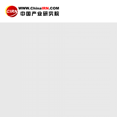
2026-2030年中国
压
品质保障，一年免费更新维护
报告编号：1925916
出版日期：2026年4月
《2026-2030年中国压力容器行业深度调研与发展
景，同时对压力容器行业的未来发展做出科学的趋势预
27年研究经验，深度洞察行业驱动力
多元化、高学历的实战型精英团队