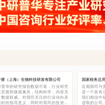
仔癀（上海）生物科技研发有限公司
国家税务总
科
研普华的研究报告数据可靠，行业研究
近期我司与
度宏观和微观兼具，结构科学，内容充
是一个富有
，数据权威。对我司关注的行业动向具
我们相信中
很好的指导意义，同时对我司的投资决
进取的公司