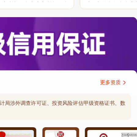
户之所想、急客户之所急，体
助。相信有很多企业
职业性和服务意识，希望能在
分析公司协助和支持
持...
户报告需求的延伸服务.
更多资质
计局涉外调查许可证、投资风险评估甲级资格证书、数