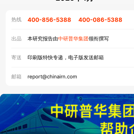
400-856-5388
400-086-5388
热线
出品
本研究报告由
中研普华集团
领衔撰写
寄送
印刷版特快专递，电子版发送邮箱
邮箱
report@chinairn.com