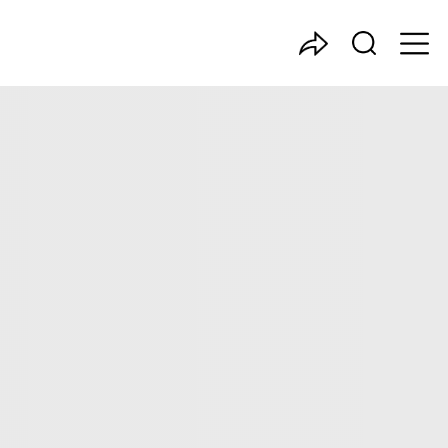
中国产业咨询领导者
告
写，主要分析了压力容器行业的市场规模、发展现状与投资前
业投资价值。