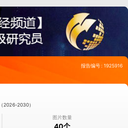
报告编号
:
1925916
cts（2026-2030）
图片数量
个
40