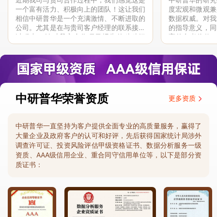
一个富有活力、积极向上的团队！这让我们
度宏观和微观兼
相信中研普华是一个充满激情、不断进取的
数据权威。对我
公司。尤其是在与贵司客户经理的联系接洽
的指导意义，同
过程中，针对我方合作项目报告的种种细
高的参考价值。
节，及时细致缜密地协助与项目部沟通、探
体化”服务和行
讨和完善...
司继续...
中研普华荣誉资质
更多资质
中研普华一直坚持为客户提供全面专业的高质量服务，赢得了
大量企业及政府客户的认可和好评，先后获得国家统计局涉外
调查许可证、投资风险评估甲级资格证书、数据分析服务一级
资质、AAA级信用企业、重合同守信用单位等，以下是部分资
质证书：