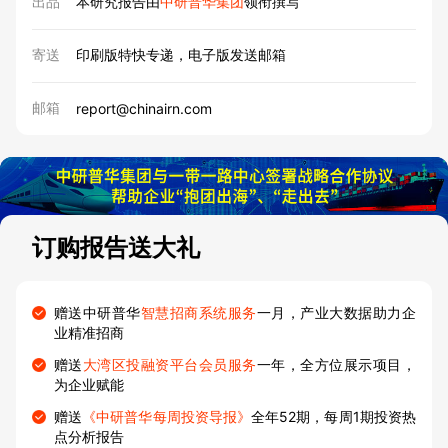
出品
本研究报告由
中研普华集团
领衔撰写
寄送
印刷版特快专递，电子版发送邮箱
邮箱
report@chinairn.com
订购报告送大礼
赠送中研普华
智慧招商系统服务
一月，产业大数据助力企
业精准招商
赠送
大湾区投融资平台会员服务
一年，全方位展示项目，
为企业赋能
赠送
《中研普华每周投资导报》
全年52期，每周1期投资热
点分析报告