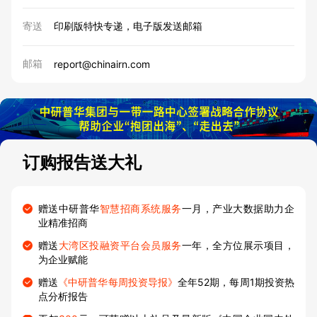
寄送
印刷版特快专递，电子版发送邮箱
邮箱
report@chinairn.com
订购报告送大礼
赠送中研普华
智慧招商系统服务
一月，产业大数据助力企
业精准招商
赠送
大湾区投融资平台会员服务
一年，全方位展示项目，
为企业赋能
赠送
《中研普华每周投资导报》
全年52期，每周1期投资热
点分析报告