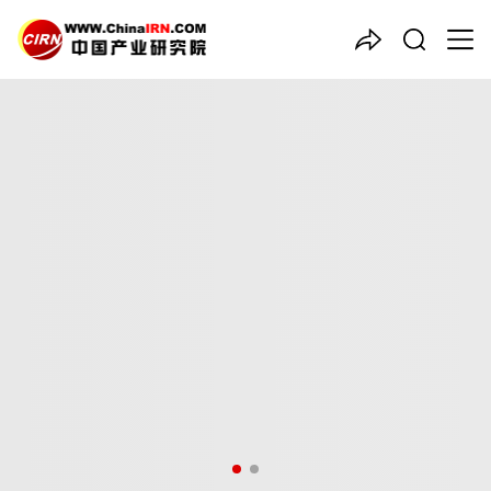
中国产业咨询领导者
2026年版
游乐场设备
产业规
划专项研究报告
品质保障，一年免费更新维护
报告编号：1926596
出版日期：2026年5月
《2026年版游乐场设备产业规划专项研究报告》由中研普华游乐
场设备行业分析专家领衔撰写，主要分析了游乐场设备行业的市场
规模、发展现状与投资前景，同时对游乐场设备行业的未来发展做
出科学的趋势预测和专业的游乐场设备行业数据分析，帮助客户评
估游乐场设备行业投资价值。
27年研究经验，深度洞察行业驱动力
多元化、高学历的实战型精英团队
微信扫一扫，立即订购报告