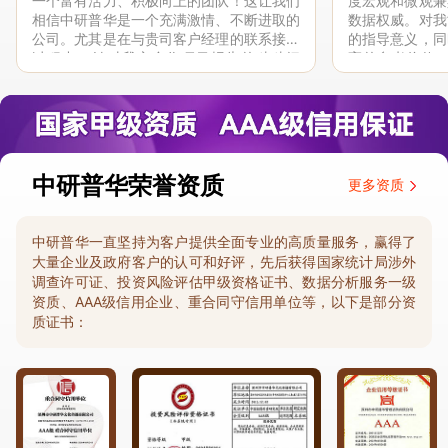
一个富有活力、积极向上的团队！这让我们
度宏观和微观兼
相信中研普华是一个充满激情、不断进取的
数据权威。对我
公司。尤其是在与贵司客户经理的联系接洽
的指导意义，同
过程中，针对我方合作项目报告的种种细
高的参考价值。
节，及时细致缜密地协助与项目部沟通、探
体化”服务和行
讨和完善...
司继续...
中研普华荣誉资质
更多资质
中研普华一直坚持为客户提供全面专业的高质量服务，赢得了
大量企业及政府客户的认可和好评，先后获得国家统计局涉外
调查许可证、投资风险评估甲级资格证书、数据分析服务一级
资质、AAA级信用企业、重合同守信用单位等，以下是部分资
质证书：