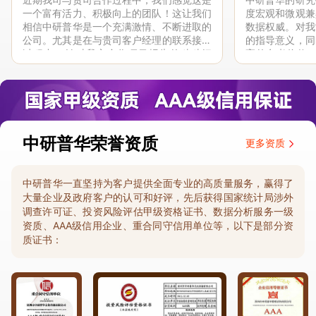
一个富有活力、积极向上的团队！这让我们
度宏观和微观兼
相信中研普华是一个充满激情、不断进取的
数据权威。对我
公司。尤其是在与贵司客户经理的联系接洽
的指导意义，同
过程中，针对我方合作项目报告的种种细
高的参考价值。
节，及时细致缜密地协助与项目部沟通、探
体化”服务和行
讨和完善...
司继续...
中研普华荣誉资质
更多资质
中研普华一直坚持为客户提供全面专业的高质量服务，赢得了
大量企业及政府客户的认可和好评，先后获得国家统计局涉外
调查许可证、投资风险评估甲级资格证书、数据分析服务一级
资质、AAA级信用企业、重合同守信用单位等，以下是部分资
质证书：