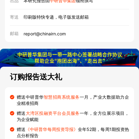
出品
本研究报告由
中研普华集团
领衔撰写
寄送
印刷版特快专递，电子版发送邮箱
邮箱
report@chinairn.com
订购报告送大礼
赠送中研普华
智慧招商系统服务
一月，产业大数据助力企
业精准招商
赠送
大湾区投融资平台会员服务
一年，全方位展示项目，
为企业赋能
赠送
《中研普华每周投资导报》
全年52期，每周1期投资热
点分析报告