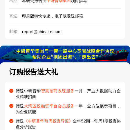
出品
本研究报告由
中研普华集团
领衔撰写
寄送
印刷版特快专递，电子版发送邮箱
邮箱
report@chinairn.com
订购报告送大礼
赠送中研普华
智慧招商系统服务
一月，产业大数据助力企
业精准招商
赠送
大湾区投融资平台会员服务
一年，全方位展示项目，
为企业赋能
赠送
《中研普华每周投资导报》
全年52期，每周1期投资热
点分析报告