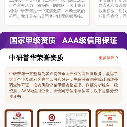
一个富有活力、积极向上的团队！这让我们
度宏观和微观兼
相信中研普华是一个充满激情、不断进取的
数据权威。对我
公司。尤其是在与贵司客户经理的联系接洽
的指导意义，同
过程中，针对我方合作项目报告的种种细
高的参考价值。
节，及时细致缜密地协助与项目部沟通、探
体化”服务和行
讨和完善...
司继续...
中研普华荣誉资质
更多资质
中研普华一直坚持为客户提供全面专业的高质量服务，赢得了
大量企业及政府客户的认可和好评，先后获得国家统计局涉外
调查许可证、投资风险评估甲级资格证书、数据分析服务一级
资质、AAA级信用企业、重合同守信用单位等，以下是部分资
质证书：