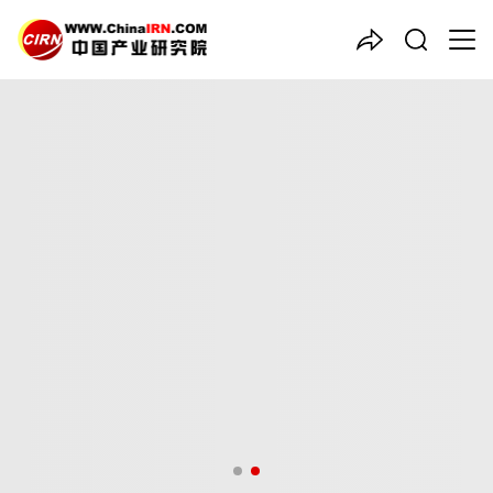
中国产业咨询领导者
2026年全球
厨房小家电
行业
市场规模、领先企业国内外市
场份额及排名
品质保障，一年免费更新维护
报告编号：1926808
出版日期：2026年5月
《2026年全球厨房小家电行业市场规模、领先企业国内外市场份
额及排名》由中研普华厨房小家电行业分析专家领衔撰写，主要分
析了厨房小家电行业的市场规模、发展现状与投资前景，同时对厨
房小家电行业的未来发展做出科学的趋势预测和专业的厨房小家电
行业数据分析，帮助客户评估厨房小家电行业投资价值。
27年研究经验，深度洞察行业驱动力
多元化、高学历的实战型精英团队
微信扫一扫，立即订购报告