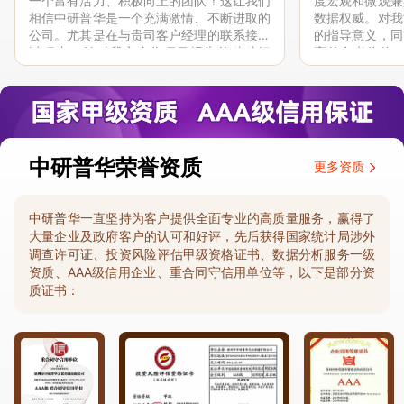
一个富有活力、积极向上的团队！这让我们
度宏观和微观兼
相信中研普华是一个充满激情、不断进取的
数据权威。对我
公司。尤其是在与贵司客户经理的联系接洽
的指导意义，同
过程中，针对我方合作项目报告的种种细
高的参考价值。
节，及时细致缜密地协助与项目部沟通、探
体化”服务和行
讨和完善...
司继续...
中研普华荣誉资质
更多资质
中研普华一直坚持为客户提供全面专业的高质量服务，赢得了
大量企业及政府客户的认可和好评，先后获得国家统计局涉外
调查许可证、投资风险评估甲级资格证书、数据分析服务一级
资质、AAA级信用企业、重合同守信用单位等，以下是部分资
质证书：