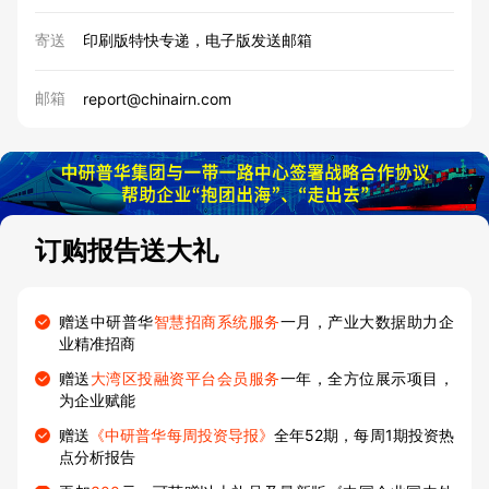
寄送
印刷版特快专递，电子版发送邮箱
邮箱
report@chinairn.com
订购报告送大礼
赠送中研普华
智慧招商系统服务
一月，产业大数据助力企
业精准招商
赠送
大湾区投融资平台会员服务
一年，全方位展示项目，
为企业赋能
赠送
《中研普华每周投资导报》
全年52期，每周1期投资热
点分析报告