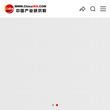
中国产业咨询领导者
2026-2030年中国
检测
行业
市场前瞻与未来投资战略分析
报告
品质保障，一年免费更新维护
报告编号：1926819
出版日期：2026年5月
《2026-2030年中国检测行业市场前瞻与未来投资战略分析报
告》由中研普华检测行业分析专家领衔撰写，主要分析了检测行业
的市场规模、发展现状与投资前景，同时对检测行业的未来发展做
出科学的趋势预测和专业的检测行业数据分析，帮助客户评估检测
行业投资价值。
27年研究经验，深度洞察行业驱动力
多元化、高学历的实战型精英团队
微信扫一扫，立即订购报告