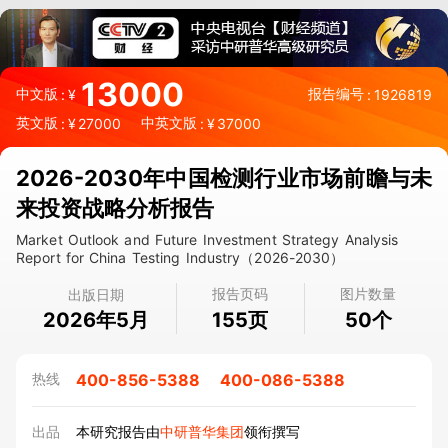
13000
中文版
报告编号
:
¥
:
1926819
英文版
中英文版
:
¥
27000
:
¥
37000
2026-2030年中国检测行业市场前瞻与未
来投资战略分析报告
Market Outlook and Future Investment Strategy Analysis
Report for China Testing Industry（2026-2030）
报告页码
图片数量
出版日期
2026年5月
页
个
155
50
400-856-5388
400-086-5388
热线
出品
本研究报告由
中研普华集团
领衔撰写