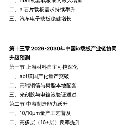
一、
hbm
配套载板成为最大增量
二、
ai
芯片载板需求持续攀升
三、汽车电子载板稳健增长
第十三章
2026-2030
年中国
ic
载板产业链协同
升级预测
第一节
上游材料自主可控深化
一、
abf
膜国产化量产突破
二、高端铜箔与树脂本地配套
三、光刻胶与电镀液验证通过
第二节
中游制造能力跃升
一、
10/10
μ
m
量产工艺普及
二、高多层（
16+
层）良率提升