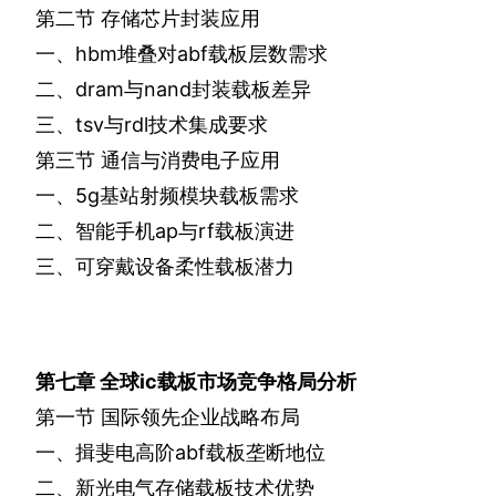
第二节
存储芯片封装应用
一、
hbm
堆叠对
abf
载板层数需求
二、
dram
与
nand
封装载板差异
三、
tsv
与
rdl
技术集成要求
第三节
通信与消费电子应用
一、
5g
基站射频模块载板需求
二、智能手机
ap
与
rf
载板演进
三、可穿戴设备柔性载板潜力
第七章
全球
ic
载板市场竞争格局分析
第一节
国际领先企业战略布局
一、揖斐电高阶
abf
载板垄断地位
二、新光电气存储载板技术优势