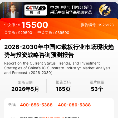
15500
中文版
报告编号
:
¥
:
1926923
英文版
中英文版
:
¥
29500
:
¥
39500
2026-2030年中国IC载板行业市场现状趋
势与投资战略咨询预测报告
Report on the Current Status, Trends, and Investment
Strategies of China’s IC Substrate Industry: Market Analysis
and Forecast（2026-2030）
报告页码
图片数量
出版日期
2026年5月
页
个
165
53
400-856-5388
400-086-5388
热线