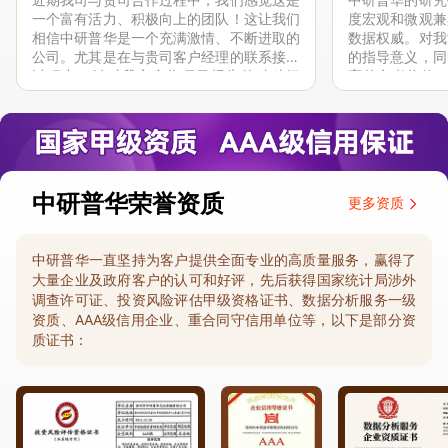
一个富有活力、积极向上的团队！这让我们
度宏观和微观兼
相信中研普华是一个充满激情、不断进取的
数据权威。对我
公司。尤其是在与贵司客户经理的联系接洽
的指导意义，同
过程中，针对我方合作项目报告的种种细
高的参考价值。
节，及时细致缜密地协助与项目部沟通、探
体化”服务和行
讨和完善...
司继续...
中研普华荣誉资质
更多资质
中研普华一直坚持为客户提供全面专业的高质量服务，赢得了
大量企业及政府客户的认可和好评，先后获得国家统计局涉外
调查许可证、投资风险评估甲级资格证书、数据分析服务一级
资质、AAA级信用企业、重合同守信用单位等，以下是部分资
质证书：