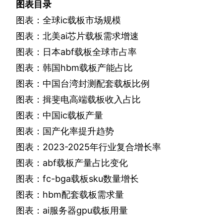
图表目录
图表：全球
ic
载板市场规模
图表：北美
ai
芯片载板需求增速
图表：日本
abf
载板全球市占率
图表：韩国
hbm
载板产能占比
图表：中国台湾封测配套载板比例
图表：揖斐电高端载板收入占比
图表：中国
ic
载板产量
图表：国产化率提升趋势
图表：
2023-2025
年行业复合增长率
图表：
abf
载板产量占比变化
图表：
fc-bga
载板
sku
数量增长
图表：
hbm
配套载板需求量
图表：
ai
服务器
gpu
载板用量