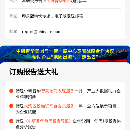
出品
本研究报告由
中研普华集团
领衔撰写
寄送
印刷版特快专递，电子版发送邮箱
邮箱
report@chinairn.com
订购报告送大礼
赠送中研普华
智慧招商系统服务
一月，产业大数据助力企
业精准招商
赠送
大湾区投融资平台会员服务
一年，全方位展示项目，
为企业赋能
赠送
《中研普华每周投资导报》
全年52期，每周1期投资热
点分析报告