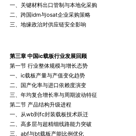
一、关键材料出口管制与本地化采购
二、跨国
idm
与
osat
企业采购策略
三、地缘政治对供应链安全影响
第三章
中国
ic
载板行业发展回顾
第一节
行业整体规模与增长态势
一、
ic
载板产量与产值变化趋势
二、国产化率与进口依赖度演变
三、年均复合增长率与周期波动特征
第二节
产品结构升级进程
一、从
wb
到
fc
封装载板技术跃迁
二、高多层与超精细线路能力突破
三、
abf
与
bt
载板产能比例优化