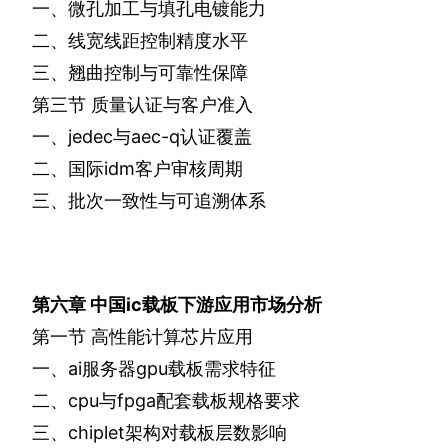
一、微孔加工与填孔电镀能力
二、线宽线距控制精度水平
三、翘曲控制与可靠性保障
第三节
质量认证与客户准入
一、
jedec
与
aec-q
认证覆盖
二、国际
idm
客户审核周期
三、批次一致性与可追溯体系
第六章
中国
ic
载板下游应用市场分析
第一节
高性能计算芯片应用
一、
ai
服务器
gpu
载板需求特征
二、
cpu
与
fpga
配套载板规格要求
三、
chiplet
架构对载板层数影响