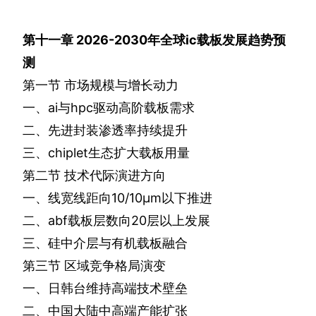
第十一章
2026-2030
年全球
ic
载板发展趋势预
测
第一节
市场规模与增长动力
一、
ai
与
hpc
驱动高阶载板需求
二、先进封装渗透率持续提升
三、
chiplet
生态扩大载板用量
第二节
技术代际演进方向
一、线宽线距向
10/10
μ
m
以下推进
二、
abf
载板层数向
20
层以上发展
三、硅中介层与有机载板融合
第三节
区域竞争格局演变
一、日韩台维持高端技术壁垒
二、中国大陆中高端产能扩张