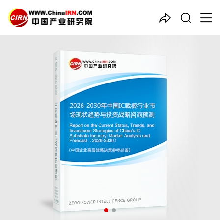
中国产业咨询领导者
2026-2030年中国
IC载板
行
业市场现状趋势与投资战略咨
询预测报告
品质保障，一年免费更新维护
报告编号：1926923
出版日期：2026年5月
《2026-2030年中国IC载板行业市场现状趋势与投资战略咨询预
测报告》由中研普华IC载板行业分析专家领衔撰写，主要分析了IC
载板行业的市场规模、发展现状与投资前景，同时对IC载板行业的
未来发展做出科学的趋势预测和专业的IC载板行业数据分析，帮助
客户评估IC载板行业投资价值。
27年研究经验，深度洞察行业驱动力
多元化、高学历的实战型精英团队
微信扫一扫，立即订购报告