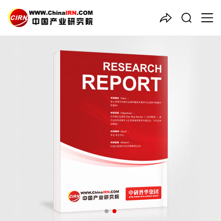
中国产业咨询领导者
2026年全球
路灯
行业市场规
模、领先企业国内外市场份额
及排名
品质保障，一年免费更新维护
报告编号：1927245
出版日期：2026年6月
《2026年全球路灯行业市场规模、领先企业国内外市场份额及排
名》由中研普华路灯行业分析专家领衔撰写，主要分析了路灯行业
的市场规模、发展现状与投资前景，同时对路灯行业的未来发展做
出科学的趋势预测和专业的路灯行业数据分析，帮助客户评估路灯
行业投资价值。
27年研究经验，深度洞察行业驱动力
多元化、高学历的实战型精英团队
微信扫一扫，立即订购报告