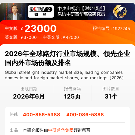
23000
中文版
报告编号
:
¥
:
1927245
英文版
中英文版
:
¥
37000
:
¥
47000
2026年全球路灯行业市场规模、领先企业
国内外市场份额及排名
Global streetlight industry market size, leading companies
domestic and foreign market shares, and rankings（2026）
报告页码
图片数量
出版日期
2026年6月
页
个
125
31
400-856-5388
400-086-5388
热线
出品
本研究报告由
中研普华集团
领衔撰写