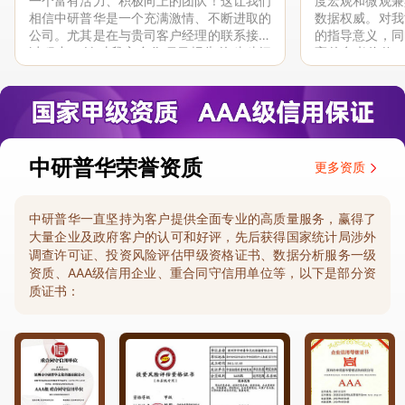
一个富有活力、积极向上的团队！这让我们
度宏观和微观兼
相信中研普华是一个充满激情、不断进取的
数据权威。对我
公司。尤其是在与贵司客户经理的联系接洽
的指导意义，同
过程中，针对我方合作项目报告的种种细
高的参考价值。
节，及时细致缜密地协助与项目部沟通、探
体化”服务和行
讨和完善...
司继续...
中研普华荣誉资质
更多资质
中研普华一直坚持为客户提供全面专业的高质量服务，赢得了
大量企业及政府客户的认可和好评，先后获得国家统计局涉外
调查许可证、投资风险评估甲级资格证书、数据分析服务一级
资质、AAA级信用企业、重合同守信用单位等，以下是部分资
质证书：