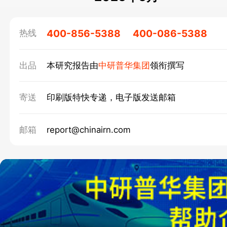
400-856-5388
400-086-5388
热线
出品
本研究报告由
中研普华集团
领衔撰写
寄送
印刷版特快专递，电子版发送邮箱
邮箱
report@chinairn.com