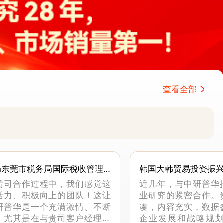
查看全部
局东莞市税务局国际税收管理
韩国大韩贸易投资振
贵司合作过程中，我们感觉这
近几年，与中研普华
活力、积极向上的团队！这让
业研究的紧密合作。
研普华是一个充满激情、不断
凑，内容充实，数据
。尤其是在与贵司客户经理沟
企业发展和战略规