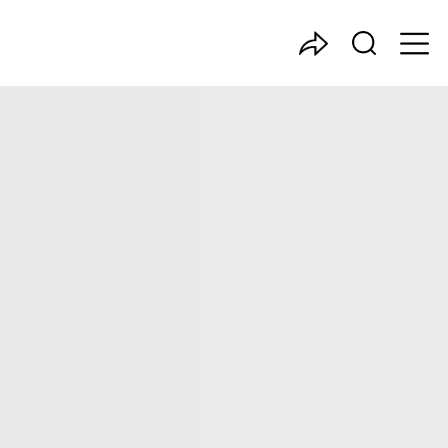
中国产业咨询领导者
排名
写，主要分析了智能路灯行业的市场规模、发展现状与投
灯行业投资价值。