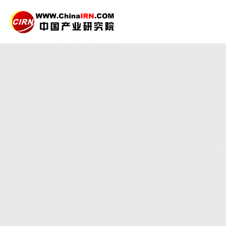
2026年全球
智能路灯
品质保障，一年免费更新维护
报告编号：1927296
出版日期：2026年6月
《2026年全球智能路灯行业市场规模、领先企业国内
资前景，同时对智能路灯行业的未来发展做出科学的趋
27年研究经验，深度洞察行业驱动力
多元化、高学历的实战型精英团队