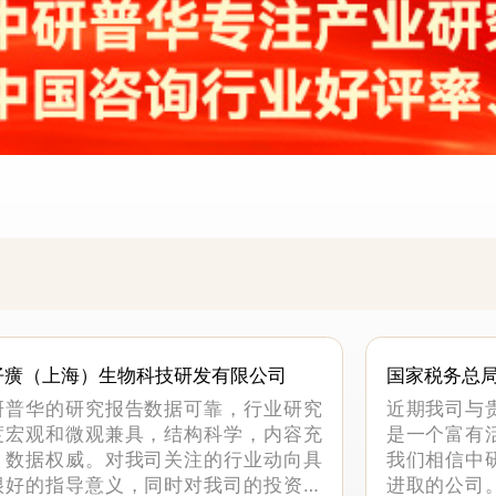
仔癀（上海）生物科技研发有限公司
国家税务总
科
研普华的研究报告数据可靠，行业研究
近期我司与
度宏观和微观兼具，结构科学，内容充
是一个富有
，数据权威。对我司关注的行业动向具
我们相信中
很好的指导意义，同时对我司的投资决
进取的公司