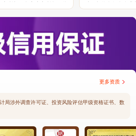
户之所想、急客户之所急，体
助。相信有很多企业
职业性和服务意识，希望能在
分析公司协助和支持
持...
户报告需求的延伸服务.
更多资质
计局涉外调查许可证、投资风险评估甲级资格证书、数