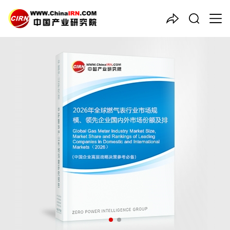
中国产业咨询领导者
2026年全球
燃气表
行业市场
规模、领先企业国内外市场份
额及排名
品质保障，一年免费更新维护
报告编号：1927698
出版日期：2026年7月
《2026年全球燃气表行业市场规模、领先企业国内外市场份额及
排名》由中研普华燃气表行业分析专家领衔撰写，主要分析了燃气
表行业的市场规模、发展现状与投资前景，同时对燃气表行业的未
来发展做出科学的趋势预测和专业的燃气表行业数据分析，帮助客
户评估燃气表行业投资价值。
27年研究经验，深度洞察行业驱动力
多元化、高学历的实战型精英团队
微信扫一扫，立即订购报告