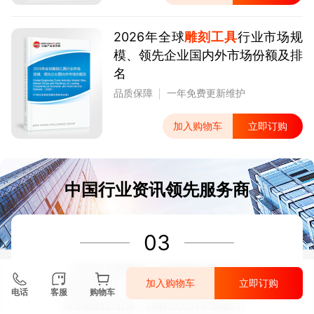
2026年全球
雕刻工具
行业市场规
模、领先企业国内外市场份额及排
名
品质保障
一年免费更新维护
加入购物车
立即订购
中国行业资讯领先服务商
03
资深的专家顾问。专家团队来自于国
加入购物车
立即订购
家级科研院所、著名大学教授、以及具备成
电话
客服
购物车
功经验的企业家，拥有强大的专业能力。