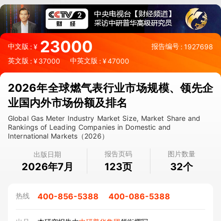
23000
中文版
报告编号
:
¥
:
1927698
英文版
中英文版
:
¥
37000
:
¥
47000
2026年全球燃气表行业市场规模、领先企
业国内外市场份额及排名
Global Gas Meter Industry Market Size, Market Share and
Rankings of Leading Companies in Domestic and
International Markets（2026）
报告页码
图片数量
出版日期
2026年7月
页
个
123
32
400-856-5388
400-086-5388
热线