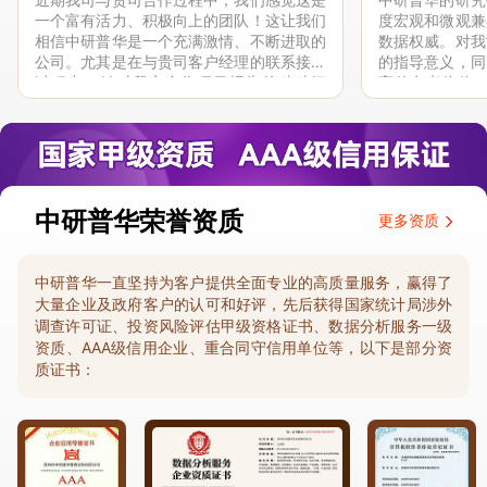
一个富有活力、积极向上的团队！这让我们
度宏观和微观兼
相信中研普华是一个充满激情、不断进取的
数据权威。对我
公司。尤其是在与贵司客户经理的联系接洽
的指导意义，同
过程中，针对我方合作项目报告的种种细
高的参考价值。
节，及时细致缜密地协助与项目部沟通、探
体化”服务和行
讨和完善...
司继续...
中研普华荣誉资质
更多资质
中研普华一直坚持为客户提供全面专业的高质量服务，赢得了
大量企业及政府客户的认可和好评，先后获得国家统计局涉外
调查许可证、投资风险评估甲级资格证书、数据分析服务一级
资质、AAA级信用企业、重合同守信用单位等，以下是部分资
质证书：