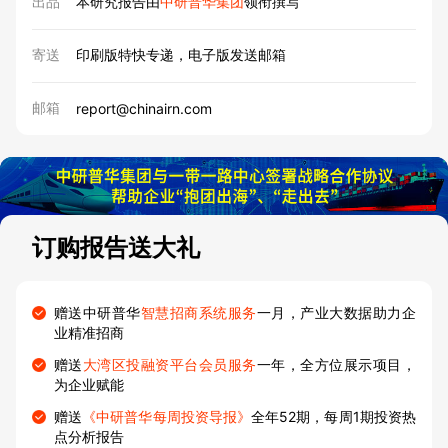
出品
本研究报告由
中研普华集团
领衔撰写
寄送
印刷版特快专递，电子版发送邮箱
邮箱
report@chinairn.com
订购报告送大礼
赠送中研普华
智慧招商系统服务
一月，产业大数据助力企
业精准招商
赠送
大湾区投融资平台会员服务
一年，全方位展示项目，
为企业赋能
赠送
《中研普华每周投资导报》
全年52期，每周1期投资热
点分析报告