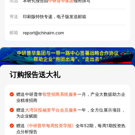
出品
本研究报告由
中研普华集团
领衔撰写
寄送
印刷版特快专递，电子版发送邮箱
邮箱
report@chinairn.com
订购报告送大礼
赠送中研普华
智慧招商系统服务
一月，产业大数据助力企
业精准招商
赠送
大湾区投融资平台会员服务
一年，全方位展示项目，
为企业赋能
赠送
《中研普华每周投资导报》
全年52期，每周1期投资热
点分析报告