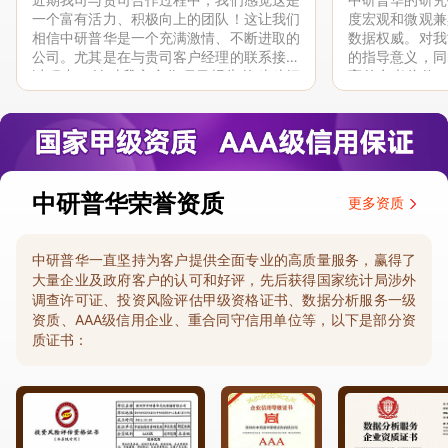
一个富有活力、积极向上的团队！这让我们
度宏观和微观兼
相信中研普华是一个充满激情、不断进取的
数据权威。对我
公司。尤其是在与贵司客户经理的联系接洽
的指导意义，同
过程中，针对我方合作项目报告的种种细
高的参考价值。
节，及时细致缜密地协助与项目部沟通、探
体化”服务和行
讨和完善...
司继续...
中研普华荣誉资质
更多资质
中研普华一直坚持为客户提供全面专业的高质量服务，赢得了
大量企业及政府客户的认可和好评，先后获得国家统计局涉外
调查许可证、投资风险评估甲级资格证书、数据分析服务一级
资质、AAA级信用企业、重合同守信用单位等，以下是部分资
质证书：