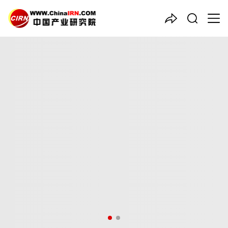
中国产业咨询领导者
2026年全球
空调零部件
行业
市场规模、领先企业国内外市
场份额及排名
品质保障，一年免费更新维护
报告编号：1927827
出版日期：2026年7月
《2026年全球空调零部件行业市场规模、领先企业国内外市场份
额及排名》由中研普华空调零部件行业分析专家领衔撰写，主要分
析了空调零部件行业的市场规模、发展现状与投资前景，同时对空
调零部件行业的未来发展做出科学的趋势预测和专业的空调零部件
行业数据分析，帮助客户评估空调零部件行业投资价值。
27年研究经验，深度洞察行业驱动力
多元化、高学历的实战型精英团队
微信扫一扫，立即订购报告