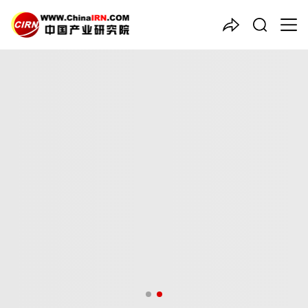
中国产业咨询领导者
2026-2030年
水务
行业并购
重组机会及投融资战略研究咨
询报告
品质保障，一年免费更新维护
报告编号：1923915
出版日期：2025年12月
《2026-2030年水务行业并购重组机会及投融资战略研究咨询报
告》由中研普华水务行业分析专家领衔撰写，主要分析了水务行业
的市场规模、发展现状与投资前景，同时对水务行业的未来发展做
出科学的趋势预测和专业的水务行业数据分析，帮助客户评估水务
行业投资价值。
27年研究经验，深度洞察行业驱动力
多元化、高学历的实战型精英团队
微信扫一扫，立即订购报告