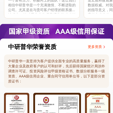
一个富有活力、积极向上的团队！这让我们
度宏观和微观兼
相信中研普华是一个充满激情、不断进取的
数据权威。对我
公司。尤其是在与贵司客户经理的联系接洽
的指导意义，同
过程中，针对我方合作项目报告的种种细
高的参考价值。
节，及时细致缜密地协助与项目部沟通、探
体化”服务和行
讨和完善...
司继续...
中研普华荣誉资质
更多资质
中研普华一直坚持为客户提供全面专业的高质量服务，赢得了
大量企业及政府客户的认可和好评，先后获得国家统计局涉外
调查许可证、投资风险评估甲级资格证书、数据分析服务一级
资质、AAA级信用企业、重合同守信用单位等，以下是部分资
质证书：