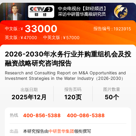
33000
中文版
报告编号
:
¥
:
1923915
英文版
中英文版
:
¥
47000
:
¥
57000
2026-2030年水务行业并购重组机会及投
融资战略研究咨询报告
Research and Consulting Report on M&A Opportunities and
Investment Strategies in the Water Industry（2026-2030）
报告页码
图片数量
出版日期
2025年12月
页
个
120
50
400-856-5388
400-086-5388
热线
出品
本研究报告由
中研普华集团
领衔撰写