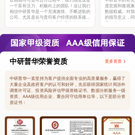
一个富有活力、积极向上的团队！这让我们
度宏观和微观兼
相信中研普华是一个充满激情、不断进取的
数据权威。对我
公司。尤其是在与贵司客户经理的联系接洽
的指导意义，同
过程中，针对我方合作项目报告的种种细
高的参考价值。
节，及时细致缜密地协助与项目部沟通、探
体化”服务和行
讨和完善...
司继续...
中研普华荣誉资质
更多资质
中研普华一直坚持为客户提供全面专业的高质量服务，赢得了
大量企业及政府客户的认可和好评，先后获得国家统计局涉外
调查许可证、投资风险评估甲级资格证书、数据分析服务一级
资质、AAA级信用企业、重合同守信用单位等，以下是部分资
质证书：