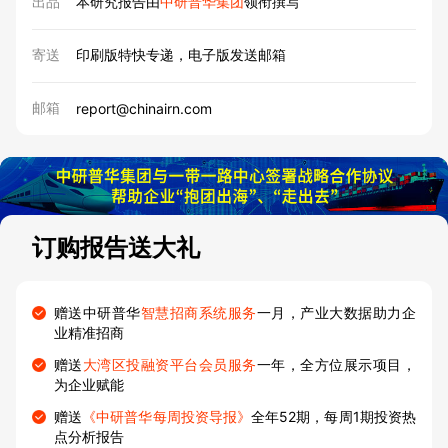
出品
本研究报告由
中研普华集团
领衔撰写
寄送
印刷版特快专递，电子版发送邮箱
邮箱
report@chinairn.com
订购报告送大礼
赠送中研普华
智慧招商系统服务
一月，产业大数据助力企
业精准招商
赠送
大湾区投融资平台会员服务
一年，全方位展示项目，
为企业赋能
赠送
《中研普华每周投资导报》
全年52期，每周1期投资热
点分析报告