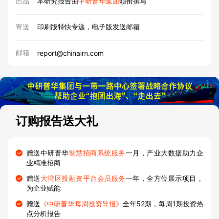
出品
本研究报告由
中研普华集团
领衔撰写
寄送
印刷版特快专递，电子版发送邮箱
邮箱
report@chinairn.com
订购报告送大礼
赠送中研普华
智慧招商系统服务
一月，产业大数据助力企
业精准招商
赠送
大湾区投融资平台会员服务
一年，全方位展示项目，
为企业赋能
赠送
《中研普华每周投资导报》
全年52期，每周1期投资热
点分析报告