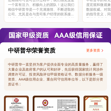
一个富有活力、积极向上的团队！这让我们
度宏观和微观兼
相信中研普华是一个充满激情、不断进取的
数据权威。对我
公司。尤其是在与贵司客户经理的联系接洽
的指导意义，同
过程中，针对我方合作项目报告的种种细
高的参考价值。
节，及时细致缜密地协助与项目部沟通、探
体化”服务和行
讨和完善...
司继续...
中研普华荣誉资质
更多资质
中研普华一直坚持为客户提供全面专业的高质量服务，赢得了
大量企业及政府客户的认可和好评，先后获得国家统计局涉外
调查许可证、投资风险评估甲级资格证书、数据分析服务一级
资质、AAA级信用企业、重合同守信用单位等，以下是部分资
质证书：