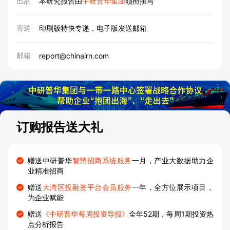
出品
本研究报告由
中研普华集团
领衔撰写
寄送
印刷版特快专递，电子版发送邮箱
邮箱
report@chinairn.com
订购报告送大礼
赠送中研普华
智慧招商系统服务
一月，产业大数据助力企
业精准招商
赠送
大湾区投融资平台会员服务
一年，全方位展示项目，
为企业赋能
赠送
《中研普华每周投资导报》
全年52期，每周1期投资热
点分析报告