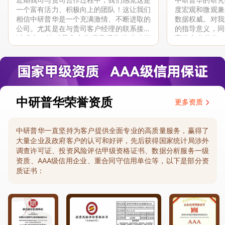
一个富有活力、积极向上的团队！这让我们
度宏观和微观兼
相信中研普华是一个充满激情、不断进取的
数据权威。对我
公司。尤其是在与贵司客户经理的联系接洽
的指导意义，同
过程中，针对我方合作项目报告的种种细
高的参考价值。
节，及时细致缜密地协助与项目部沟通、探
体化”服务和行
讨和完善...
司继续...
中研普华荣誉资质
更多资质
中研普华一直坚持为客户提供全面专业的高质量服务，赢得了
大量企业及政府客户的认可和好评，先后获得国家统计局涉外
调查许可证、投资风险评估甲级资格证书、数据分析服务一级
资质、AAA级信用企业、重合同守信用单位等，以下是部分资
质证书：