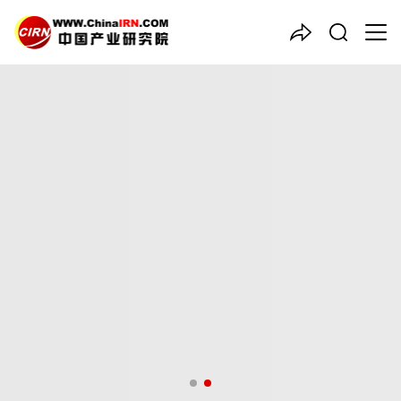
中国产业咨询领导者
2026-2030年中国
白色家电
市场投资机会及企业IPO上市
环境综合评估报告
品质保障，一年免费更新维护
报告编号：1925823
出版日期：2026年3月
《2026-2030年中国白色家电市场投资机会及企业IPO上市环境综
合评估报告》由中研普华白色家电行业分析专家领衔撰写，主要分
析了白色家电行业的市场规模、发展现状与投资前景，同时对白色
家电行业的未来发展做出科学的趋势预测和专业的白色家电行业数
据分析，帮助客户评估白色家电行业投资价值。
27年研究经验，深度洞察行业驱动力
多元化、高学历的实战型精英团队
微信扫一扫，立即订购报告