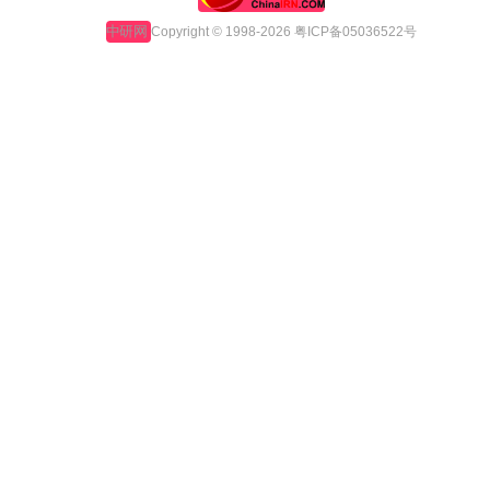
中研网
Copyright © 1998-2026 粤ICP备05036522号
Design by -
m.chinairn.com