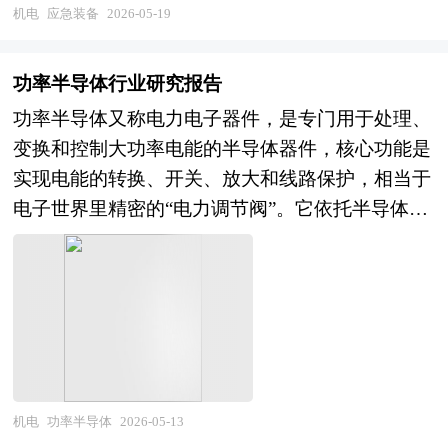
力现代化建设的重点发展领域，也是全球各国强化
机电
应急装备
2026-05-19
化布局方面仍有提升空间，全球市场份额与行业排
公共安全治理、提升灾害应对能力的核心产业载
名正处于动态调整期。未来，全球充电设施行业将
体。 当前全球应急装备行业处于需求扩容、格局
呈现大功率超充化、智能网联化、能源生态化、运
功率半导体行业研究报告
分化、技术迭代的关键发展阶段。全球范围内极端
营精细化的核心趋势。技术层面，大功率快充、液
功率半导体又称电力电子器件，是专门用于处理、
天气、灾害事故与公共安全事件频发，各国持续加
冷散热、V2G（车网互动）、光储充一体化等技术
变换和控制大功率电能的半导体器件，核心功能是
大应急体系建设投入，推动应急装备市场需求稳步
加速突破与应用，推动充电效率、安全性与能源协
实现电能的转换、开关、放大和线路保护，相当于
释放，产业规模持续扩张。国际市场中，欧美企业
同利用水平持续提升。市场层面，全球充电标准逐
电子世界里精密的“电力调节阀”。它依托半导体材
凭借深厚技术积累、完善产业链与全球化布局，在
步融合，新兴市场需求快速崛起，高端化、智能
料的可控导电特性，能稳定承受高电压、大电流，
高端应急装备领域占据主导地位，主导全球市场竞
化、场景化产品与服务占比不断提高，市场结构持
区别于普通处理电信号的半导体器件，重点聚焦电
争格局。亚太市场尤其是中国，依托政策强力支
续优化。竞争层面，头部企业通过技术创新、产能
能的高效管控，而非信息处理。功率半导体是电子
持、制造业基础完备与应急需求快速增长，成为全
扩张、并购整合与生态合作强化竞争优势，中国企
系统中的基础核心部件，贯穿电能从产生、传输到
球最具活力的市场区域之一。国内产业已形成门类
业加速海外市场拓展，全球市场份额与行业排名面
使用的全流程，是支撑各类电子设备、电力系统正
齐全、产能规模可观的供给体系，本土企业在中低
临重塑，产业竞争从单一设备比拼转向技术、品
常运行的关键，也是推动能源高效利用、产业智能
端装备领域竞争力突出，但高端智能装备、核心零
牌、运营与生态的综合实力较量。 本研究咨询报
化升级的核心基础。 功率半导体行业依托下游多
机电
功率半导体
2026-05-13
部件与专用技术仍存在短板，与国际领先企业在技
告由中研普华咨询公司领衔撰写，在大量周密的市