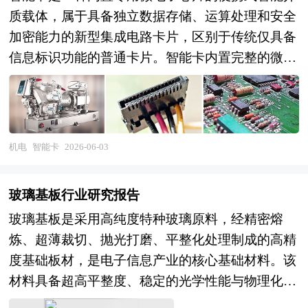
质载体，属于具备独立数据存储、运算处理和安全
加密能力的新型集成电路卡片，区别于传统仅具备
信息标识功能的普通卡片。智能卡内置完整的微型
运算与存储体系，能够自主完成数据读取、信息加
密、权限核验、数据留存等操作，无需完全依赖外
部设备运算，具备极强的信息安全性与环境适配
性。依托芯片的智能处理能力，智能卡可以实现身
机电
智能卡
2026-06-03
份识别、权限认证、数据交互、信息存储等多元化
功能，同时具备防复制、防篡改、高保密的核心特
玻璃基板行业研究报告
性，是物联网、智慧政务、智能安防等领域的基础
玻璃基板是采用高纯度特种玻璃原料，经精密熔
核心硬件，也是数字化身份与数据交互的重要载
炼、超薄裁切、抛光打磨、平整化处理制成的高精
体。 随着数字社会建设持续深化，智能卡的产业
度基础板材，是电子信息产业的核心基础材料。该
价值持续凸显，成为数字基础设施建设中不可或缺
材料具备超高平整度、稳定的光学性能与物理化学
的基础环节。在数字化身份普及、智慧场景落地、
性能，刚性强、形变率低、绝缘性优异，能够为各
数据安全管控的发展背景下，社会对于标准化、高