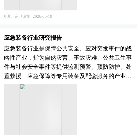
展的主要驱动力量。 中研普华发布《2026-2030年
发展研究中心、全国商业信息中心、中国经济景气
建、双碳目标落地与数字能源生态建设的关键领
经济信息中心、国务院发展研究中心、全国商业信
芯片行业并购重组机会及投融资战略研究咨询报
监测中心提供的最新行业运行数据为基础，验证于
域，也是全球各国推动交通电动化、培育新能源产
息中心、中国经济景气监测中心提供的最新行业运
机电
充电设施
2026-05-19
告》由资深专家和研究人员通过周密的市场调研，
与我们建立联系的全国科研机构、行业协会组织的
业集群的核心战略载体。 当前全球充电设施行业
行数据为基础，验证于与我们建立联系的全国科研
依据国家统计局、政府部门机构发布的最新权威数
权威统计资料。我们对MLCC行业进行了长期追
处于规模高速扩张、格局加速重构、技术快速迭代
机构、行业协会组织的权威统计资料。我们对玻璃
据，并对多位业内资深专家进行深入访谈的基础
应急装备行业研究报告
踪，结合我们对MLCC相关企业的调查研究，对我
的发展阶段。全球新能源汽车渗透率持续提升，各
基板行业进行了长期追踪，结合我们对玻璃基板相
上，通过相关市场研究的工具、理论和模型撰写而
应急装备行业是保障公共安全、应对突发事件的战
国MLCC行业发展现状与前景、市场竞争格局与形
国出台强力政策推动充电网络建设，市场需求持续
关企业的调查研究，对我国玻璃基板行业发展现状
成。本报告主要分析了国内企业并购重组政策及规
略性产业，指为自然灾害、事故灾难、公共卫生事
势、赢利水平与企业发展、投资策略与风险预警、
爆发，产业规模快速扩容。国际市场中，欧美企业
与前景、市场竞争格局与形势、赢利水平与企业发
模、上市公司并购重组与操作策略、芯片行业兼并
件与社会安全事件等提供监测预警、预防防护、处
发展趋势与规划建议等进行深入研究，并重点分析
凭借技术先发优势、标准主导权及全球化运营能
展、投资策略与风险预警、发展趋势与规划建议等
重组动因、芯片企业兼并重组风险及对策建议，最
置救援、应急保障等专用装备及配套服务的产业体
了MLCC行业的前景与风险。报告揭示了MLCC市
力，在高端超充、智能充电系统领域占据重要地
进行深入研究，并重点分析了玻璃基板行业的前景
后对芯片企业海外并购风险及策略、融资渠道选择
系，涵盖消防装备、救援装备、医疗急救装备、应
场潜在需求与潜在机会，为战略投资者选择恰当的
位；亚太市场尤其是中国，依托完备的产业链、政
与风险。报告揭示了玻璃基板市场潜在需求与潜在
提出相关建议，是企业了解行业并购重组发展动
急通信装备、防灾减灾装备等核心品类。作为国家
投资时机和公司领导层做战略规划提供准确的市场
策大力扶持与庞大的新能源汽车保有量，已形成全
机会，为战略投资者选择恰当的投资时机和公司领
态，把握市场机会，正确制定企业发展战略的必备
应急管理体系的重要支撑，应急装备兼具公益性与
情报信息及科学的决策依据，同时对银行信贷部门
球规模最大、覆盖最广的充电服务网络，成为全球
导层做战略规划提供准确的市场情报信息及科学的
参考工具，极具参考价值！
产业性，上承先进制造、新材料、电子信息等高端
也具有极大的参考价值。
最具活力的核心市场。国内产业已实现全产业链自
决策依据，同时对银行信贷部门也具有极大的参考
产业，下接政府应急管理、企业安全生产与民生安
主可控，本土企业在设备制造、运营服务领域竞争
价值。
全保障需求，是十五五时期国家安全体系与应急能
力突出，但在超充核心技术、能源管理系统及全球