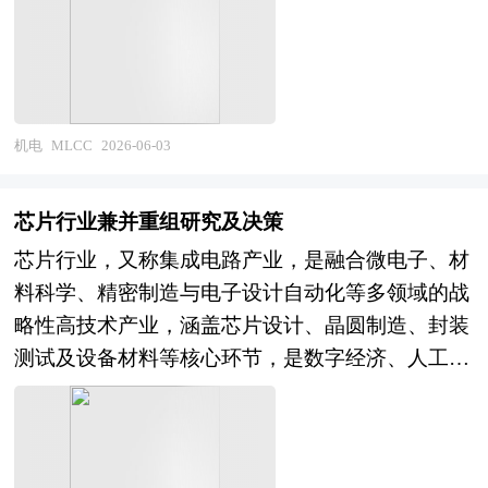
电路运行平稳、信号干净，规避电流波动与信号干
品领域，高端产品供给相对不足。整体市场长期处
告的文字也简单、明了、通顺、流畅，既明白如
扰带来的运行故障。区别于其他电容产品，MLCC
于供需结构性失衡状态，低端产品竞争趋于饱和，
话，又把研究的效果准确地、科学地表达出来。智
适配性极强、可靠性更高、使用寿命更长，能够适
高性能产品存在较大供给缺口，市场资源持续向掌
能卡研究报告以行业为研究对象，并基于行业的现
配各类精密电子设备的工作环境，是所有智能化、
握核心技术与稳定产能的企业聚拢。 生产工艺逐
状，行业经济运行数据，行业供需现状，行业竞争
电子化设备不可或缺的基础元件，贯穿电子产业全
机电
MLCC
2026-06-03
步摆脱粗放加工模式，精细化打磨、微孔精密加
格局，重点企业经营分析，行业产业链分析，市场
品类应用场景。 当前国内及全球MLCC市场整体刚
工、均匀镀膜等核心工艺持续优化，不断提升产品
集中度等现实指标，分析预测行业的发展前景和投
需属性极强，市场覆盖面广、下游需求基数庞大，
的平整度、透光性与适配精度，满足高端显示与先
芯片行业兼并重组研究及决策
资价值。通过最深入的数据挖掘，对行业进行严谨
是电子产业规模最大的被动元件细分赛道。整体市
进芯片封装的严苛要求。产品品类持续细化，针对
分析，从多个角度去评估企业市场地位，准确挖掘
芯片行业，又称集成电路产业，是融合微电子、材
场呈现明显的结构性分化格局，传统消费电子领域
不同应用场景优化材料配比与结构性能，区分常规
企业的成长性，已经为众多企业带来了最专业的研
料科学、精密制造与电子设计自动化等多领域的战
需求趋于平稳，而新兴高端领域需求持续崛起，成
显示用基板与高端半导体封装用基板，实现产品差
究和最有价值的咨询服务过程。 本研究咨询报告
略性高技术产业，涵盖芯片设计、晶圆制造、封装
为市场核心支撑力量。全球市场长期由海外头部企
异化适配。产业链分工愈发精细，玻璃原料提纯、
由中研普华咨询公司领衔撰写，在大量周密的市场
测试及设备材料等核心环节，是数字经济、人工智
业把控高端领域，国内企业主要深耕中端市场并持
精密加工、表面处理、终端适配等环节形成专业化
调研基础上，主要依据了国家统计局、国家商务
能、先进制造与信息安全的核心基石。作为技术密
续向上突破，形成层级清晰的市场竞争体系。随着
配套体系，行业逐步从单一材料生产，转向材料研
部、国家发改委、国家经济信息中心、国务院发展
集、资本密集、研发周期长且全球高度协同的关键
全球电子产业升级迭代，下游终端设备持续更新换
发、工艺优化、场景适配一体化的精细化发展模
研究中心、国家海关总署、全国商业信息中心、中
领域，其发展水平直接决定一国科技硬实力与产业
代，带动MLCC产品持续换新，市场始终具备稳定
式。 综合产业配套、技术迭代与政策扶持来看，
国经济景气监测中心、中国行业研究网以及国内外