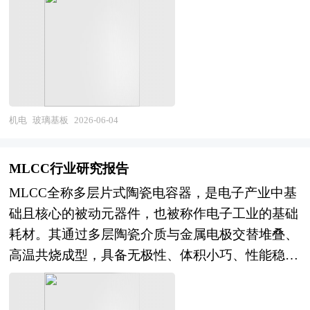
类电子元器件与显示结构提供稳定的承载基底。早
安全、可溯源的身份认证与数据交互载体需求持续
期主要作为显示器件的承载载体，用于附着各类光
提升。智能卡凭借高安全性、高稳定性、强适配性
电功能材料，保障设备画面显示的稳定性与清晰
的优势，成为各类智慧场景落地的刚需配套，有效
度，随着技术迭代，逐步延伸至半导体先进封装领
解决数字化场景中的身份核验、权限管理、数据保
域，替代传统有机基板与硅基中介层，依托专属微
密等核心问题。同时行业生产标准、安全规范、质
孔加工工艺，实现芯片之间高效的信号传输，是衔
检体系持续完善，行业乱象逐步出清，市场竞争从
机电
玻璃基板
2026-06-04
接显示产业与高端半导体产业的关键基础性材料。
低端价格竞争转向技术、品质、安全的综合实力竞
传统显示领域是市场基本盘，适配各类新型显示技
争，行业整体规范化、专业化水平持续提升。 智
MLCC行业研究报告
术迭代升级，持续产生产品更新与产能配套需求；
能卡研究报告对智能卡行业研究的内容和方法进行
MLCC全称多层片式陶瓷电容器，是电子产业中基
新兴半导体先进封装领域成为全新增长方向，伴随
全面的阐述和论证，对研究过程中所获取的智能卡
础且核心的被动元器件，也被称作电子工业的基础
高端芯片算力升级，传统基板材料的性能短板逐步
资料进行全面系统的整理和分析，通过图表、统计
耗材。其通过多层陶瓷介质与金属电极交替堆叠、
凸显，玻璃基板的适配优势持续凸显，市场增量空
结果及文献资料，或以纵向的发展过程，或横向类
高温共烧成型，具备无极性、体积小巧、性能稳
间不断打开。行业供给端呈现明显分层格局，海外
别分析提出论点、分析论据，进行论证。智能卡报
定、适配高频场景的核心特质，核心作用是为电子
企业长期占据高端市场主导地位，掌握核心生产工
告绝对如实地反映客观情况，叙述、说明、推断、
电路完成滤波、去耦、稳压、储能，保障电子设备
艺与良品率技术，国内企业多集中于中低端常规产
引用均恰如其分。文字、用词应力求准确。研究报