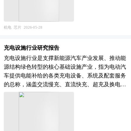
链安全地位，是全球产业竞争与科技博弈的核心赛
的替换需求与新增需求，行业整体抗风险能力较
玻璃基板行业具备长期向好的发展前景，成长潜力
多种相关报刊杂志媒体提供的最新研究资料。本报
道。 随着国际经济一体化的步伐加快，企业竞争
强，不会出现大幅衰退的情况。 现阶段MLCC行业
突出。传统显示产业的持续升级，能够持续夯实行
告对国内外智能卡行业的发展状况进行了深入透彻
日趋激烈，企业要在激烈的国际竞争中求得生存与
已经告别粗放式产能扩张，整体呈现规范化、高端
业基本需求底盘，各类新型显示技术的普及，不断
地分析，对我国行业市场情况、技术现状、供需形
发展，资本扩张无疑十分必要。在快速的资本积聚
机电
芯片
2026-05-28
化、精细化的发展趋势。行业监管标准与产品认证
拓宽传统产品的应用场景。半导体先进封装行业的
势作了详尽研究，重点分析了国内外重点企业、行
中，企业兼并重组是一条可选择的道路。在国际化
体系不断完善，市场逐步淘汰工艺落后、性能不达
快速发展，为高端玻璃基板打开全新增量市场，成
业发展趋势以及行业投资情况，报告还对智能卡下
的企业兼并重组趋势下，如何借企业兼并重组的东
标的低端产品，行业整体品质门槛持续提升。竞争
充电设施行业研究报告
为行业长期增长的核心动力。同时，国内产业链自
游行业的发展进行了探讨，是智能卡及相关企业、
风，打造我国企业的航空母舰显得尤为重要。企业
逻辑彻底摆脱传统的低价内卷，转向技术研发、产
充电设施行业是支撑新能源汽车产业发展、推动能
主可控的发展诉求，持续推动玻璃基板国产替代进
投资部门、研究机构准确了解目前中国市场发展动
兼并重组对我国企业明晰产权，完善企业的治理结
品性能、品质稳定性与品牌服务的综合竞争。同
源结构绿色转型的核心基础设施产业，指为电动汽
程，逐步打破海外技术与市场垄断。虽然目前行业
态，把握智能卡行业发展方向，为企业经营决策提
构及建立现代企业制度也意义重大。 并购重组是
时，行业需求分层趋势愈发明显，通用型常规产品
车提供电能补给的各类充电设备、系统及配套服务
仍存在高端工艺不成熟、量产良品率不足、核心技
供重要参考的依据。
结构调整、提高行业整体素质的重要手段，尤其在
市场竞争激烈，而适配AI算力、汽车电子、高端通
的总称，涵盖交流慢充、直流快充、超充及换电设
术积累薄弱等问题，但随着本土企业研发投入持续
产业发展到规模竞争的当下。从并购涉及的行业来
信的高精密、高可靠、超微型高端产品持续紧缺，
施等核心品类，广泛应用于私人住宅、公共场站、
加大、产学研协同不断深化，行业发展短板将逐步
看，新兴行业的加入凸显当前的经济转型轨迹。随
行业结构性分化发展的特征愈发突出。 本研究咨
商业园区、高速路网及城市商圈等场景。作为新型
补齐，整体将持续保持稳健升级、提质扩容的良好
着新兴行业对传统行业的渗透、新兴行业在经济结
询报告由中研普华咨询公司领衔撰写，在大量周密
基础设施建设的重要组成部分，充电设施上承电力
发展态势。 本研究咨询报告由中研普华咨询公司
构中所占的比重越来越大，新兴产业将逐步取代煤
的市场调研基础上，主要依据了国家统计局、国家
能源、电力电子与先进制造，下接新能源汽车普及
领衔撰写，在大量周密的市场调研基础上，主要依
炭、钢铁、水泥、化工这些传统行业，成为经济发
商务部、国家发改委、国家经济信息中心、国务院
与用户补能需求，是十五五时期绿色交通体系构
据了国家统计局、国家商务部、国家发改委、国家