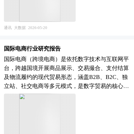
具有丰富的项目可行性分析报告案例编制经验和一
其成本更是降至百元级，使得大规模高密度布设成
景气监测中心、中国行业研究网、全国及海外多种
五时期我国加快数字中国建设、夯实数字产业根
流的团队，能够为您设计项目建设方案，完成包括
为可能。 本研究咨询报告由中研普华咨询公司领
相关报刊杂志的基础信息以及专业研究单位等公布
基、推进数实深度融合的重点核心产业。 当前国
市场和销售、规模和产品、厂址及建设工程方案、
衔撰写，在大量周密的市场调研基础上，主要依据
和提供的大量资料。对全球及国内计算机配件行业
内大数据行业已步入规模化落地、全域渗透应用的
通讯
大数据
2026-05-20
原辅料供应、工艺技术、设备选择、人员组织、实
国家统计局、商务部、国家发改委、国家经济信息
作了详尽深入的分析，是企业进行市场研究工作时
成熟发展阶段，产业整体生态持续完善。顶层政策
施计划、投资与成本、效益及风险等的计算和评
中心、国务院发展研究中心、工信部、中国行业研
不可或缺的重要参考资料，同时也可作为金融机构
体系不断健全，各地数字经济布局持续推进，全社
价；内容详实、严密地论证项目的可行性和投资的
国际电商行业研究报告
究网、全国及海外多种相关报纸杂志的基础信息等
进行信贷分析、证券分析、投资分析等研究工作时
会数字化转型需求全面释放，政务、工业、金融、
必要性。 本报告主要有以下几大用途： 1、用于企
国际电商（跨境电商）是依托数字技术与互联网平
公布和提供的大量资料和数据，客观、多角度地对
的参考依据。
医疗、交通等主流领域数字化改造进程持续加快。
业融资、对外招商合作 2、用于国家发展和改革委
台，跨越国境开展商品展示、交易撮合、支付结算
中国海洋物联网市场进行了分析研究。报告在总结
行业内技术体系日趋完备，上下游产业链配套愈发
立项 3、用于银行贷款 4、用于境外投资项目核准
及物流履约的现代贸易形态，涵盖B2B、B2C、独
中国海洋物联网发展历程的基础上，结合新时期的
成熟，市场参与主体不断丰富，头部企业持续完善
5、用于企业上市的招股说明书 6、用于申请政府
立站、社交电商等多元模式，是数字贸易的核心载
各方面因素，对中国海洋物联网的发展趋势给予了
全产业链布局，中小服务商聚焦垂直领域深耕发
资金 可行性研究报告是在制定某一建设或科研项
体与外贸转型升级的关键引擎。行业贯通平台服
细致和审慎的预测论证。报告资料详实，图表丰
展。与此同时，行业依旧面临数据要素流通机制尚
目之前，对该项目实施的可能性、有效性、技术方
务、供应链管理、跨境物流、支付合规、数字营销
富，既有深入的分析，又有直观的比较，为海洋物
不健全、行业数据壁垒尚未完全打通、数据安全治
案及技术政策进行具体、深入、细致的技术论证和
等全链条，上游对接中国制造产业带，下游覆盖全
联网企业在激烈的市场竞争中洞察先机，能准确及
理体系仍需完善、低端同质化服务偏多等现实问
经济评价，以求确定一个在技术上合理、经济上合
球消费市场，深度融合实体经济与数字经济，既是
时的针对自身环境调整经营策略。
题，行业整体仍处在提质增效、规范发展的关键转
算的最优方案和最佳时机而写的书面报告。 可行
全球价值链重构的重要力量，也是衡量一国开放型