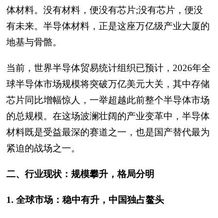
体材料。没有材料，便没有芯片;没有芯片，便没
有未来。半导体材料，正是这座万亿级产业大厦的
地基与骨骼。
当前，世界半导体贸易统计组织已预计，2026年全
球半导体市场规模将突破万亿美元大关，其中存储
芯片同比增幅惊人，一举超越此前整个半导体市场
的总规模。在这场波澜壮阔的产业变革中，半导体
材料既是受益最深的赛道之一，也是国产替代最为
紧迫的战场之一。
二、行业现状：规模攀升，格局分明
1. 全球市场：稳中有升，中国独占鳌头