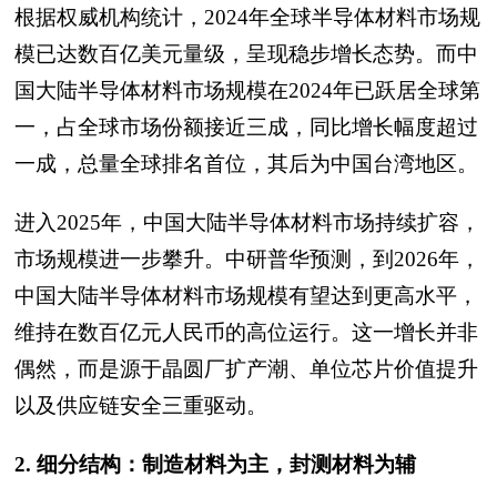
根据权威机构统计，2024年全球半导体材料市场规
模已达数百亿美元量级，呈现稳步增长态势。而中
国大陆半导体材料市场规模在2024年已跃居全球第
一，占全球市场份额接近三成，同比增长幅度超过
一成，总量全球排名首位，其后为中国台湾地区。
进入2025年，中国大陆半导体材料市场持续扩容，
市场规模进一步攀升。中研普华预测，到2026年，
中国大陆半导体材料市场规模有望达到更高水平，
维持在数百亿元人民币的高位运行。这一增长并非
偶然，而是源于晶圆厂扩产潮、单位芯片价值提升
以及供应链安全三重驱动。
2. 细分结构：制造材料为主，封测材料为辅