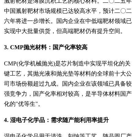
溅射靶材是薄膜沉积工艺的核心材料。二〇二五年
中国溅射靶材市场规模已达较高水平，预计二〇二
六年将进一步增长。国内企业在中低端靶材领域已
实现中大批量供货，但高端靶材仍有提升空间。
3. CMP抛光材料：国产化率较高
CMP(化学机械抛光)是芯片制造中实现平坦化的关
键工艺，其抛光液和抛光垫等材料的全球前十大公
司市场份额超过九成。国内企业在该领域已具备较
强竞争力，国产化率相对较高，是半导体材料国产
化的"优等生"。
4. 湿电子化学品：需求随产能利用率提升
湿电子化学品用于清洗、刻蚀等工艺，随晶圆厂产