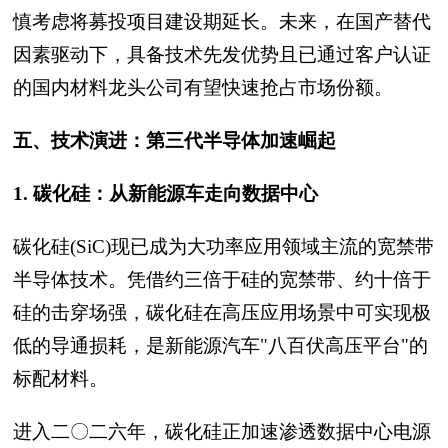
慎考虑将募投项目建设期延长。未来，在国产替代
因素驱动下，具备技术先发优势且已通过客户认证
的国内材料龙头公司有望快速抢占市场份额。
五、技术演进：第三代半导体加速崛起
1. 碳化硅：从新能源车走向数据中心
碳化硅(SiC)现已成为大功率应用领域主流的宽禁带
半导体技术。凭借约三倍于硅的宽禁带、约十倍于
硅的击穿场强，碳化硅在高压应用场景中可实现极
低的导通损耗，是新能源汽车"八百伏高压平台"的
标配材料。
进入二〇二六年，碳化硅正加速渗透数据中心电源