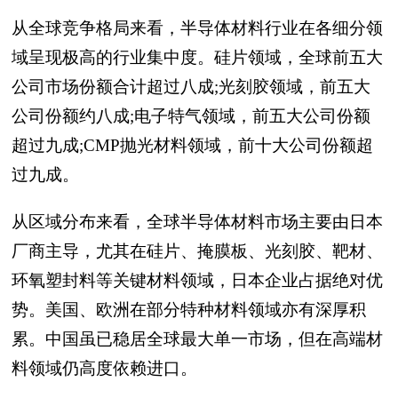
从全球竞争格局来看，半导体材料行业在各细分领
域呈现极高的行业集中度。硅片领域，全球前五大
公司市场份额合计超过八成;光刻胶领域，前五大
公司份额约八成;电子特气领域，前五大公司份额
超过九成;CMP抛光材料领域，前十大公司份额超
过九成。
从区域分布来看，全球半导体材料市场主要由日本
厂商主导，尤其在硅片、掩膜板、光刻胶、靶材、
环氧塑封料等关键材料领域，日本企业占据绝对优
势。美国、欧洲在部分特种材料领域亦有深厚积
累。中国虽已稳居全球最大单一市场，但在高端材
料领域仍高度依赖进口。