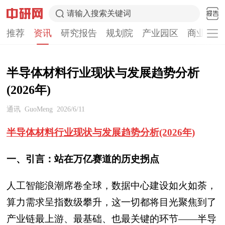
请输入搜索关键词
推荐
资讯
研究报告
规划院
产业园区
商业计划
半导体材料行业现状与发展趋势分析
(2026年)
通讯
GuoMeng
2026/6/11
半导体材料行业现状与发展趋势分析(2026年)
一、引言：站在万亿赛道的历史拐点
人工智能浪潮席卷全球，数据中心建设如火如荼，
算力需求呈指数级攀升，这一切都将目光聚焦到了
产业链最上游、最基础、也最关键的环节——半导