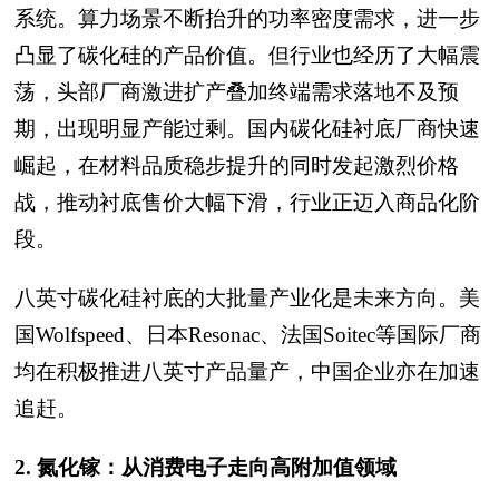
系统。算力场景不断抬升的功率密度需求，进一步
凸显了碳化硅的产品价值。但行业也经历了大幅震
荡，头部厂商激进扩产叠加终端需求落地不及预
期，出现明显产能过剩。国内碳化硅衬底厂商快速
崛起，在材料品质稳步提升的同时发起激烈价格
战，推动衬底售价大幅下滑，行业正迈入商品化阶
段。
八英寸碳化硅衬底的大批量产业化是未来方向。美
国Wolfspeed、日本Resonac、法国Soitec等国际厂商
均在积极推进八英寸产品量产，中国企业亦在加速
追赶。
2. 氮化镓：从消费电子走向高附加值领域