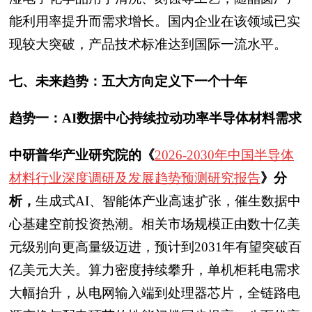
能利用率提升而需求增长。国内企业在该领域已实
现较大突破，产品技术标准达到国际一流水平。
七、未来趋势：五大方向定义下一个十年
趋势一：AI数据中心持续拉动功率半导体材料需求
中研普华产业研究院的《
2026-2030年中国半导体
材料行业深度调研及发展趋势预测研究报告
》分
析，
生成式AI、智能体产业高速扩张，催生数据中
心基建空前投资热潮。相关市场规模正由数十亿美
元级别向更高量级迈进，预计到2031年有望突破百
亿美元大关。算力密度持续攀升，单机柜耗电需求
大幅抬升，从电网输入端到处理器芯片，全链路电