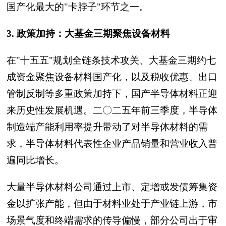
国产化最大的"卡脖子"环节之一。
3. 政策加持：大基金三期聚焦设备材料
在"十五五"规划全链条技术攻关、大基金三期约七
成资金聚焦设备材料国产化，以及税收优惠、出口
管制反制等多重政策加持下，国产半导体材料正迎
来历史性发展机遇。二〇二五年前三季度，半导体
制造端产能利用率提升带动了对半导体材料的需
求，半导体材料代表性企业产品销量和营业收入普
遍同比增长。
大量半导体材料公司通过上市、定增或发债筹集资
金以扩张产能，但由于材料业处于产业链上游，市
场景气度和终端需求的传导偏慢，部分公司出于审