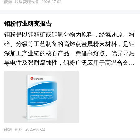
圾焚烧设备行业处于存量提标改造、增量结构优
能源
垃圾焚烧设备
2026-07-08
告由中研普华咨询公司领衔撰写，在大量周密的市
融资能力、实现跨式发展的重要条件之一。一份好
化、技术自主突破、格局集中提速的关键发展阶
场调研基础上，主要依据了国家统计局、国家商务
的商业计划书是获得贷款和投资的关键。如何吸引
段。政策层面，固废污染治理、超低排放管控及碳
部、国家发改委、国家经济信息中心、国务院发展
钼粉行业研究报告
投资者、特别是风险投资家参与创业者的投资项
市场扩容等政策持续收紧，推动行业从规模扩张向
研究中心、国家海关总署、全国商业信息中心、中
目，这时一份高品质且内容丰富的商业计划书，将
钼粉是以钼精矿或钼氧化物为原料，经氢还原、粉
质量效益转型。产业层面，已形成覆盖研发制造、
国经济景气监测中心、中国行业研究网以及国内外
会使投资者更快、更好地了解投资项目，将会使投
碎、分级等工艺制备的高熔点金属粉末材料，是钼
工程集成、运维服务的完整产业链，核心设备国产
多种相关报刊杂志媒体提供的最新研究资料。本报
资者对项目有信心，有热情，动员促成投资者参与
深加工产业链的核心产品。凭借高熔点、优异导热
化率大幅提升，本土企业主导地位确立。但行业仍
告对国内外合金管行业的发展状况进行了深入透彻
该项目，最终达到为项目筹集资金的作用。 商业
导电性及强耐腐蚀性，钼粉广泛应用于高温合金、
面临高端核心材料与控制系统短板、区域供需不均
地分析，对我国行业市场情况、技术现状、供需形
计划书是争取风险投资的敲门砖。投资者每天会接
不锈钢添加剂、半导体靶材、光伏电极、航空航天
衡、同质化竞争加剧、低碳技术应用不足等挑战，
势作了详尽研究，重点分析了国内外重点企业、行
收到很多商业计划书，商业计划书的质量和专业性
结构件及硬质合金等关键领域，是支撑国家高端制
整体呈现“大而不强、广而不精”的发展特征。未
业发展趋势以及行业投资情况，报告还对合金管下
就成为了企业需求投资的关键点。企业家在争取获
造、新能源产业与国防军工发展的战略性基础材
来，中国垃圾焚烧设备行业将呈现装备大型化高参
游行业的发展进行了探讨，是合金管及相关企业、
得风险投资之初，首先应该将商业计划书的制作列
料，已被纳入国家战略性矿产目录与十五五规划重
数、运行智能化低碳化、产品定制化多元化、产业
投资部门、研究机构准确了解目前中国市场发展动
为头等大事。一份完备的商业计划书，不仅是企业
点发展领域。 当前中国钼粉行业呈现资源禀赋突
集群化融合化的核心趋势。技术层面，高效焚烧、
态，把握合金管行业发展方向，为企业经营决策提
能否成功融资的关键因素，同时也是企业发展的核
出、产能规模全球领先、结构分化明显、高端突破
超低排放、智能控制、碳捕集等技术加速迭代，推
供重要参考的依据。
心管理工具。作为中国最早的投融资策划专业公司
加速的发展现状。中国是全球钼资源与钼粉生产大
能源
钼粉
2026-06-22
动设备向高效节能、绿色低碳、安全智能升级。市
之一，中研普华具有：一流专家团队、丰富编制经
国，产业链体系完整，中低端钼粉产能充足，具备