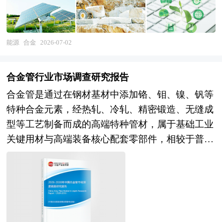
航天、新能源汽车、高端装备、储能光伏与医疗器
械等战略性产业的关键基础材料，也是“十五五”规
划中推动新型工业化、绿色低碳转型、高端制造自
能源
合金
2026-07-02
主可控的核心领域。 《2026-2030年合金项目商业
计划书》为中研普华公司独家首创针对项目投融资
合金管行业市场调查研究报告
咨询服务的专项计划书。计划书分为：行业通用
合金管是通过在钢材基材中添加铬、钼、镍、钒等
版、专业定制版。行业通用版是中研普华根据行业
特种合金元素，经热轧、冷轧、精密锻造、无缝成
一般水平测算好了行业指标数据，作为行业通用的
型等工艺制备而成的高端特种管材，属于基础工业
模板计划书，企业可以自行补充单位信息，稍做调
关键用材与高端装备核心配套零部件，相较于普通
整就可以作为项目计划书使用。我们也可以根据企
碳钢管材，具备高强度、耐高温、耐高压、耐腐
业具体项目要求专项编写专业定制版，并根据详细
蚀、抗疲劳、韧性稳定等优越理化性能，可适配高
要求合理报价，为企业项目立项、上马、融资提供
温、高压、强腐蚀等极端复杂工况，是能源装备、
全程指引服务。 本计划书主要有以下几大用途：
石化工业、高端制造、电力基建、航空航天、轨道
审批国家资金——国家规范格式、关注产业发展、
交通等重工业及高端产业不可或缺的基础材料，广
侧重社会影响； 吸引外商投资——国际规范格