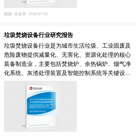
泛应用于油气开采输送、炼化装置管道、电站锅炉
式、遵从外资政策、确保外商利益； 吸引风险投
换热系统、新能源装备、精密机械制造、海洋工程
资——金融业规范格式、规避项目风险、保障收益
能源
合金管
2026-07-01
等核心工业场景，支撑国内工业体系稳定运行与高
回报； 友好企业合作——行业规范格式、互利的
端产业迭代升级，在国家工业基建、能源安全、高
实施方案、谨慎的市场评估； 项目评比——专家
垃圾焚烧设备行业研究报告
端装备国产化进程中具备极强的产业基础性与战略
完全版格式、严密的实施计划、精确的收益评估。
垃圾焚烧设备行业是为城市生活垃圾、工业固废及
保障性。 伴随我国新型工业化进程持续推进、传
商业计划书（Business Plan）是公司、企业或项目
危险废物提供减量化、无害化、资源化处理的核心
统工业转型升级提速、新能源与高端装备产业快速
单位为了达到招商融资和其它发展目标之目的，在
装备制造业，主要包括焚烧炉、余热锅炉、烟气净
崛起，下游高端工业场景对管材产品的精度、性
经过前期对项目科学地调研、分析、搜集与整理有
化系统、灰渣处理装置及智能控制系统等关键设备
能、稳定性、安全性标准持续提升，普通通用管材
关资料的基础上，根据一定的格式和内容的具体要
与配套组件，是固废处理产业链的核心支撑与环保
已无法适配高端工况需求，推动合金管行业逐步摆
求而编辑整理的一个向投资商及其他相关人员全面
装备工业的重要分支。作为践行“无废城市”建设、
脱传统重工配套的单一属性，从规模化、通用化生
展示公司和项目目前状况、未来发展潜力的书面材
推动碳达峰碳中和目标落地的关键领域，垃圾焚烧
产阶段迈向精细化、高端化、定制化的高质量发展
料。商业计划书是包括项目筹融资、战略规划等经
设备兼具环保属性强、能源回收显著、政策驱动明
阶段，行业供需结构、产品迭代方向、技术研发逻
营活动的蓝图与指南，也是企业的行动纲领和执行
确、技术集成度高的特征，是“十五五”时期我国生
辑与市场竞争格局均发生深层次变革，高端专用合
方案。 商业计划书是一份全方位描述企业发展的
态环保产业高质量发展的重点赛道。 当前中国垃
金管逐步成为市场核心发展主体。 本研究咨询报
文件，是企业经营者素质的体现，是企业拥有良好