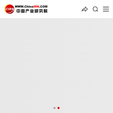
中国产业咨询领导者
2024-2029年
团餐
行业市场
深度分析及发展规划咨询综合
研究报告
品质保障，一年免费更新维护
报告编号：1902215
出版日期：2024年1月
《2024-2029年团餐行业市场深度分析及发展规划咨询综合研究
报告》由中研普华团餐行业分析专家领衔撰写，主要分析了团餐行
业的市场规模、发展现状与投资前景，同时对团餐行业的未来发展
做出科学的趋势预测和专业的团餐行业数据分析，帮助客户评估团
餐行业投资价值。
26年研究经验，深度洞察行业驱动力
多元化、高学历的实战型精英团队
微信扫一扫，立即订购报告