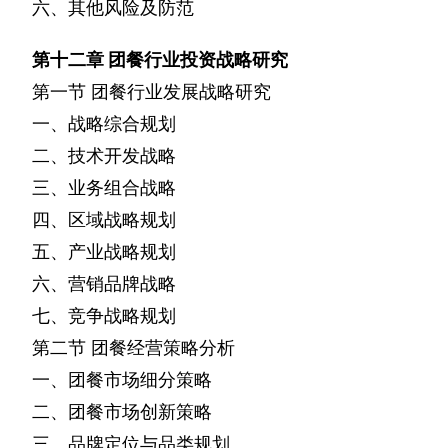
六、其他风险及防范
第十二章
团餐行业投资战略研究
第一节
团餐行业发展战略研究
一、战略综合规划
二、技术开发战略
三、业务组合战略
四、区域战略规划
五、产业战略规划
六、营销品牌战略
七、竞争战略规划
第二节
团餐经营策略分析
一、团餐市场细分策略
二、团餐市场创新策略
三、品牌定位与品类规划