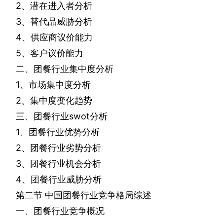
2
、潜在进入者分析
3
、替代品威胁分析
4
、供应商议价能力
5
、客户议价能力
二、团餐行业集中度分析
1
、市场集中度分析
2
、集中度变化趋势
三、团餐行业
swot
分析
1
、团餐行业优势分析
2
、团餐行业劣势分析
3
、团餐行业机会分析
4
、团餐行业威胁分析
第二节
中国团餐行业竞争格局综述
一、团餐行业竞争概况