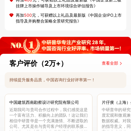
挂牌上市操作辅导及上市环境综合评估报告》
再加
500
元，可获赠以上礼品及最新版《中国企业IPO上市
指导及并购整合策略全景研究报告》
客户评价（2万+）
查看全部
持续提升服务品质，中国咨询行业好评率第一！
中国建筑西南勘察设计研究院有限公司
片仔癀（上海）
近期我司与贵司合作过程中，我们感觉这是
中研普华的研究
一个富有活力、积极向上的团队！这让我们
度宏观和微观兼
相信中研普华是一个充满激情、不断进取的
数据权威。对我
公司。尤其是在与贵司客户经理的联系接洽
的指导意义，同