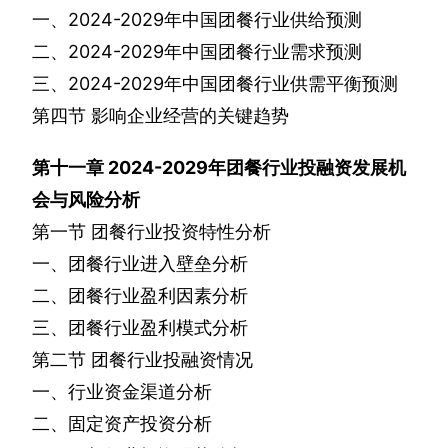
一、
2024-2029
年中国团餐行业供给预测
二、
2024-2029
年中国团餐行业需求预测
三、
2024-2029
年中国团餐行业供需平衡预测
第四节
影响企业经营的关键趋势
第十一章
2024-2029
年团餐行业投融资发展机
会与风险分析
第一节
团餐行业投资特性分析
一、团餐行业进入壁垒分析
二、团餐行业盈利因素分析
三、团餐行业盈利模式分析
第二节
团餐行业投融资情况
一、行业资金渠道分析
二、固定资产投资分析