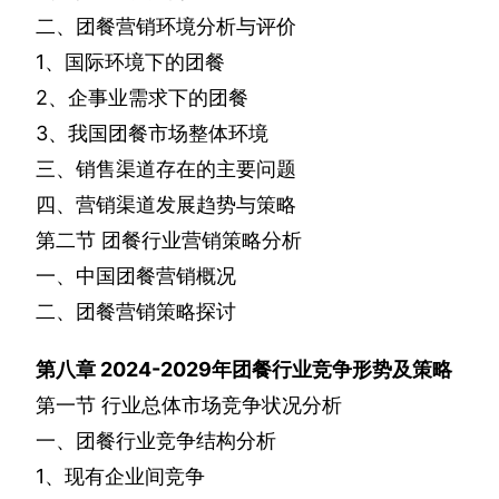
二、团餐营销环境分析与评价
1
、国际环境下的团餐
2
、企事业需求下的团餐
3
、我国团餐市场整体环境
三、销售渠道存在的主要问题
四、营销渠道发展趋势与策略
第二节
团餐行业营销策略分析
一、中国团餐营销概况
二、团餐营销策略探讨
第八章
2024-2029
年团餐行业竞争形势及策略
第一节
行业总体市场竞争状况分析
一、团餐行业竞争结构分析
1
、现有企业间竞争