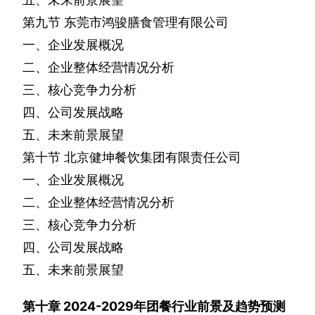
第九节
东莞市鸿骏膳食管理有限公司
一、企业发展概况
二、企业整体经营情况分析
三、核心竞争力分析
四、公司发展战略
五、未来前景展望
第十节
北京健坤餐饮集团有限责任公司
一、企业发展概况
二、企业整体经营情况分析
三、核心竞争力分析
四、公司发展战略
五、未来前景展望
第十章
2024-2029
年团餐行业前景及趋势预测