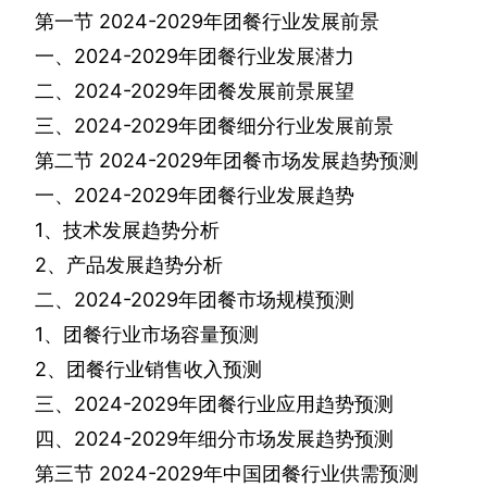
第一节
2024-2029
年团餐行业发展前景
一、
2024-2029
年团餐行业发展潜力
二、
2024-2029
年团餐发展前景展望
三、
2024-2029
年团餐细分行业发展前景
第二节
2024-2029
年团餐市场发展趋势预测
一、
2024-2029
年团餐行业发展趋势
1
、技术发展趋势分析
2
、产品发展趋势分析
二、
2024-2029
年团餐市场规模预测
1
、团餐行业市场容量预测
2
、团餐行业销售收入预测
三、
2024-2029
年团餐行业应用趋势预测
四、
2024-2029
年细分市场发展趋势预测
第三节
2024-2029
年中国团餐行业供需预测