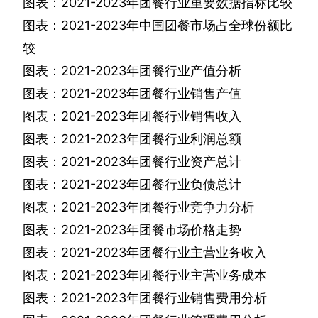
图表：
2021-2023
年团餐行业重要数据指标比较
图表：
2021-2023
年中国团餐市场占全球份额比
较
图表：
2021-2023
年团餐行业产值分析
图表：
2021-2023
年团餐行业销售产值
图表：
2021-2023
年团餐行业销售收入
图表：
2021-2023
年团餐行业利润总额
图表：
2021-2023
年团餐行业资产总计
图表：
2021-2023
年团餐行业负债总计
图表：
2021-2023
年团餐行业竞争力分析
图表：
2021-2023
年团餐市场价格走势
图表：
2021-2023
年团餐行业主营业务收入
图表：
2021-2023
年团餐行业主营业务成本
图表：
2021-2023
年团餐行业销售费用分析