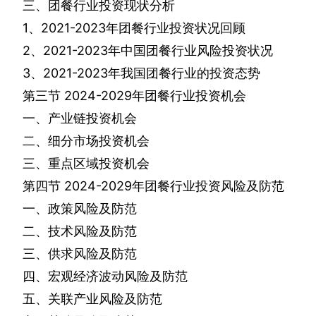
三、团餐行业投资现状分析
1
、
2021-2023
年团餐行业投资状况回顾
2
、
2021-2023
年中国团餐行业风险投资状况
3
、
2021-2023
年我国团餐行业的投资态势
第三节
2024-2029
年团餐行业投资机会
一、产业链投资机会
二、细分市场投资机会
三、重点区域投资机会
第四节
2024-2029
年团餐行业投资风险及防范
一、政策风险及防范
二、技术风险及防范
三、供求风险及防范
四、宏观经济波动风险及防范
五、关联产业风险及防范