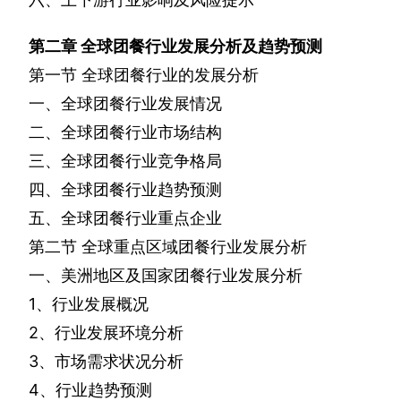
第二章
全球团餐行业发展分析及趋势预测
第一节
全球团餐行业的发展分析
一、全球团餐行业发展情况
二、全球团餐行业市场结构
三、全球团餐行业竞争格局
四、全球团餐行业趋势预测
五、全球团餐行业重点企业
第二节
全球重点区域团餐行业发展分析
一、美洲地区及国家团餐行业发展分析
1
、行业发展概况
2
、行业发展环境分析
3
、市场需求状况分析
4
、行业趋势预测