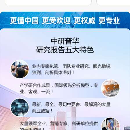
过程中，针对我方合作项目报告的种种细
高的参考价值。
节，及时细致缜密地协助与项目部沟通、探
体化”服务和行
讨和完善...
司继续...