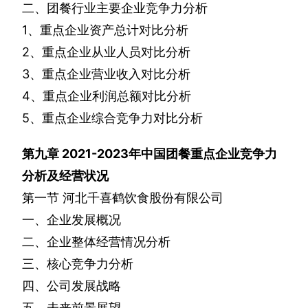
二、团餐行业主要企业竞争力分析
1
、重点企业资产总计对比分析
2
、重点企业从业人员对比分析
3
、重点企业营业收入对比分析
4
、重点企业利润总额对比分析
5
、重点企业综合竞争力对比分析
第九章
2021-2023
年中国团餐重点企业竞争力
分析及经营状况
第一节
河北千喜鹤饮食股份有限公司
一、企业发展概况
二、企业整体经营情况分析
三、核心竞争力分析
四、公司发展战略
五、未来前景展望