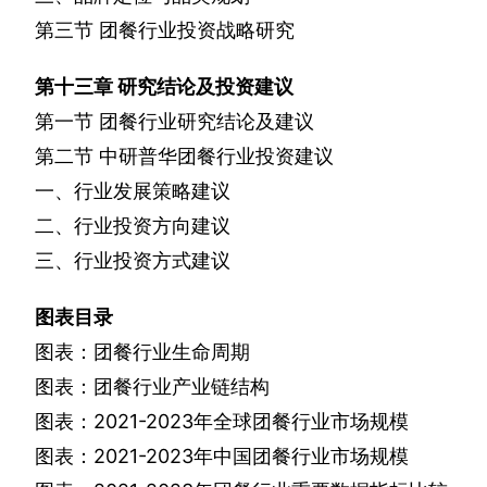
第三节
团餐行业投资战略研究
第十三章
研究结论及投资建议
第一节
团餐行业研究结论及建议
第二节
中研普华团餐行业投资建议
一、行业发展策略建议
二、行业投资方向建议
三、行业投资方式建议
图表目录
图表：团餐行业生命周期
图表：团餐行业产业链结构
图表：
2021-2023
年全球团餐行业市场规模
图表：
2021-2023
年中国团餐行业市场规模