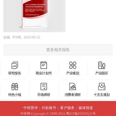
合竞争力，属于金融监管、数字科技、资本市场服
业务下游行业的发展进行了探讨，是银行中间业务
理、营销分析、金融服务于一体的智能终端，成为
学术和实践的双重意义。
务深度耦合的特色金融科技产业。 区域产业规划
及相关企业、投资部门、研究机构准确了解目前中
商户数字化经营的核心入口。 当前，我国POS机行
是地方经济发展战略的核心内容，是各级政府部门
国市场发展动态，把握银行中间业务行业发展方
业正处于技术代际更迭与市场格局重塑的关键转型
发展相关产业的“路线图”，对于区域发展规划来
向，为企业经营决策提供重要参考的依据。
期。经过多年发展，我国已成为全球最大的POS机
说，就相当于一张蓝图对一个建筑物的重要性，有
市场，终端保有量与交易处理规模均居世界前列，
金融
POS机
2026-06-22
了这张“蓝图”，区域才能在有规划有计划的基础上
行业在硬件制造、安全认证、支付清算等领域形成
进行更好的区域建设。特定区域内某个产业的快速
更多相关报告
了较为成熟的产业体系。与此同时，行业面临多重
健康发展有赖于当地政府以前瞻性的眼光拟定科学
结构性变化：在需求侧，移动支付普及深刻改变了
合理的发展规划，特别是一些战略性新兴产业更需
消费者支付习惯，传统刷卡支付占比持续下降，商
要地方政府制定切实可行的扶持和培育规划。通过
研究报告
商业计划书
产业规划
产业园区
户对聚合支付、数字人民币受理、跨境支付等新型
区域产业规划来确定地方经济发展的产业支撑体
功能需求快速增长；在供给侧，智能POS渗透率稳
系，为招商工作确定方向和框架。我们针对各大城
步提升，设备功能从交易处理向经营赋能延伸，
市、区县镇等区域的产业发展规划，将围绕“产业
特色小镇
市场调研
消费者调研
十五五规划
SaaS化服务模式逐步成熟，行业价值链条从硬件销
分析→产业定位→产业规划→产业实施”这条主线
售向持续服务收入转型；在竞争格局方面，传统收
中研普华
|
付款账号
|
客户服务
|
媒体报道
来展开。各地由于资源禀赋不同，发展相关产业的
单机构、终端制造商、互联网支付平台、SaaS服务
中研网
Copyright © 1998-2025 粤ICP备05036522号