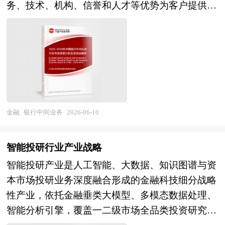
最后对金融服务企业海外并购风险及策略、融资渠
务、技术、机构、信誉和人才等优势为客户提供服
的格局，基差点价取代传统一口价成为行业主流交
道选择提出相关建议，是企业了解行业并购重组发
务并收取手续费。从业务范畴来看，它涵盖金融服
易模式，期货价格成为全国棉花现货定价核心基
展动态，把握市场机会，正确制定企业发展战略的
务类业务和表外业务两大类，前者多为不形成或有
准；金融端期货公司、私募基金、机构资金持续丰
必备参考工具，极具参考价值！
资产、或有负债的基础服务，后者则涉及可能形成
富市场参与结构，交割仓储体系集中布局新疆主产
或有资产、或有负债的风险类业务，在实际运营
区，公证检验、仓单流转机制高度标准化。行业竞
中，中间业务无需银行动用自有资金开展，还能对
争与经营重心不再局限简单买卖价差博弈，而是套
传统存贷信用业务形成促进作用。 2026年银行中
保方案定制能力、基差研判水平、仓单供应链金融
间业务的发展也呈现出鲜明的数字化特征。金融科
金融
银行中间业务
2026-06-10
配套、跨内外盘价差对冲、长期合规风控体系的综
技的深度应用，让智能投顾、场景化支付等新型中
合实力较量。棉花目标价格补贴、进口滑准税、储
间业务模式不断涌现，手机银行的高频迭代与智能
备棉轮抛收储等调控政策持续优化，加速淘汰只会
智能投研行业产业战略
服务覆盖率的持续提升，大幅提高了中间业务的服
短线投机、无实体产业服务能力的粗放经营主体，
智能投研产业是人工智能、大数据、知识图谱与资
务效率与客户触达能力。不过，行业发展也面临着
市场流动性与产业服务资源向综合型期货经营机
本市场投研业务深度融合形成的金融科技细分战略
多重挑战，一方面，市场竞争日益激烈，产品同质
构、全产业链棉业龙头集中集聚。 本研究咨询报
性产业，依托金融垂类大模型、多模态数据处理、
化问题依然突出，部分银行在高技术含量、高附加
告由中研普华咨询公司领衔撰写，在大量周密的市
智能分析引擎，覆盖一二级市场全品类投资研究场
值的中间业务领域布局较晚，难以形成差异化竞争
场调研基础上，主要依据了国家统计局、国家商务