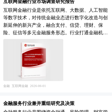
互联网金融行业市场调查研究报告
蓬勃发展的背景下，海外虚拟卡台已成为支撑跨境
互联网金融行业是依托互联网、大数据、人工智能
商业活动的关键支付基础设施。 当前，中国海外
等数字技术，对传统金融业态进行数字化改造与创
虚拟卡台行业正处于快速扩张与合规调整的双重周
新延伸的新兴产业，融合支付、信贷、理财、保
期。一方面，跨境电商、内容出海、AI工具订阅等
险、征信等多元金融服务形态。行业打通金融机
需求爆发式增长，推动虚拟卡开卡量与交易规模持
构、科技企业、实体商户与终端用户，兼具金融服
续攀升；平台服务从单一支付功能向多币种钱包、
务属性与数字科技属性，在提升金融服务效率、拓
智能风控、资金归集等综合服务演进，技术架构逐
宽服务覆盖面、助力实体经济发展等方面发挥着重
步成熟。另一方面，行业面临全球监管趋严的挑
要作用，是现代金融体系的重要组成部分。 在市
战，境外金融牌照合规、反洗钱与KYC审核、数据
场竞争日益激烈、新产品层出不穷的今天，要开发
跨境流动等问题日益凸显，部分早期平台因合规短
一个新品并能迅速在市场上推广其难度是可想而知
板退出市场，行业进入洗牌整合阶段。产业链层
的。只有经过科学的市场分析、消费者分析、竞争
面，上游卡组织合作、中游开卡平台运营、下游跨
金融
互联网金融
2026-06-01
对手的分析，做到有的放矢，才能使企业开发的新
境商户服务构成的生态格局初步形成，但核心支付
产品立于不败之地。企业在新产品入市前需要对相
通道仍依赖国际卡组织，本土化替代方案尚在探
金融服务行业兼并重组研究及决策
关产品的市场做整体分析，了解竞争对手的市场状
索。未来，海外虚拟卡台行业将呈现三大发展趋