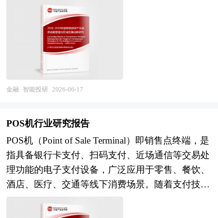
景，完整构建上游算力芯片、合规金融数据库、另
优势；另一方面，监管体系也在不断完善，对银行
部、国家发改委、国家经济信息中心、国务院发展
类数据供给、底层算法模型，中游智能投研终端、
中间业务的合规性、风险管控能力提出了更高要
研究中心、国家海关总署、全国商业信息中心、中
量化分析系统、投研智能体、机构定制解决方案，
求，银行需要在创新与合规之间寻求平衡，通过健
国经济景气监测中心、中国行业研究网、全国及海
下游券商、公募私募、保险资管、产业投资、监管
全内控制度、优化服务定价机制等方式，确保中间
外相关报刊杂志的基础信息以及棉花期货行业研究
机构、财富管理平台全链条产业生态。产业兼具提
业务的稳健可持续发展。 本研究咨询报告由中研
单位等公布和提供的大量资料。报告对我国棉花期
升资本市场定价效率、赋能资管行业数字化转型、
普华咨询公司领衔撰写，在大量周密的市场调研基
货行业的供需状况、发展现状、子行业发展变化等
完善金融风险监测、服务实体经济投融资多重战略
金融
智能投研
2026-06-17
础上，主要依据了国家统计局、国家商务部、国家
进行了分析，重点分析了国内外棉花期货行业的发
价值，是十五五推进金融强国、数字经济、金融科
发改委、国家经济信息中心、国务院发展研究中
展现状、如何面对行业的发展挑战、行业的发展建
技合规创新的核心赛道。产业兼具强金融监管属
心、国家海关总署、全国商业信息中心、中国经济
POS机行业研究报告
议、行业竞争力，以及行业的投资分析和趋势预测
性、数据要素高度依赖、技术迭代快速、区域金融
景气监测中心、中国行业研究网以及国内外多种相
POS机（Point of Sale Terminal）即销售点终端，是
等等。报告还综合了棉花期货行业的整体发展动
资源集聚特征，发展全程依托国家顶层金融科技治
关报刊杂志媒体提供的最新研究资料。本报告对国
指具备银行卡支付、扫码支付、近场通信等交易处
态，对行业在产品方面提供了参考建议和具体解决
理、地方金融科创园区空间规划、跨区域数据与算
内外银行中间业务行业的发展状况进行了深入透彻
理功能的电子支付设备，广泛应用于零售、餐饮、
办法。报告对于棉花期货产品生产企业、经销商、
力协同治理，政府顶层战略统筹、公共算力与数据
地分析，对我国行业市场情况、技术现状、供需形
酒店、医疗、交通等线下消费场景。随着支付技术
行业管理部门以及拟进入该行业的投资者具有重要
合规平台搭建、科创金融要素配置、算法与数据全
势作了详尽研究，重点分析了国内外重点企业、行
迭代与商业数字化升级，现代POS机已从单一的刷
的参考价值，对于研究我国棉花期货行业发展规
链条风险管控，直接决定各地智能投研产业长期综
业发展趋势以及行业投资情况，报告还对银行中间
卡收款工具演进为集支付受理、会员管理、库存管
律、提高企业的运营效率、促进企业的发展壮大有