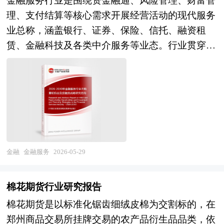
金融服务行业是围绕资金融通、风险管理、财富管
况，了解消费者的消费状况，给新产品找准市场切
势。技术层面，人工智能风控模型与区块链支付网
理、支付结算等核心需求开展经营活动的现代服务
入点，实现企业预期目标。中研普华通过多个新产
络的融合应用将提升交易安全性与透明度，智能合
业总称，涵盖银行、证券、保险、信托、融资租
品上市调查项目的研究，对新品上市前企业找准市
约自动化结算、实时汇率对冲等功能有望成为平台
赁、金融科技及各类中介服务等业态。行业贯穿实
场定位和产品定位有着全新的认识。中研普华针对
标配；业务层面，服务模式从"通道型"向"生态
体经济全产业链，承担资源配置、风险对冲、价值
不同客户需求度身定做不同的研究解决方案。针对
型"转变，虚拟卡台将深度嵌入跨境电商ERP、广
增值的重要功能，是现代经济体系的血脉，同时具
普通的研究需求，公司运用国际认可的独创研究产
告投放系统、财税合规平台，形成一站式出海服务
备强监管、高协同、业态联动紧密的行业特征。
品和统计分析方法论，用来提供广泛的标准化数据
闭环；合规层面，随着"十五五"规划对跨境金融科
随着国际经济一体化的步伐加快，企业竞争日趋激
和比较数据。如果研究要求比较特殊，我们会针对
技的规范引导，以及香港、新加坡等离岸金融中心
烈，企业要在激烈的国际竞争中求得生存与发展，
特定市场专门设计研究解决方案。我们的研究人员
监管框架的完善，持牌经营、合规出清将成为行业
资本扩张无疑十分必要。在快速的资本积聚中，企
熟悉各种访问方法的优缺点和适用的范围，在项目
主旋律，头部平台将加速获取境外支付牌照以构建
业兼并重组是一条可选择的道路。在国际化的企业
金融
金融服务
2026-05-29
设计中能够灵活选择和组合各种研究方法。此外在
合规壁垒。 本研究咨询报告由中研普华咨询公司
兼并重组趋势下，如何借企业兼并重组的东风，打
长期的实践探索中，我们也总结出各种适合于行业
领衔撰写，在大量周密的市场调研基础上，主要依
造我国企业的航空母舰显得尤为重要。企业兼并重
专项研究的模型,这些产品帮助客户综合广泛的信
棉花期货行业研究报告
据了国家统计局、国家商务部、国家发改委、国家
组对我国企业明晰产权，完善企业的治理结构及建
息，加以评估，判断发展机会并计划未来的市场营
经济信息中心、国务院发展研究中心、国家海关总
棉花期货是以标准化锯齿细绒皮棉为交割标的，在
立现代企业制度也意义重大。 并购重组是结构调
销活动。
署、全国商业信息中心、中国经济景气监测中心、
郑州商品交易所挂牌交易的农产品衍生品品类，依