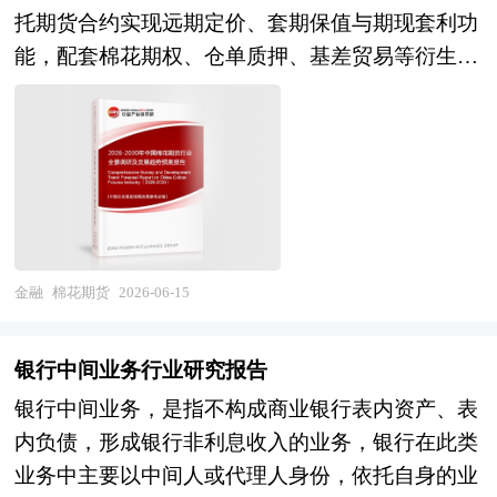
整、提高行业整体素质的重要手段，尤其在产业发
中国行业研究网、全国及海外相关报刊杂志的基础
托期货合约实现远期定价、套期保值与期现套利功
展到规模竞争的当下。从并购涉及的行业来看，新
信息以及海外虚拟卡台行业研究单位等公布和提供
能，配套棉花期权、仓单质押、基差贸易等衍生金
兴行业的加入凸显当前的经济转型轨迹。随着新兴
的大量资料。报告对我国海外虚拟卡台行业的供需
融工具，深度嵌入棉花种植、籽棉收购、轧花加
行业对传统行业的渗透、新兴行业在经济结构中所
状况、发展现状、子行业发展变化等进行了分析，
工、贸易流通、纺纱织造全实体产业链体系。上游
占的比重越来越大，新兴产业将逐步取代煤炭、钢
重点分析了国内外海外虚拟卡台行业的发展现状、
对接新疆棉田种植主体、轧花加工企业，中游覆盖
铁、水泥、化工这些传统行业，成为经济发展的主
如何面对行业的发展挑战、行业的发展建议、行业
棉花贸易商、仓储交割库、期货经纪机构，下游服
要驱动力量。 中研普华发布《2026-2030年金融服
竞争力，以及行业的投资分析和趋势预测等等。报
务全国纺织工厂、服装制造企业，是衔接农业生产
务行业并购重组机会及投融资战略研究咨询报告》
告还综合了海外虚拟卡台行业的整体发展动态，对
与轻工制造的核心风险管理金融载体，兼具农产品
由资深专家和研究人员通过周密的市场调研，依据
行业在产品方面提供了参考建议和具体解决办法。
季产年销波动对冲、大宗商品价格基准锚定双重价
金融
棉花期货
2026-06-15
国家统计局、政府部门机构发布的最新权威数据，
报告对于海外虚拟卡台产品生产企业、经销商、行
值，属于十五五农业金融提质、棉产业链安全稳定
并对多位业内资深专家进行深入访谈的基础上，通
业管理部门以及拟进入该行业的投资者具有重要的
的重点配套金融板块。 当前国内棉花期货市场已
过相关市场研究的工具、理论和模型撰写而成。本
银行中间业务行业研究报告
参考价值，对于研究我国海外虚拟卡台行业发展规
经完成二十年稳定运营，彻底告别早期产业主体观
报告主要分析了国内企业并购重组政策及规模、上
银行中间业务，是指不构成商业银行表内资产、表
律、提高企业的运营效率、促进企业的发展壮大有
望抵触阶段，迈入期现深度融合、基差定价普及、
市公司并购重组与操作策略、金融服务行业兼并重
内负债，形成银行非利息收入的业务，银行在此类
学术和实践的双重意义。
全链条套保常态化的成熟转型周期。产业端形成棉
组动因、金融服务企业兼并重组风险及对策建议，
业务中主要以中间人或代理人身份，依托自身的业
农合作社、轧花厂、贸易商、大型纺织厂全员参与