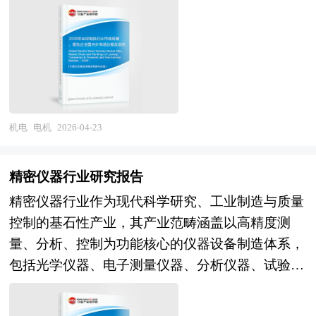
了企业在地理上的集中外，还必须具备一些条件，
析。 《2026年版电子设备产业规划专项研究报
食品供应链安全意识的提升，共同构成了分析仪器
优化结构设计，抑制高速作业过程中产生的振动与
机、伺服电机、步进电机及特种电机等全品类产
例如，形成产业配套，产业之间有着密切的物质和
告》由中研产业规划院领衔制作，精英专家团队在
市场稳健增长的底层逻辑。从技术供给端审视，质
热变形，保障设备长期运行的稳定性与精度一致
品，其技术水平与产业规模直接反映一国工业基础
技术联系；企业间信息交流渠道畅通，交流手段和
上千个重大项目积累了宝贵经验，为项目成功落地
谱技术的灵敏度与通量持续提升、色谱与质谱联用
性。 其工作原理基于高速作业与专用工艺的深度
能力与装备制造业竞争力。随着全球能源结构转
途径众多，企业间形成良好的信任和合作关系；形
保驾护航。中研产业规划院率先在业内提出“全流
技术的普及、拉曼光谱与近红外技术的现场化应
融合，通过数控系统输入定制化作业指令，控制各
型、智能制造深入推进及电气化水平持续提升，电
成有利于技术创新和制度创新的环境，创新的“产
程一体化”综合解决方案，提供从前期拿地策划、
用，以及人工智能辅助的数据解析与仪器自主优化
核心部件协同运行，采用高转速、高进给速度结合
机正从传统的能量转换设备向高效节能、智能控
业空气”浓厚；形成被广泛认可的价值观和理念，
定位策划、概念规划、空间规划、总体规划、城市
能力，正在重塑行业的技术范式与竞争规则。与此
适配特定作业的工艺参数，实现高效、精准的专项
制、绿色低碳的机电一体化系统演进，成为支撑全
从而构建区域文化。而产业园区恰恰有利于这些条
机电
电机
2026-04-23
设计、建筑设计、景观设计、IP设计、商业模式设
同时，行业集中度维持在较高水平，欧美日传统巨
作业，相较于通用设备，其通过简化非必要功能、
球碳中和目标实现与产业数字化转型的关键基础性
件的形成，如政府对与园区进行整体规划和科学管
计、招商、投资、运营等一系列咨询服务。 中研
头凭借数十年的技术积淀与专利壁垒，在高端市场
强化核心作业能力，大幅提升了作业效率与产品合
产业。 当前，全球电机行业正处于能效标准升级
理，在企业引进上就考虑到产业的配套和企业的联
普华通过对电子设备行业长期跟踪监测，分析电子
占据主导地位，但本土企业在特定细分领域的技术
精密仪器行业研究报告
格率，同时降低了能耗与运维成本。高速专用机的
与产业格局深度调整的关键转型期。在需求侧，全
系等。目前，大多产业园区是指由政府或企业为实
设备行业需求、供给、经营特性、获取能力、产业
突破与成本优势正逐步显现，全球产业格局呈现
精密仪器行业作为现代科学研究、工业制造与质量
技术核心在于高速性能与专用适配性的协同优化，
球工业自动化升级、新能源汽车爆发式增长、家电
现产业发展目标而创立的特殊区位环境。 产业园
链和价值链等多方面的内容，整合行业、市场、企
出"高端垄断、中低端分化"的显著特征。未来，全
控制的基石性产业，其产业范畴涵盖以高精度测
需兼顾高速运行下的精度控制、稳定性保障与工艺
能效标准提升及风电光伏等新能源装备扩张，为高
区的一般特征是大量企业在一定区域的集中。但
业、用户等多层面数据和信息资源，为客户提供深
球分析仪器行业将呈现多维度的深刻变革。第一，
量、分析、控制为功能核心的仪器设备制造体系，
适配性，其研发与制造涉及机械设计、数控技术、
效电机与特种电机创造结构性增长空间；而IE4/IE5
是，企业在地理位置上的集中和公共物品的共享并
度的电子设备行业研究报告，以专业的研究方法帮
智能化与自动化浪潮势不可挡，实验室自动化工作
包括光学仪器、电子测量仪器、分析仪器、试验
材料科学、自动化控制等多个领域的交叉融合，核
超高效能效标准在全球主要经济体的强制推行，倒
不必然产生聚集效应。产业园区的发展有赖于园内
助客户深入的了解电子设备行业，发现投资价值和
站、无人值守分析系统以及基于机器学习的智能诊
机、工业自动化仪表、环境监测仪器及生命科学仪
心技术包括高速传动技术、精准定位技术、振动抑
逼存量电机更新与新产品技术迭代。在供给侧，永
企业的产业关联性或者业务关联所形成的协同效
投资机会，规避经营风险，提高管理和运营能力。
断与预测性维护功能，正从概念验证走向规模化商
器等核心品类。 当前，全球精密仪器产业正处于
制技术、专用工艺集成技术等。 作为高端装备制
磁同步电机凭借高功率密度与高效率优势在新能源