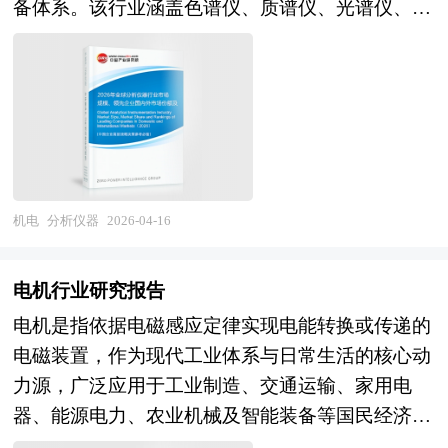
集群的需要，更是加快新型工业化进程的必然选
系，涉及8000多个细分行业，积累了数十万份行业
备体系。该行业涵盖色谱仪、质谱仪、光谱仪、电
景、特定工艺要求或特定产品特性进行定制化设
择。 在区域竞争日趋激烈的今天，产业集群已成
研究报告数据库、服务了20多万家企事业单位，现
化学分析仪、显微镜、热分析仪、环境监测仪器、
计，不具备多场景通用能力，但在其适配的细分领
为提高区域竞争力的重要途径。世界各地包括我国
已成为中国最具影响力的产业研究咨询综合服务机
生命科学仪器及实验室自动化设备等全系列产品，
域中，作业精度、效率、稳定性及适配性均远超通
各地的进程中，都把培育和发展产业集群当作政府
构。集团下属研究院的产业研究报告在大量周密的
广泛应用于医药研发、食品安全、环境监测、石油
用高速机，能够满足通用设备无法达到的专项作业
推进的一项非常重要的工作。当前，国内理论界已
市场调研基础上，主要依据了国家统计局、国家商
化工、半导体制造、新材料开发及基础科研等关键
标准。 高速专用机的构成需满足多维度技术要
形成普遍的认识，认为园区是形成地方产业集群的
务部、国家市场监督管理总局、国家发改委、国家
领域。作为高端装备制造业与知识密集型产业的交
求，核心零部件包括高速主轴单元、高精度进给系
主要载体。产业集群在空间上的表现形式是相关产
经济信息中心、国务院发展研究中心、国家海关总
汇点，分析仪器的技术水平直接反映一个国家精密
统、专用数控控制系统、高刚性支承部件及适配特
业和支撑机构在地理上的集中，因而，产业集群形
署、中国经济景气监测中心、中国行业研究网、国
制造能力与科技创新体系的成熟度，其产业链上游
机电
分析仪器
2026-04-16
定作业的辅助单元，其中高速主轴单元作为核心动
成和产业集群效应得到发挥的第一条件是产业在地
内外相关报刊杂志的基础信息以及电子设备专业研
涉及高精度光学元件、特种材料、传感器及核心算
力部件，需具备高转速、高刚性、低振动的特性，
理上的聚集性。产业园区是政府划出一块区域，通
究单位等公布和提供的大量资料。对我国电子设备
法，下游则深度嵌入国民经济各支柱行业的质量控
常见类型包括电主轴、气动主轴等，为高速作业提
电机行业研究报告
过优化经济发展的软环境和硬环境，制定一系列优
的行业现状、市场各类经营指标的情况、重点企业
制与研发创新环节，具有显著的战略基础性特征。
供稳定动力；高精度进给系统需实现快速响应与精
电机是指依据电磁感应定律实现电能转换或传递的
惠政策，吸引和鼓励大量企业进驻和发展，这为形
状况、区域市场发展情况等内容进行详细的阐述和
当前全球分析仪器市场正处于技术迭代加速与应用
准定位，配合高速作业的同时保障作业精度；专用
电磁装置，作为现代工业体系与日常生活的核心动
成产业集群和发挥产业集群效应准备了条件。 要
深入的分析，着重对电子设备业务的发展进行详尽
场景深化的双重驱动期。从需求端观察，全球生物
数控控制系统需具备高速运算能力与精准控制能
力源，广泛应用于工业制造、交通运输、家用电
使包括成本优势、市场优势、创新优势、扩张优势
深入的分析，并根据电子设备行业的政策经济发展
医药产业的持续扩张、各国环境监测法规的趋严、
力，能够适配特定作业的工艺逻辑，实现自动化、
器、能源电力、农业机械及智能装备等国民经济各
等方面内容在内的产业集群效应得以有效发挥，除
环境对电子设备行业潜在的风险和防范建议进行分
半导体先进制程对材料纯度控制的极致要求，以及
精准化作业；高刚性支承部件则通过高强度材料与
领域。电机行业涵盖异步电机、同步电机、直流电