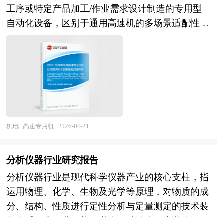
园区化发展，上下游关联企业集聚布局，实现供应
工序或特定产品加工/作业需求设计制造的专用型
升级的重要空间聚集形式，担负着聚集创新资源、
链就近配套、资源共享、协同发展。 产业规划一
自动化设备，区别于通用高速机的多场景适配性，
培育新兴产业、推动城市化建设等一系列的重要使
般包括产业发展现状、产业特征分析、产业发展目
其核心设计逻辑围绕单一或一类特定作业需求展
命。园区的具体形式多种多样，主要包括高新区、
标和发展定位、产业发展重点方向、产业空间引导
开，通过结构优化、技术集成与功能聚焦，实现针
开发区、科技园、工业区、产业基地、特色产业园
和产业发展政策等。随着中国对外开放程度的深
对性的高效作业，是现代智能制造体系中精准匹配
等以及近来各地陆续提出的产业新城、科技新城
化，经济全球化和区域化对产业发展的影响显著增
细分领域高端需求的关键装备。 高速专用机的核
等。 产业园区作为产业集群的要载体和组成部
强，产业间的竞争层次和深度也发生了变化。因
心属性体现在“高速”与“专用”的双重融合，其中“高
分，现在园区经济效应已引起越来越多人关注。国
此，科学预测产业发展趋势和空间变化态势，对产
速”并非单纯的极限速度参数，而是指设备在连续
内外产业园区发展成功案例表明，产业园区能够有
业发展和规划具有重要的意义。中研普华拥有28年
作业过程中，能够保持稳定的高主轴转速、高进给
机电
高速专用机
2026-04-21
效地创造聚集力，通过共享资源的、克服外部负效
的产业规划、细分市场研究及大量项目运作经验，
速度或高作业频次，同时兼顾加工精度与运行稳定
应，带动关联产业的发展，从而有效地推动产业集
业务覆盖全球。累积300多个产业园区规划落地项
性，其速度性能显著优于同类型通用设备，通过缩
群的形成。产业园区所具有的性质和特征决定了产
分析仪器行业研究报告
目案例，拥有丰富的产业园区、特色小镇、田园综
短作业周期、提升单位时间作业效率，实现产能与
业集群最终方向，形成产业园区和产业集群的良性
合体、文旅地产、智慧物流、乡村振兴等类型项目
分析仪器行业是现代科学仪器产业的核心支柱，指
效益的双重提升；“专用”则是其核心区别于通用高
互动，是区域经济增长的重要途径。在产业集群的
规划经验。 中研普华28年的产业研究服务经验，
运用物理、化学、生物及光学等原理，对物质的成
速机的关键，设备的整体结构、核心零部件选型、
指导下，推进产业园区建设，不仅是当前发展产业
形成了独特的产业研究及战略投资一体化服务体
分、结构、性质进行定性分析与定量测定的技术装
控制系统调试、工艺适配性等均围绕特定作业场