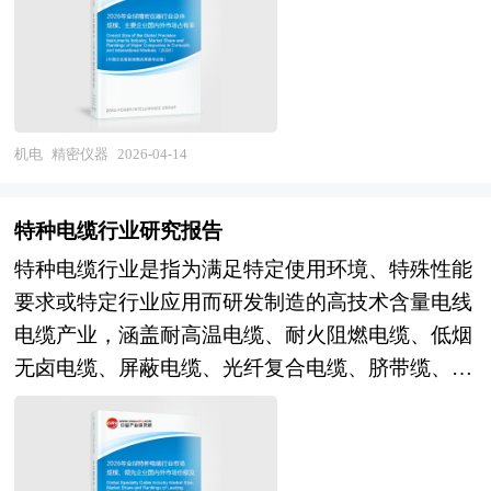
应。当共享行为对成本状况与差异化驱动因素产生
电子设备行业报告是从事电子设备行业投资之前，
用，显著提升分析效率并降低对操作人员专业技能
下游高端制造升级需求爆发、国产替代加速推进与
造的重要组成部分，高速专用机广泛应用于各类细
汽车、伺服系统等高端领域快速渗透，扁线电机、
影响时，共享能带来竞争优势。但是，协同效应是
对电子设备行业相关各种因素进行具体调查、研
的依赖；第二，小型化与现场化趋势日益凸显，便
供应链安全重构的多重变革期，精密仪器的技术属
分高端制造领域，其设计与制造需严格遵循相关行
油冷技术、碳化硅驱动等创新方向加速产业化，数
在一定支撑条件下产生的，它是由组织结构而不是
究、分析，评估项目可行性、效果效益程度，提出
携式质谱仪、手持式光谱仪等现场快速检测设备在
性从辅助检测工具向工艺核心装备、科研基础设施
业标准，结合特定作业需求进行定制化研发，同时
字孪生、预测性维护等智能化技术提升电机全生命
技术或企业规模决定的。产业关联性以及源于共同
建设性意见建议对策等，为电子设备行业投资决策
环境应急监测、临床即时诊断及工业过程控制领域
及产业竞争力标尺跃升，行业边界在量子传感、人
兼顾技术先进性与实用性，随着智能制造技术的不
周期管理效率。在产业格局方面，中国凭借完整的
利益的相互依附和相互信任是最基本的条件。因此
者和主管机关审批的研究性报告。以阐述对电子设
的应用边界持续拓展，推动分析技术从实验室走向
工智能融合与跨尺度测量中持续拓展。从产业发展
断升级，高速专用机正朝着更高速度、更高精度、
机电
精密仪器
2026-04-14
产业链配套、强大的制造能力与成本竞争优势，已
产业园区发展必须从产业组织形式着手，去寻找有
备行业的理论认识为主要内容，重在研究电子设备
生产一线；第三，多组学整合与系统生物学研究范
现状审视，全球精密仪器市场呈现"高端垄断、中
更智能、更节能的方向发展，通过核心技术的突破
成为全球最大的电机生产国与消费市场，在中小型
效途径。产业集群作为实现企业间有效协作的组织
行业本质及规律性认识的研究。电子设备行业研究
式催生了对超高通量、超灵敏度分析平台的迫切需
端追赶、低端分化"的显著结构性特征。分析仪器
与结构优化，进一步提升专项作业能力，适配细分
异步电机、永磁电机等领域占据主导地位；但在高
特种电缆行业研究报告
形式，是推动园区发展的必然选择。对于产业园区
报告持续提供高价值服务，是企业了解各行业当前
求，单细胞分析、空间组学、实时监测等前沿方向
领域，质谱、色谱、光谱及电化学仪器在环境监
领域不断升级的高端作业需求，为各行业的产业升
端伺服电机、精密控制电机、大型特种电机及核心
来说，产业集群是一种系统性的发展理念，无论是
特种电缆行业是指为满足特定使用环境、特殊性能
最新发展动向、把握市场机会、做出正确投资和明
正成为技术竞争的高地；第四，绿色分析化学理念
测、食品安全与药物研发中需求稳健，但高端产品
级与高质量发展提供核心装备支撑，其核心价值在
永磁材料等领域，欧美日企业仍具技术积淀与品牌
改善现有的招商环境和创新环境，还是在招商引资
要求或特定行业应用而研发制造的高技术含量电线
确企业发展方向不可多得的精品资料。 本研究咨
的深化驱动仪器设计向低溶剂消耗、低能耗、易回
仍由欧美日企业主导，国产设备在特定应用场景实
于通过精准的专用化设计，将高速性能转化为持
优势。与此同时，稀土资源供应链安全、关键绝缘
工作中，都要从加强产业联系出发，并以提高区域
电缆产业，涵盖耐高温电缆、耐火阻燃电缆、低烟
询报告由中研普华咨询公司领衔撰写，在大量周密
收方向演进，全生命周期环境足迹管理成为产品竞
现突破；电子测量仪器领域，5G通信、半导体测
续、稳定、可交付的高效产能，填补通用设备在细
材料自主化及全球化服务网络建设等问题日益凸
竞争力、发展有国际竞争力的产业为指导思想。在
无卤电缆、屏蔽电缆、光纤复合电缆、脐带缆、核
的市场调研基础上，主要依据了国家统计局、国家
争力的重要维度。 本研究咨询报告由中研普华咨
试及汽车电子驱动矢量网络分析仪、示波器及半导
分高端领域的作业空白。 本研究咨询报告由中研
显，行业整体呈现"高效化、智能化、轻量化"的技
有条件的产业园区，及时地实行产业联系推动战
级电缆、航空航天电缆、海底电缆及新能源专用电
商务部、国家发改委、国家经济信息中心、国务院
询公司领衔撰写，在大量周密的市场调研基础上，
体参数测试仪需求增长，高频高速及多通道集成成
普华咨询公司领衔撰写，在大量周密的市场调研基
术演进趋势与"头部集中、梯度竞争"的市场格局特
略，并转化为实际的对策措施，将会推动园区进一
缆等核心品类。作为电力传输与信号控制系统的关
发展研究中心、国家海关总署、全国商业信息中
主要依据了国家统计局、国家商务部、国家发改
为技术竞争焦点；光学精密仪器领域，高端显微
础上，主要依据了国家统计局、国家商务部、国家
征。 展望未来，全球电机行业将在能源革命深化
步发展。 从目前的地方经济发展趋势看，各种产
键组成部分，特种电缆行业横跨材料科学、电气工
心、中国经济景气监测中心、中国行业研究网、国
委、国家经济信息中心、国务院发展研究中心、全
镜、光刻机物镜及激光干涉仪在生命科学与半导体
发改委、国家经济信息中心、国务院发展研究中