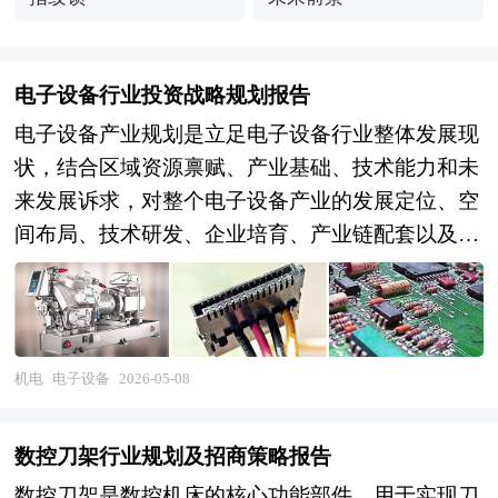
电子设备行业投资战略规划报告
电子设备产业规划是立足电子设备行业整体发展现
状，结合区域资源禀赋、产业基础、技术能力和未
来发展诉求，对整个电子设备产业的发展定位、空
间布局、技术研发、企业培育、产业链配套以及生
态构建做出的系统性、前瞻性统筹部署与长期发展
安排。它涵盖通用电子、智能电子、配套电子相关
全领域，明确产业发展方向、重点任务和实施路
径，统筹上下游资源整合，引导要素合理配置，规
机电
电子设备
2026-05-08
范行业发展秩序，为电子设备产业提质升级、集聚
发展和可持续成长提供顶层指引与行动遵循。 电
数控刀架行业规划及招商策略报告
子设备产业拥有覆盖面广、需求基础稳固的庞大市
数控刀架是数控机床的核心功能部件，用于实现刀