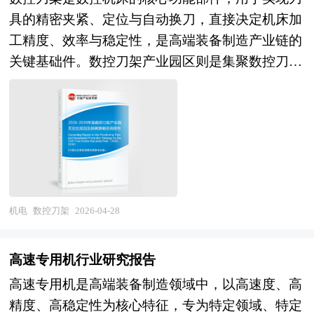
场体系，深度融入社会生产与大众日常生活方方面
具的精密夹紧、定位与自动换刀，直接决定机床加
面。各行各业的生产运营、基础设施建设以及居民
工精度、效率与稳定性，是高端装备制造产业链的
日常消费使用，都形成了对各类电子设备的刚性需
关键基础件。数控刀架产业园区则是集聚数控刀架
求。随着社会数字化、智能化进程持续推进，新兴
研发设计、精密制造、核心零部件配套、检测认
应用场景不断涌现，持续拉动电子设备品类迭代与
证、技术服务于一体的专业化产业载体，聚焦航空
更新替换需求。市场流通体系完善，供需衔接顺
航天、新能源汽车、精密模具等高端制造领域需
畅，行业受众覆盖商用、民用、工业及公共领域，
求，构建 “核心部件 + 配套组件 + 智能装备 + 工业
整体市场具备长期稳定、内生动力充足的基本特
服务” 的全产业链生态，是 “十五五” 时期推动机床
征，为产业发展筑牢坚实市场根基。 电子设备产
工具产业高端化、智能化、集群化发展的核心空间
业整体呈现智能化、小型化、高端化、集成化以及
形态，也是夯实我国高端制造产业链供应链自主可
绿色低碳化的主流发展趋势。技术层面不断向精密
机电
数控刀架
2026-04-28
控能力的重要支撑。 “产业园区”是执行城市产业职
制造、智能控制、核心芯片适配、系统集成方向突
能的重要空间形态，园区在改善区域投资环境、引
破，产品性能持续优化升级。产业形态上由单一设
高速专用机行业研究报告
进外资、促进产业结构调整和发展经济等方面发挥
备制造向软硬件融合、一体化解决方案服务延伸，
高速专用机是高端装备制造领域中，以高速度、高
积极的辐射、示范和带动作用，成为城市经济腾飞
不再局限于硬件生产制造。产业布局趋向集群化、
精度、高稳定性为核心特征，专为特定领域、特定
的助推器。产业园区是区域经济发展、产业调整和