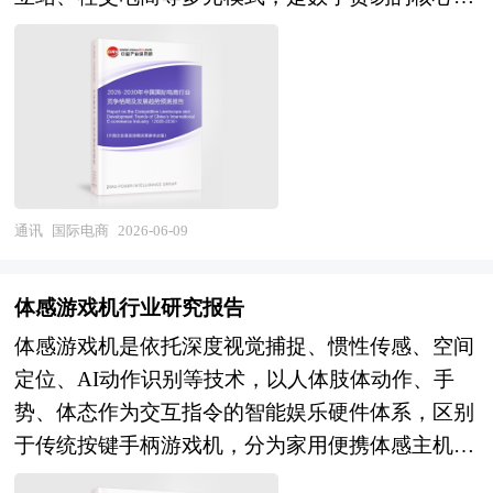
协同能力，在中低端市场快速崛起并向全球市场拓
的今天，产业集群已成为提高区域竞争力的重要途
体与外贸转型升级的关键引擎。行业贯通平台服
展，国内外企业在不同区域与细分赛道形成差异化
径。世界各地包括我国各地的进程中，都把培育和
务、供应链管理、跨境物流、支付合规、数字营销
竞争态势。供给端，产业链成熟度持续提升，面
发展产业集群当作政府推进的一项非常重要的工
等全链条，上游对接中国制造产业带，下游覆盖全
板、芯片等核心组件技术迭代加快，产品创新聚焦
作。当前，国内理论界已形成普遍的认识，认为园
球消费市场，深度融合实体经济与数字经济，既是
AI赋能、多设备协同与场景化适配，行业整体进入
区是形成地方产业集群的主要载体。产业集群在空
全球价值链重构的重要力量，也是衡量一国开放型
存量竞争与价值提升并行的阶段。 展望未来，全
间上的表现形式是相关产业和支撑机构在地理上的
经济与数字产业竞争力的核心标志。 当前，中国
球平板电脑行业将迈向AI深度融合、生态壁垒强
集中，因而，产业集群形成和产业集群效应得到发
国际电商行业正处于规模扩容、结构优化、竞争加
通讯
国际电商
2026-06-09
化、细分场景深耕、全球化竞争加剧的发展阶段。
挥的第一条件是产业在地理上的聚集性。产业园区
剧、合规深化、品牌出海的关键发展阶段。作为全
技术演进上，人工智能、大模型、折叠屏与5G技
是政府划出一块区域，通过优化经济发展的软环境
球跨境电商的核心引擎，中国依托完整供应链、成
术加速渗透，推动产品从工具型向智能交互终端升
体感游戏机行业研究报告
和硬环境，制定一系列优惠政策，吸引和鼓励大量
熟制造体系与数字基建优势，市场主体持续壮大，
级，多模态交互与跨设备协同体验成为核心竞争
企业进驻和发展，这为形成产业集群和发挥产业集
体感游戏机是依托深度视觉捕捉、惯性传感、空间
业态模式不断创新，跨境电商综试区政策红利持续
力。市场结构上，教育数字化、企业移动化转型与
群效应准备了条件。 要使包括成本优势、市场优
定位、AI动作识别等技术，以人体肢体动作、手
释放，“跨境电商+产业带”融合模式成效显著。行
新兴市场消费升级持续释放增量，高端化、定制化
势、创新优势、扩张优势等方面内容在内的产业集
势、体态作为交互指令的智能娱乐硬件体系，区别
业格局呈现头部平台集聚、中小卖家差异化竞争、
产品占比逐步提升，市场增长动力从规模扩张转向
群效应得以有效发挥，除了企业在地理上的集中
于传统按键手柄游戏机，分为家用便携体感主机、
独立站与社交电商快速崛起的特征，同时面临全球
价值增长。竞争格局上，领先企业将围绕技术研
外，还必须具备一些条件，例如，形成产业配套，
VR沉浸式体感设备、商用大型体感游艺设备、电
贸易摩擦、区域合规趋严、物流成本波动、高端人