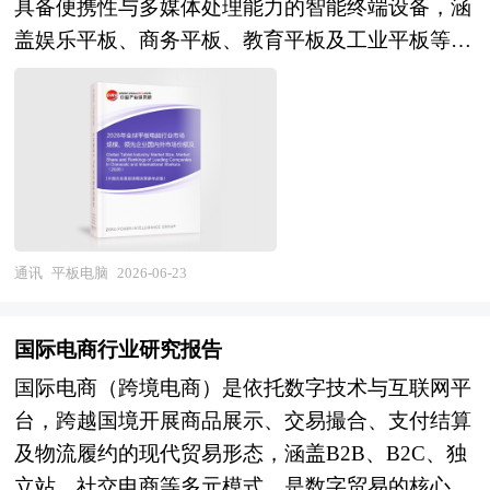
具备便携性与多媒体处理能力的智能终端设备，涵
式，担负着聚集创新资源、培育新兴产业、推动城
盖娱乐平板、商务平板、教育平板及工业平板等细
市化建设等一系列的重要使命。园区的具体形式多
分品类，广泛应用于个人消费、在线教育、移动办
种多样，主要包括高新区、开发区、科技园、工业
公、医疗健康与工业控制等场景。作为数字经济时
区、产业基地、特色产业园等以及近来各地陆续提
代的核心终端载体，行业融合了半导体、显示技
出的产业新城、科技新城等。 产业园区作为产业
术、操作系统与应用生态等多领域创新，是全球智
集群的要载体和组成部分，现在园区经济效应已引
能硬件产业竞争与技术迭代的关键赛道。 当前全
起越来越多人关注。国内外产业园区发展成功案例
球平板电脑行业呈现需求结构分化、头部格局稳
表明，产业园区能够有效地创造聚集力，通过共享
固、区域市场差异显著、技术驱动升级的发展现
资源的、克服外部负效应，带动关联产业的发展，
通讯
平板电脑
2026-06-23
状。市场需求从普及性增长转向结构性扩容，消费
从而有效地推动产业集群的形成。产业园区所具有
级市场追求轻薄化、长续航与影音体验，商用与教
的性质和特征决定了产业集群最终方向，形成产业
国际电商行业研究报告
育市场聚焦定制化、稳定性与生态适配，新兴区域
园区和产业集群的良性互动，是区域经济增长的重
国际电商（跨境电商）是依托数字技术与互联网平
市场成为增长重要引擎。竞争层面，国际头部企业
要途径。在产业集群的指导下，推进产业园区建
台，跨越国境开展商品展示、交易撮合、支付结算
凭借品牌、生态与技术积累占据全球高端市场主导
设，不仅是当前发展产业集群的需要，更是加快新
及物流履约的现代贸易形态，涵盖B2B、B2C、独
地位，中国品牌依托成本优势、本土化运营与生态
型工业化进程的必然选择。 在区域竞争日趋激烈
立站、社交电商等多元模式，是数字贸易的核心载