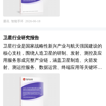
促进企业的发展壮大有学术和实践的双重意义。
验，整体行业生态愈发规范成熟。同时，多元游戏
容忽视的是由于产业地产开发及运营刚处于起步阶
环境适配限制；云端游戏资源与家用体感终端打
电商、线下零售、运营商渠道及健康服务生态，是
场景的普及，持续带动手柄设备的常态化消费与更
段，开发企业和运营商的经验不足，加之在开发过
通，降低硬件配置门槛；体感设备联动健身课程、
十五五数字健康与消费电子融合发展的重要载体，
新迭代需求。 传统手柄仅具备基础操控功能，功
程中会面临地方政府的干预，容易出现过度追求税
肢体康复训练程序，拓宽健康类应用场景；本土动
具备技术迭代快、产品生命周期短、用户粘性强、
通讯
智能手环
2026-06-18
能模式较为单一，如今行业依托传感技术、无线技
收、缺乏对园区系统科学的专业规划、吸引追求低
作识别算法、专用传感零部件逐步实现批量替代，
场景应用广的行业特征，企业核心传感技术自研、
术、智能交互技术的升级，不断优化产品核心性
成本和低税收的产业进驻等问题，容易引发区域集
缓解上游核心部件对外依赖；针对购物中心、景
低功耗算法优化、生态协同整合能力，直接决定其
能，低延迟传输、动态体感反馈、智能适配调节等
卫星行业研究报告
聚效应差、土地利用效率偏低、企业同质化竞争严
区、校园开发标准化成套体感解决方案；全球同步
全球市场竞争地位。 当前全球智能手环行业已从
功能逐步普及，大幅提升操作的精准度与互动感。
卫星行业是国家战略性新兴产业与航天强国建设的
重、忽视构建产业环境、配套不平衡、产业带动作
完善体感设备电磁兼容、眼部防护、内容分级管控
单一功能普及阶段迈入健康功能深化、品牌格局集
同时，产品设计更加贴合人体工学，兼顾便携性与
核心支柱，围绕人造卫星的研制、发射、测控及应
用不明显等诸多问题。 本研究咨询报告由中研普
统一标准，产业链协同攻关低功耗专用处理芯片、
中、区域市场分化的成熟发展周期。全球市场形成
握持舒适度，适配多终端、多场景的通用型产品成
用服务形成完整产业链，涵盖卫星制造、火箭发
华咨询公司领衔撰写，在大量周密的市场调研基础
小型化深度传感模组、轻量化交互算法等配套短
以亚太为核心、欧美为高端增量、新兴市场为潜力
为主流迭代方向。行业逐步摒弃同质化低端产品，
射、测运控服务、数据运营、终端应用等关键环
上，主要依据了国家统计局、国家海关总署、国家
板。 本研究咨询报告由中研普华咨询公司领衔撰
洼地的需求格局，中国依托完整电子制造配套与庞
聚焦用户体验升级，推动产品向精细化、专业化、
节，具备高技术密集、高投入产出、长周期迭代、
商务部、国家财政部、国务院发展研究中心、中国
写，在大量周密的市场调研基础上，主要依据了国
大消费群体，成为全球最大生产基地与消费市场；
个性化的方向持续迭代升级。 游戏产业的持续繁
强战略牵引特征，是支撑国家安全、科技自立自强
开发区协会、3D打印行业相关协会、中国行业研
家统计局、国家商务部、国家发改委、国家经济信
竞争层面呈现头部品牌主导、中小品牌细分突围的
荣、大众娱乐消费的升级，为行业发展提供了稳固
与数字经济发展的关键领域，也是“十五五”时期构
究网、全国及海外多种相关报刊杂志的基础信息等
息中心、国务院发展研究中心、全国商业信息中
态势，国际巨头与国产龙头凭借技术积累、品牌影
的底层需求支撑，消费电子产业的技术迭代，为手
建空天地一体化信息网络、培育新质生产力的核心
公布和提供的大量资料，对我国3D打印产业园发
心、中国经济景气监测中心、中国行业研究网、全
响力、渠道覆盖优势占据全球主要份额，形成稳定
柄产品的创新升级提供了充足的技术保障。随着新
方向中国政府网。 当前中国卫星行业正处于技术
展情况、发展趋势及其所面临的问题等进行了分
国及海外多种相关报刊杂志的基础信息以及专业研
的第一梯队，而中小品牌则聚焦老年健康、女性护