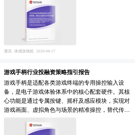
发、生态构建与品牌运营强化核心壁垒，中国品牌
产业之间有着密切的物质和技术联系；企业间信息
视端轻量化体感终端四大品类，构建起完整全球化
才短缺等挑战，行业正从粗放式增长转向精细化、
在全球市场的份额与影响力持续提升，国内外企业
交流渠道畅通，交流手段和途径众多，企业间形成
产业链体系。上游供给图形处理芯片、深度传感摄
品牌化、合规化高质量发展新阶段。未来，中国国
在高端技术、生态适配与全球渠道布局上的竞争更
良好的信任和合作关系；形成有利于技术创新和制
像头、光学模组、高速存储、动作识别算法引擎等
际电商行业将朝着技术智能化、市场多元化、运营
趋激烈。 本研究咨询报告由中研普华咨询公司领
度创新的环境，创新的“产业空气”浓厚；形成被广
软硬件核心配套；中游承接整机结构组装、传感精
本地化、供应链柔性化、生态协同化方向深度演
衔撰写，在大量周密的市场调研基础上，主要依据
泛认可的价值观和理念，从而构建区域文化。而产
度校准、游戏内容开发、设备适配调试；下游覆盖
进。人工智能、大数据、云计算、区块链等技术全
了国家统计局、国家商务部、国家发改委、国家经
业园区恰恰有利于这些条件的形成，如政府对与园
家庭休闲、线下文旅体验馆、亲子游乐场馆、校园
通讯
体感游戏机
2026-06-17
链路渗透，重构选品、营销、客服、物流、风控等
济信息中心、国务院发展研究中心、全国商业信息
区进行整体规划和科学管理，在企业引进上就考虑
体育教学、康复康养训练等多元场景，是数字文
核心环节，推动行业向技术驱动型转型。市场布局
中心、中国经济景气监测中心、中国行业研究网、
到产业的配套和企业的联系等。目前，大多产业园
娱、智能交互硬件赛道的核心细分品类，兼具休闲
从传统欧美市场向东南亚、中东、拉美、非洲等新
游戏手柄行业投融资策略指引报告
全国及海外多种相关报刊杂志的基础信息以及专业
区是指由政府或企业为实现产业发展目标而创立的
娱乐、运动健身、科普教育多重属性，成为全球消
兴市场加速渗透，形成“多元市场协同、新兴市场
游戏手柄是适配各类游戏终端的专用操控输入设
研究单位等公布和提供的大量资料。对全球及国内
特殊区位环境。 产业园区的一般特征是大量企业
费电子与沉浸式体验产业升级的重要载体。 当前
引领”的格局。竞争焦点从流量争夺转向供应链、
备，是电子游戏体验体系中的核心配套硬件。其核
平板电脑行业作了详尽深入的分析，是企业进行市
在一定区域的集中。但是，企业在地理位置上的集
全球体感游戏机市场形成欧美日厂商主导高端生
品牌、技术、合规的综合实力比拼，本土品牌出海
心功能是通过专属按键、摇杆及感应模块，实现对
场研究工作时不可或缺的重要参考资料，同时也可
中和公共物品的共享并不必然产生聚集效应。产业
态、亚太承接制造、国产品牌加速本土化突围的分
进程全面提速，“中国制造”向“中国品牌”升级成为
游戏画面、虚拟角色与场景的精准操控，替代传统
作为金融机构进行信贷分析、证券分析、投资分析
园区的发展有赖于园内企业的产业关联性或者业务
层竞争格局。海外头部企业依托多年底层传感算法
核心趋势。 本研究咨询报告由中研普华咨询公司
简易操控方式，优化游戏操作手感与互动体验。相
等研究工作时的参考依据。
关联所形成的协同效应。当共享行为对成本状况与
积累、自有游戏IP内容矩阵、全球成熟渠道布局，
领衔撰写，在大量周密的市场调研基础上，主要依
较于普通输入设备，游戏手柄具备操控精准度高、
差异化驱动因素产生影响时，共享能带来竞争优
把持高端家用主机与VR沉浸式体感设备核心市