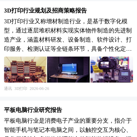
026年）
3D打印行业规划及招商策略报告
3D打印行业又称增材制造行业，是基于数字化模
型，通过逐层堆积材料实现实体物件制造的先进制
造产业，涵盖材料研发、设备制造、软件设计、打
印服务、检测认证等全链条环节，具备个性化定
制、复杂结构制造、短周期交付、材料利用率高等
核心优势，是推动制造业数字化、智能化、绿色化
转型的关键支撑技术，也是“十五五”时期培育高端
装备制造、构建现代产业体系的重要方向。 “产业
通讯
3D打印
2026-06-26
园区”是执行城市产业职能的重要空间形态，园区
在改善区域投资环境、引进外资、促进产业结构调
平板电脑行业研究报告
整和发展经济等方面发挥积极的辐射、示范和带动
平板电脑行业是消费电子产业的重要分支，指介于
作用，成为城市经济腾飞的助推器。产业园区是区
智能手机与笔记本电脑之间，以触控交互为核心、
域经济发展、产业调整和升级的重要空间聚集形