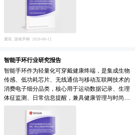
据了国家统计局、国家商务部、国家发改委、国家
适配性强、交互性丰富、握持体验舒适的专属特
势。但是，协同效应是在一定支撑条件下产生的，
场；国内制造与科技品牌依托完整电子供应链、本
经济信息中心、国务院发展研究中心、国家海关总
性，专门贴合游戏操作的节奏与逻辑，能够降低复
它是由组织结构而不是技术或企业规模决定的。产
地化内容开发优势，深耕中端家用终端、商用线下
署、全国商业信息中心、中国经济景气监测中心、
杂游戏操作的难度，提升游玩的流畅度与沉浸感。
业关联性以及源于共同利益的相互依附和相互信任
游艺设备赛道，持续缩小技术与生态差距。行业竞
中国行业研究网、全国及海外相关报刊杂志的基础
该设备可适配主机、电脑、移动设备、云端游戏等
是最基本的条件。因此产业园区发展必须从产业组
争早已脱离单纯硬件参数比拼，而是动作捕捉延迟
信息以及国际电商行业研究单位等公布和提供的大
多种游戏载体，是覆盖大众娱乐、专业电竞、沉浸
通讯
游戏手柄
2026-06-12
织形式着手，去寻找有效途径。产业集群作为实现
控制、多场景内容储备、软硬件生态协同、跨区域
量资料。报告对我国国际电商行业的供需状况、发
式游戏场景的基础硬件，也是游戏产业生态中不可
企业间有效协作的组织形式，是推动园区发展的必
渠道运维、线下商用一体化方案交付能力的综合实
展现状、子行业发展变化等进行了分析，重点分析
或缺的重要组成部分。 从市场需求来看，全民娱
然选择。对于产业园区来说，产业集群是一种系统
力较量。不同区域文娱消费习惯、数字内容监管、
智能手环行业研究报告
了国内外国际电商行业的发展现状、如何面对行业
乐消费意识提升、游戏用户群体持续扩大，普通休
性的发展理念，无论是改善现有的招商环境和创新
线下商业地产发展节奏存在明显差异，持续改变各
智能手环作为轻量化可穿戴健康终端，是集成生物
的发展挑战、行业的发展建议、行业竞争力，以及
闲玩家与专业电竞用户对优质操控设备的需求不断
环境，还是在招商引资工作中，都要从加强产业联
大厂商海内外出货体量与行业排名梯队，仅简单组
传感、低功耗芯片、无线通信与移动互联网技术的
行业的投资分析和趋势预测等等。报告还综合了国
提升，传统通用操控设备已无法满足精细化的游戏
系出发，并以提高区域竞争力、发展有国际竞争力
装、无自研算法与自有内容储备的低端代工产能逐
消费电子细分品类，核心用于运动数据记录、生理
际电商行业的整体发展动态，对行业在产品方面提
体验需求，持续催生手柄换新与升级需求。从市场
的产业为指导思想。在有条件的产业园区，及时地
步收缩出清。 全球体感游戏机产业整体朝着多传
体征监测、日常信息提醒，兼具健康管理与时尚配
供了参考建议和具体解决办法。报告对于国际电商
供给来看，行业准入门槛相对适中，经过长期发展
实行产业联系推动战略，并转化为实际的对策措
感融合高精度捕捉、云游戏联动轻量化终端、健身
饰属性，按功能定位分为基础运动款、健康监测
产品生产企业、经销商、行业管理部门以及拟进入
已形成成熟的产业链体系，产品品类覆盖大众入
施，将会推动园区进一步发展。 从目前的地方经
康复跨界一体化、国产软硬件自主配套、线下商用
款、医疗级监护款，完整产业链涵盖上游传感器、
该行业的投资者具有重要的参考价值，对于研究我
门、中端进阶、高端专业等不同层级，市场竞争聚
济发展趋势看，各种产业园区确实逐渐成为区域经
场景定制化方向迭代升级。融合光学、惯性、毫米
MCU芯片、柔性显示屏、电池等核心元器件，中
国国际电商行业发展规律、提高企业的运营效率、
焦于产品品质、操控技术、适配兼容性与使用体
济发展的引擎，带动着区域整体实力提升。但是不
波多类传感方案，大幅提升动作识别精准度，降低
游设备研发、整机制造、软件算法开发，下游线上