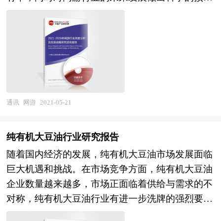
咨询公司领衔撰写，在大量周密的市场调研基础
把握整个超市管理系统行业的市场走向和发展趋
测。中研普华凭借多年的行业研究经验，总结出完
上，主要依据了国家统计局、国家商务部、国家发
势。 本报告专业！权威！报告根据超市管理系统
整的产业研究方法，建立了完善的产业研究体系，
改委、国家经济信息中心、国务院发展研究中心、
行业的发展轨迹及多年的实践经验，对中国超市管
提供研究覆盖面最为广泛、数据资源最为强大、市
全国商业信息中心、中国经济景气监测中心、中国
理系统行业的内外部环境、行业发展现状、产业链
场研究最为深刻的行业研究报告系列。报告在公司
行业研究网、国内外相关报刊杂志的基础信息以及
发展状况、市场供需、竞争格局、标杆企业、发展
多年研究结论的基础上，结合中国行业市场的发展
家用血压计专业研究单位等公布和提供的大量资
趋势、机会风险、发展策略与投资建议等进行了分
现状，通过公司资深研究团队对市场各类资讯进行
料。对我国家用血压计行业作了详尽深入的分析，
析，并重点分析了我国超市管理系统行业将面临的
整理分析，并且依托国家权威数据资源和长期市场
通讯
网游
2021-05-21
为家用血压计产业投资者寻找新的投资机会。为战
机遇与挑战，对超市管理系统行业未来的发展趋势
监测的中研普华数据库，进行全面、细致的研究，
略投资者选择恰当的投资时机和公司领导层做战略
及前景作出审慎分析与预测。是超市管理系统企
是中国市场上最权威、有效的研究产品。网游行业
规划提供准确的市场情报信息及科学的决策依据，
纯有机大豆油行业研究报告
业、学术科研单位、投资企业准确了解行业最新发
研究报告可以帮助投资者合理分析行业的市场现
同时对银行信贷部门也具有极大的参考价值。
展动态，把握市场机会，正确制定企业发展战略的
随着国内经济的发展，纯有机大豆油市场发展面临
状，为投资者进行投资作出行业前景预判，挖掘投
必备参考工具，极具参考价值！
巨大机遇和挑战。在市场竞争方面，纯有机大豆油
资价值，同时提出行业投资策略、生产策略、营销
企业数量越来越多，市场正面临着供给与需求的不
策略等方面的建议。 本研究咨询报告由中研普华
对称，纯有机大豆油行业有进一步洗牌的强烈要
咨询公司领衔撰写，在大量周密的市场调研基础
求，但是在一些纯有机大豆油细分市场仍有较大的
上，主要依据了国家统计局、国家商务部、国家发