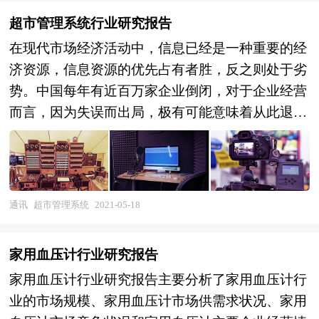
超市管理系统行业研究报告
在现代市场经济活动中，信息已经是一种重要的经
济资源，信息资源的优先占有者胜，反之则处于劣
势。中国每年有近百万家企业倒闭，对于企业经营
而言，因为失误而出局，极有可能意味着从此退出
历史舞台。他们的失败、他们的经验教训，可能再
也没有机会转化为他们下一次的成功了！企业成功
的关键就在于，是否能够在需求尚未形成之时就牢
牢地锁定并捕捉到它。那些成功的公司往往都会倾
通讯
超市管理系统
2021-05-18
尽毕生的精力及资源搜寻产业的当前需求及前景。
随着超市管理系统行业竞争的不断加剧，大型企业
家用血压计行业研究报告
间并购整合与资本运作日趋频繁，国内外优秀的超
家用血压计行业研究报告主要分析了家用血压计行
市管理系统企业愈来愈重视对行业市场的分析研
业的市场规模、家用血压计市场供需求状况、家用
究，特别是对当前市场环境和客户需求趋势变化的