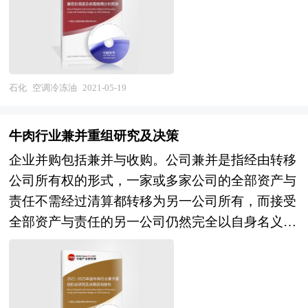
究，特别是对企业发展环境和客户需求趋势变化的
写，在大量周密的市场调研基础上，主要依据了国
深入研究。正因为如此，一大批国内优秀的行业企
家统计局、国家商务部、国家发改委、国家经济信
业迅速崛起，逐渐成为行业中的翘楚！ 本报告利
息中心、国务院发展研究中心、国家海关总署、全
用中研普华长期对空调冷冻油行业市场跟踪搜集的
国商业信息中心、中国经济景气监测中心、中国行
一手市场数据，应用先进的科学分析模型，全面而
石化
空调冷冻油
2021-05-19
业研究网、国内外相关报刊杂志的基础信息、纯有
准确地为您从行业的整体高度来架构分析体系。报
机大豆油行业研究单位等公布和提供的大量资料以
告结合空调冷冻油行业的背景，深入而客观地剖析
及对行业内企业调研访察所获得的大量第一手数
牛肉行业兼并重组研究及决策
了中国空调冷冻油行业的发展现状、发展规模和竞
据，对我国纯有机大豆油市场的发展状况、供需状
企业并购包括兼并与收购。公司兼并是指经由转移
争格局；分析了行业当前的市场环境与行业竞争格
况、竞争格局、赢利水平、发展趋势等进行了分
公司所有权的形式，一家或多家公司的全部资产与
局、产品的市场需求特征、行业领先企业的经营情
析。报告重点分析了纯有机大豆油前十大企业的研
责任不需经过清算都转移为另一公司所有，而接受
况、行业未来的发展趋势与前景；同时，佐之以全
发、产销、战略、经营状况等。报告还对纯有机大
全部资产与责任的另一公司仍然完全以自身名义继
行业近5年来全面详实的一手连续性市场数据，让
豆油市场风险进行了预测，为纯有机大豆油生产厂
续运行。公司收购则是指一家公司经由收购另一公
您全面、准确地把握整个行业的市场走向和发展趋
家、流通企业以及零售商提供了新的投资机会和可
司的股票或股份等方式，取得该另一公司的控制权
势。 本报告最大的特点就是前瞻性和适时性。报
借鉴的操作模式，对欲在纯有机大豆油行业从事资
或管理权。企业在并购及资产重组活动中会涉及到
告根据空调冷冻油行业的发展轨迹及多年的实践经
本运作的经济实体等单位准确了解目前中国纯有机
诸多专业问题，比如并购目标公司的选定，目标公