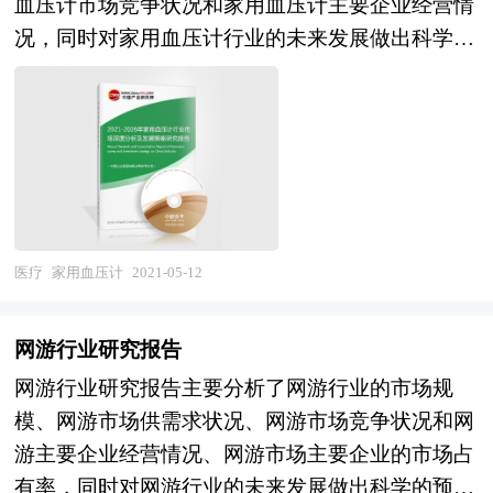
血压计市场竞争状况和家用血压计主要企业经营情
深入研究，以期提前占领市场，取得先发优势。正
况，同时对家用血压计行业的未来发展做出科学的
因为如此，一大批优秀品牌迅速崛起，逐渐成为行
预测。中研普华凭借多年的行业研究经验，总结出
业中的翘楚。中研普华利用多种独创的信息处理技
完整的产业研究方法，建立了完善的产业研究体
术，对超市管理系统行业市场海量的数据进行采
系，提供研究覆盖面最为广泛、数据资源最为强
集、整理、加工、分析、传递，为客户提供一揽子
大、市场研究最为深刻的行业研究报告系列。报告
信息解决方案和咨询服务，最大限度地降低客户投
在公司多年研究结论的基础上，结合中国行业市场
资风险与经营成本，把握投资机遇，提高企业竞争
的发展现状，通过公司资深研究团队对市场各类资
力。 本报告由中研普华的资深专家和研究人员通
讯进行整理分析，并且依托国家权威数据资源和长
过长期周密的市场调研，参考国家统计局、国家商
医疗
家用血压计
2021-05-12
期市场监测的中研普华数据库，进行全面、细致的
务部、国家发改委、国务院发展研究中心、行业协
研究，是中国市场上最权威、有效的研究产品。家
会、中国行业研究网、全国及海外专业研究机构提
网游行业研究报告
用血压计行业研究报告可以帮助投资者合理分析行
供的大量权威资料，并对多位业内资深专家进行深
网游行业研究报告主要分析了网游行业的市场规
业的市场现状，为投资者进行投资作出行业前景预
入访谈的基础上，通过与国际同步的市场研究工
模、网游市场供需求状况、网游市场竞争状况和网
判，挖掘投资价值，同时提出行业投资策略和营销
具、理论和模型撰写而成。全面而准确地为您从行
游主要企业经营情况、网游市场主要企业的市场占
策略等方面的建议。 本研究咨询报告由中研普华
业的整体高度来架构分析体系。让您全面、准确地
有率，同时对网游行业的未来发展做出科学的预