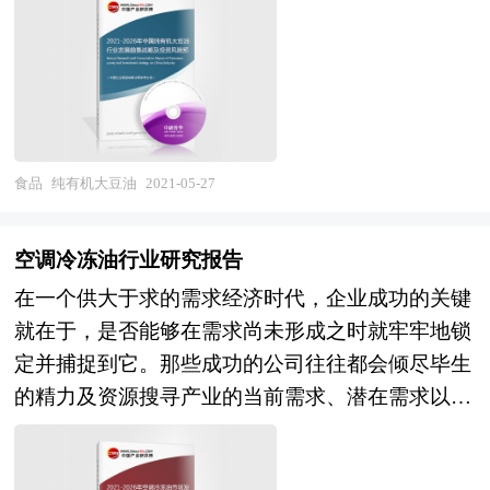
发展空间，信息化技术将成为核心竞争力。本报告
改委、国家经济信息中心、国务院发展研究中心、
通过深入的调查、分析，投资者能够充分把握行业
国家海关总署、全国商业信息中心、中国经济景气
目前所处的全球和国内宏观经济形势，具体分析该
监测中心、中国行业研究网、国内外相关报刊杂志
产品所在的细分市场，对纯有机大豆油行业总体市
的基础信息以及网游专业研究单位等公布和提供的
场的供求趋势及行业前景做出判断；明确目标市
大量资料。对我国网游行业作了详尽深入的分析，
场、分析竞争对手，了解产品定位，把握市场特
食品
纯有机大豆油
2021-05-27
为网游产业投资者寻找新的投资机会。为战略投资
征，发掘价格规律，创新营销手段，提出纯有机大
者选择恰当的投资时机和公司领导层做战略规划提
豆油行业市场进入和市场开拓策略，对行业未来发
供准确的市场情报信息及科学的决策依据，同时对
空调冷冻油行业研究报告
展提出可行性建议。为企业中高层管理人员、企事
银行信贷部门也具有极大的参考价值。
在一个供大于求的需求经济时代，企业成功的关键
业发展研究部门人员、市场投资人士、投行及咨询
就在于，是否能够在需求尚未形成之时就牢牢地锁
行业人士、投资专家等提供各行业丰富翔实的市场
定并捕捉到它。那些成功的公司往往都会倾尽毕生
研究资料和商业竞争情报；为国内外的行业企业、
的精力及资源搜寻产业的当前需求、潜在需求以及
研究机构、社会团体和政府部门提供专业的行业市
新的需求！ 随着空调冷冻油行业竞争的不断加
场研究、商业分析、投资咨询、市场战略咨询等服
剧，国内优秀的行业企业愈来愈重视对市场的研
务。 本研究咨询报告由中研普华咨询公司领衔撰