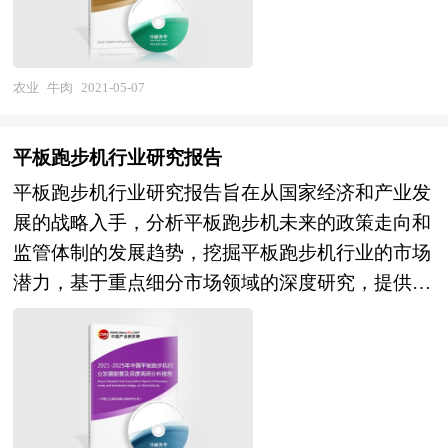
验，对行业未来的发展趋势做出审慎分析与预测，
大豆油行业发展动态，把握企业定位和发展方向有
司资产估值，并购重组方式的选择、融资方式的选
是空调冷冻油行业企业、科研单位、销售企业、投
重要参考价值。
择，并购成本的控制，并购的法律问题等等，面对
资企业准确了解行业当前最新发展动态，把握市场
这些问题，企业内部因缺乏专业人才往往难以正确
农业
牛肉
2021-05-07
机会，做出正确经营决策和明确企业发展方向不可
处理，因而必须委托专业的顾问机构协助。 本报
多得的精品，也是业内第一份对行业上下游产业链
告由中研普华咨询公司领衔撰写，在大量周密的市
以及行业重点企业进行全面系统分析的重量级报
平板跑步机行业研究报告
场调研基础上，主要依据了国家统计局、国家海关
告。 本报告将帮助空调冷冻油行业企业、科研单
平板跑步机行业研究报告旨在从国家经济和产业发
总署、国家发改委、国家商务部、牛肉行业相关协
位、销售企业、投资企业准确了解行业当前最新发
展的战略入手，分析平板跑步机未来的政策走向和
会、中国行业研究网等国家部门、行业协会、国内
展动向，及早发现行业市场的空白点，机会点，增
监管体制的发展趋势，挖掘平板跑步机行业的市场
外相关报刊杂志发表公布的基础信息以及专业研究
长点和盈利点……，前瞻性的把握行业未被满足的
潜力，基于重点细分市场领域的深度研究，提供对
机构公布和提供的大量资料，对我国牛肉行业的发
市场需求和趋势，形成企业良好的可持续发展优
产业规模、产业结构、区域结构、市场竞争、产业
展状况、竞争情况、发展趋势、行业技术等背景进
势，有效规避行业投资风险，更有效率地巩固或者
盈利水平等多个角度市场变化的生动描绘，清晰发
行了分析，并重点分析了我国牛肉行业兼并重组机
拓展相应的战略性目标市场，牢牢把握行业竞争的
展方向。预测未来平板跑步机业务的市场前景，以
会，以及中国牛肉行业兼并重组将面临的挑战。报
主动权。
帮助客户拨开政策迷雾，寻找平板跑步机行业的投
告还对国内外的牛肉行业兼并重组案例分析，并对
资商机。报告在大量的分析、预测的基础上，研究
牛肉行业兼并重组趋势进行了趋向研判，本报告定